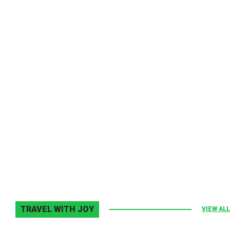
Melodia Ralix
Elton John–Home Again
2 noiembrie 2013
0
TRAVEL WITH JOY
VIEW ALL