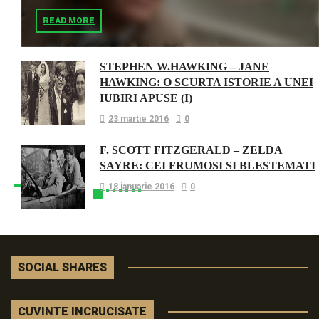
READ MORE
STEPHEN W.HAWKING – JANE
HAWKING: O SCURTA ISTORIE A UNEI
IUBIRI APUSE (I)
23 martie 2016
0
F. SCOTT FITZGERALD – ZELDA
SAYRE: CEI FRUMOSI SI BLESTEMATI
18 ianuarie 2016
0
SOCIAL SHARES
CUVINTE INCRUCISATE