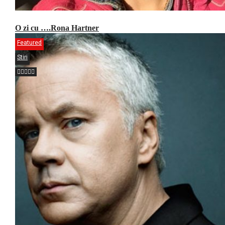
O zi cu ….Rona Hartner
Featured
Stiri