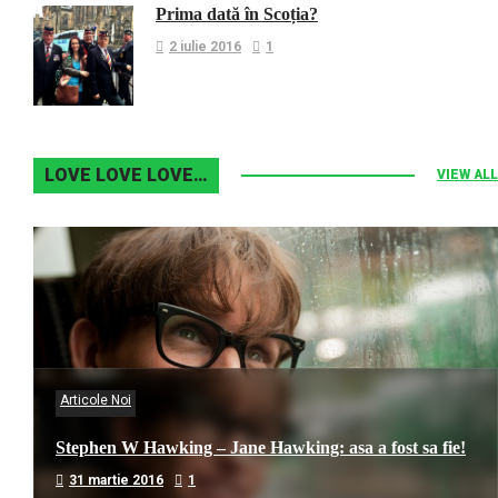
Prima dată în Scoția?
2 iulie 2016
1
LOVE LOVE LOVE…
VIEW ALL
Articole Noi
Stephen W Hawking – Jane Hawking: asa a fost sa fie!
31 martie 2016
1