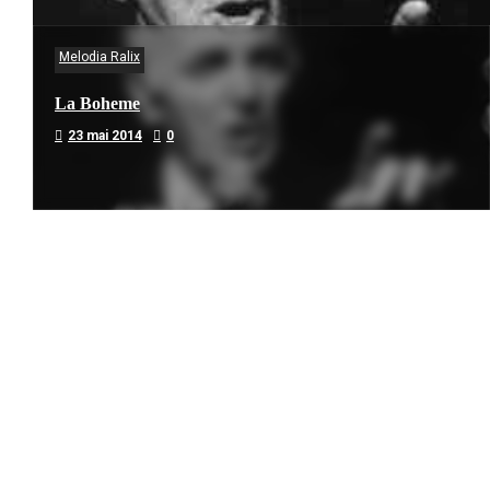
Melodia Ralix
La Boheme
23 mai 2014
0