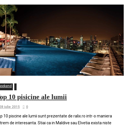
eekend
op 10 pisicine ale lumii
28 iulie 2015
0
p 10 piscine ale lumii sunt prezentate de ralix.ro intr-o maniera
trem de interesanta. Stiai ca in Maldive sau Elvetia exista niste