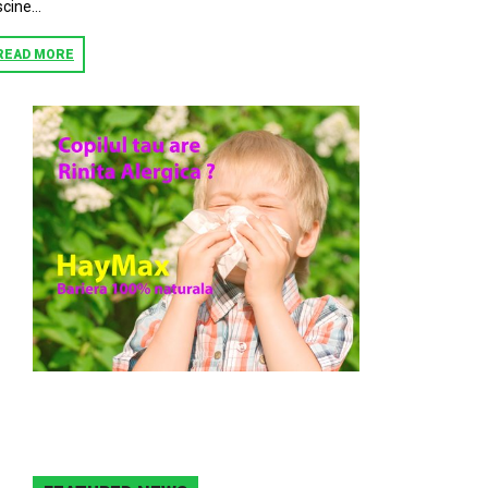
scine…
READ MORE