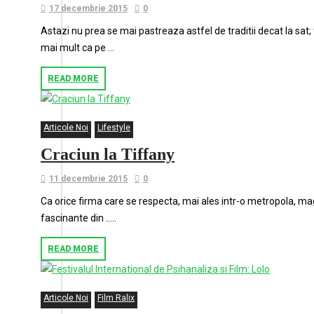
17 decembrie 2015
0
Astazi nu prea se mai pastreaza astfel de traditii decat la sat;
mai mult ca pe …
READ MORE
Articole Noi
Lifestyle
Craciun la Tiffany
11 decembrie 2015
0
Ca orice firma care se respecta, mai ales intr-o metropola, ma
fascinante din …..
READ MORE
Articole Noi
Film Ralix