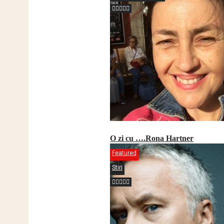
O zi cu ….Rona Hartner
Featured
Stiri