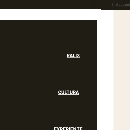
Account
RALIX
culine
RALIX
CULTURA
EXPERIENTE