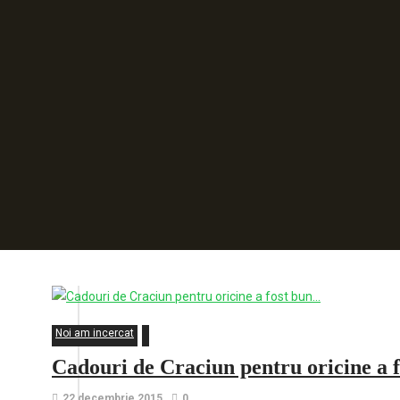
Noi am incercat
Cadouri de Craciun pentru oricine a
22 decembrie 2015
0