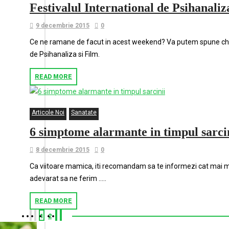
Festivalul International de Psihanaliz
9 decembrie 2015
0
Ce ne ramane de facut in acest weekend? Va putem spune chiar 
de Psihanaliza si Film.
READ MORE
Articole Noi
Sanatate
6 simptome alarmante in timpul sarci
8 decembrie 2015
0
Ca viitoare mamica, iti recomandam sa te informezi cat mai mul
adevarat sa ne ferim …..
READ MORE
1
2