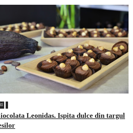
iri
iocolata Leonidas. Ispita dulce din targul
esilor