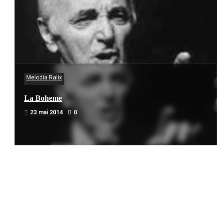
Melodia Ralix
La Boheme
23 mai 2014
0