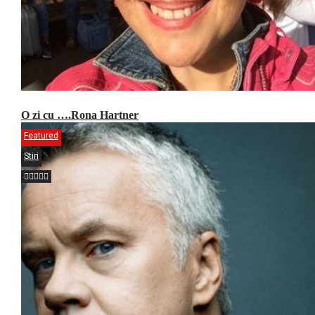
O zi cu ….Rona Hartner
Featured
Stiri