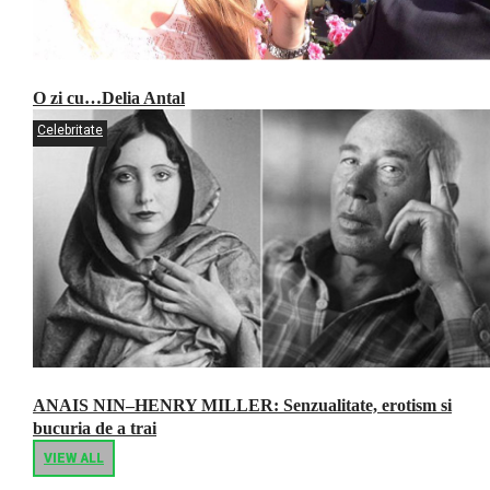
O zi cu…Delia Antal
Celebritate
ANAIS NIN–HENRY MILLER: Senzualitate, erotism si
bucuria de a trai
VIEW ALL