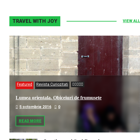
TRAVEL WITH JOY
VIEW ALL
Featured
Revista Curiozitati
Lumea orientala. Obiceiuri de frumusete
5 octombrie 2016
0
READ MORE