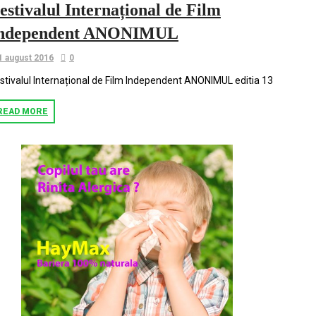
estivalul Internațional de Film
ndependent ANONIMUL
1 august 2016
0
stivalul Internațional de Film Independent ANONIMUL editia 13
READ MORE