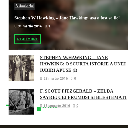
Articole Noi
Stephen W Hawking – Jane Hawking: asa a fost sa fie!
31 martie 2016
1
READ MORE
STEPHEN W.HAWKING – JANE
HAWKING: O SCURTA ISTORIE A UNEI
IUBIRI APUSE (I)
23 martie 2016
0
F. SCOTT FITZGERALD – ZELDA
SAYRE: CEI FRUMOSI SI BLESTEMATI
18 ianuarie 2016
0