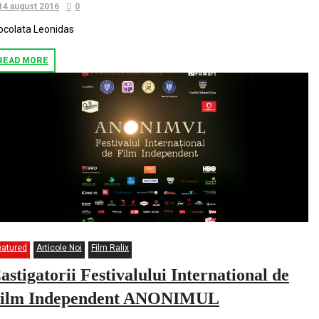
14 august 2016
0
ocolata Leonidas
READ MORE
eatured
Articole Noi
Film Ralix
astigatorii Festivalului International d​e
ilm Independent ANONIMUL