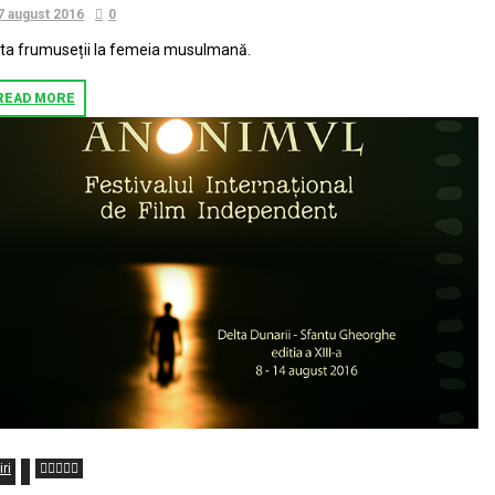
7 august 2016
0
ta frumuseții la femeia musulmană.
READ MORE
iri