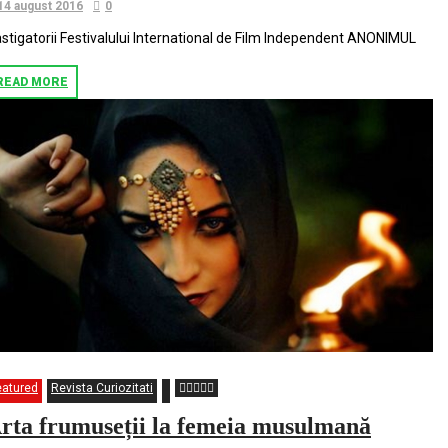
14 august 2016
0
stigatorii Festivalului International d​e Film Independent ANONIMUL
READ MORE
eatured
Revista Curiozitati
rta frumuseții la femeia musulmană