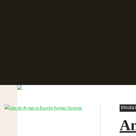
Melodia 
An