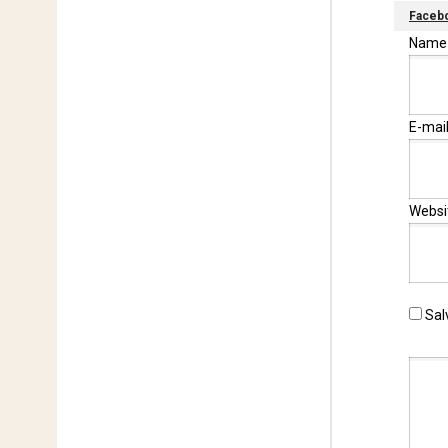
Faceb
Nam
E-mai
Websi
Sal