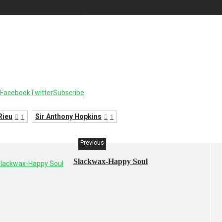
Facebook
Twitter
Subscribe
Rieu
Sir Anthony Hopkins
1
1
Previous
Slackwax-Happy Soul