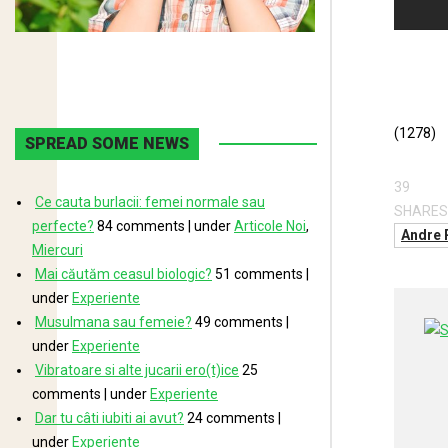
(1278)
SPREAD SOME NEWS
39
Ce cauta burlacii: femei normale sau
SHARES
perfecte?
84 comments
|
under
Articole Noi
,
Andre 
Miercuri
Mai căutăm ceasul biologic?
51 comments
|
under
Experiente
Musulmana sau femeie?
49 comments
|
under
Experiente
Vibratoare si alte jucarii ero(t)ice
25
comments
|
under
Experiente
Dar tu câti iubiti ai avut?
24 comments
|
under
Experiente