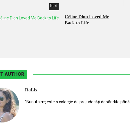
Next
Céline Dion Loved Me
Back to Life
T AUTHOR
RaLix
"Bunul simţ este o colecţie de prejudecăţi dobândite până 