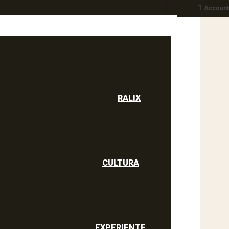
Account
RALIX
culine
RALIX
CULTURA
EXPERIENTE