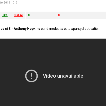
tie 2014
0
Like
Dislike
0
0
ieu si Sir Anthony Hopkins
cand modestia este apanajul educatiei.