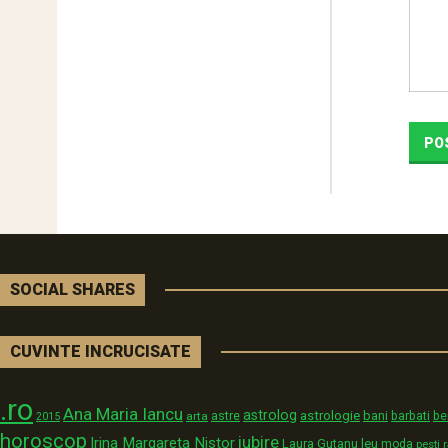
SOCIAL SHARES
CUVINTE INCRUCISATE
.ro
Ana Maria Iancu
astrolog
astrologie
astre
bani
arta
barbati
be
2015
horoscop
iubire
Irina Margareta Nistor
Laura Gutanu
leu
moda
pesti