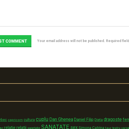
Your email address will not be published. Required fie
cuplu
dragoste
Dan Ghenea
Daniel Filip
fe
Dieta
rbec
cultura
capricorn
SANATATE
sex
relatii
relatie
Simona Catrina
rac
taur
varsa
sagetator
teatru