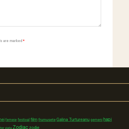
lds are marked
*
hapi
film
Galina Turtureanu
mei
festival
frumusete
femeie
gemeni
Zodiac
zodie
tor
viata