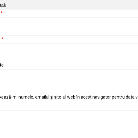
ook
e
*
l
*
te
vează-mi numele, emailul și site-ul web în acest navigator pentru data 