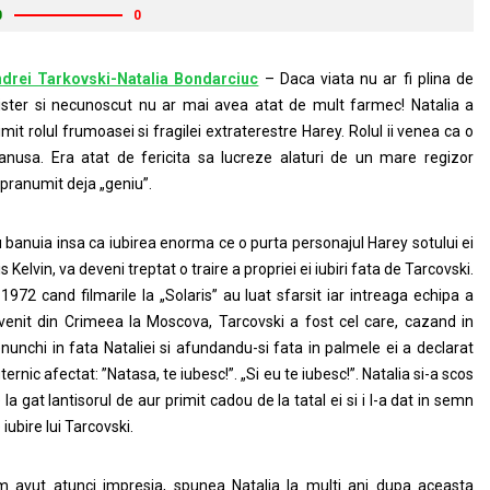
0
0
drei Tarkovski-Natalia Bondarciuc
– Daca viata nu ar fi plina de
ster si necunoscut nu ar mai avea atat de mult farmec! Natalia a
imit rolul frumoasei si fragilei extraterestre Harey. Rolul ii venea ca o
nusa. Era atat de fericita sa lucreze alaturi de un mare regizor
pranumit deja „geniu”.
 banuia insa ca iubirea enorma ce o purta personajul Harey sotului ei
is Kelvin, va deveni treptat o traire a propriei ei iubiri fata de Tarcovski.
 1972 cand filmarile la „Solaris” au luat sfarsit iar intreaga echipa a
venit din Crimeea la Moscova, Tarcovski a fost cel care, cazand in
nunchi in fata Nataliei si afundandu-si fata in palmele ei a declarat
ternic afectat: ”Natasa, te iubesc!”. „Si eu te iubesc!”. Natalia si-a scos
 la gat lantisorul de aur primit cadou de la tatal ei si i l-a dat in semn
 iubire lui Tarcovski.
 avut atunci impresia, spunea Natalia la multi ani dupa aceasta