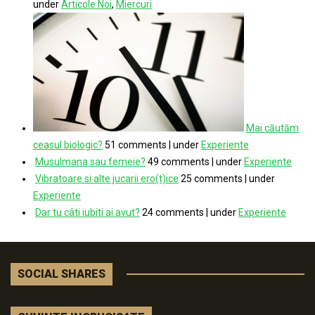
under
Articole Noi
,
Miercuri
Mai căutăm
ceasul biologic?
51 comments
|
under
Experiente
Musulmana sau femeie?
49 comments
|
under
Experiente
Vibratoare si alte jucarii ero(t)ice
25 comments
|
under
Experiente
Dar tu câti iubiti ai avut?
24 comments
|
under
Experiente
SOCIAL SHARES