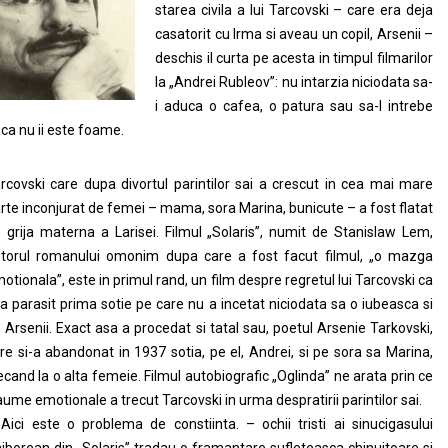
starea civila a lui Tarcovski – care era deja
casatorit cu Irma si aveau un copil, Arsenii –
deschis il curta pe acesta in timpul filmarilor
la „Andrei Rubleov”: nu intarzia niciodata sa-
i aduca o cafea, o patura sau sa-l intrebe
ca nu ii este foame.
rcovski care dupa divortul parintilor sai a crescut in cea mai mare
rte inconjurat de femei – mama, sora Marina, bunicute – a fost flatat
 grija materna a Larisei. Filmul „Solaris”, numit de Stanislaw Lem,
torul romanului omonim dupa care a fost facut filmul, „o mazga
otionala”, este in primul rand, un film despre regretul lui Tarcovski ca
-a parasit prima sotie pe care nu a incetat niciodata sa o iubeasca si
 Arsenii. Exact asa a procedat si tatal sau, poetul Arsenie Tarkovski,
re si-a abandonat in 1937 sotia, pe el, Andrei, si pe sora sa Marina,
ecand la o alta femeie. Filmul autobiografic „Oglinda” ne arata prin ce
aume emotionale a trecut Tarcovski in urma despratirii parintilor sai.
Aici este o problema de constiinta. – ochii tristi ai sinucigasului