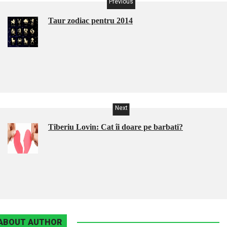
Previous
Taur zodiac pentru 2014
Next
Tiberiu Lovin: Cat îi doare pe barbati?
ABOUT AUTHOR