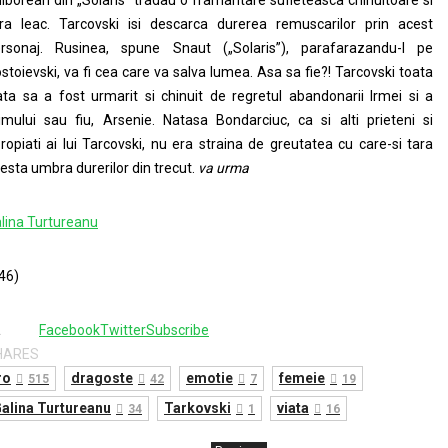
iborean din „Solaris” tradau o framantare sufleteasca chinuitoare si
ra leac. Tarcovski isi descarca durerea remuscarilor prin acest
rsonaj. Rusinea, spune Snaut („Solaris”), parafarazandu-l pe
stoievski, va fi cea care va salva lumea. Asa sa fie?! Tarcovski toata
ata sa a fost urmarit si chinuit de regretul abandonarii Irmei si a
imului sau fiu, Arsenie. Natasa Bondarciuc, ca si alti prieteni si
ropiati ai lui Tarcovski, nu era straina de greutatea cu care-si tara
esta umbra durerilor din trecut.
va urma
lina Turtureanu
46)
2
Facebook
Twitter
Subscribe
HARES
ro
dragoste
emotie
femeie
515
42
7
19
alina Turtureanu
Tarkovski
viata
34
1
16