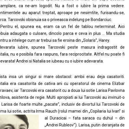
tamplare, ca ne-am logodit. Nu a fost o iubire la prima vedere.
ntimentele au aparut treptat, aproape pe nesimtite, furisandu-se,
rca. Tarcovski obisnuia sa o priveasca indelung pe Bondarciuc.
Pentru el, spunea ea, eram ca un fel de tablou neterminat. Aici
ebuia adaugata o culoare, dincolo parca e ceva in plus … Ma studia
ntru a intelege cum ar trebui sa fie eroina din „Solaris”, Harey.
evarata iubire, spunea Tarcovski peste masura indragostit de
talia, nu e posibila fara raspuns, fara reciprocitate. Altfel nu poate fi
evarata! Andrei si Natalia se iubeau cu o iubire adevarata.
ista insa un singur si mare obstacol: ambii erau deja casatoriti.
talia era casatorita de cativa ani cu operatorul de cinema Elizbar
ravaev, iar Tarcovski era casatorit cu a doua lui sotie Larisa Pavlovna
zilova, asistenta de regie. Multi apropiati ai lui Tarcovski au invinuit-o
 Larisa de foarte multe „pacate”, inclusiv de divortul lui Tarcovski de
ima lui sotie, actrita Irma Rauch (rolul mamei
din „Copilaria lui Ivan” si
al Duracicai – fata saraca cu duhul – din
„Andrei Rubleov”). Larisa, putin deranjata de