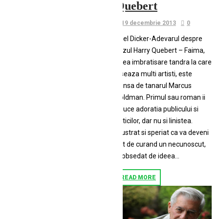
Quebert
19 decembrie 2013
0
Joel Dicker-Adevarul despre
cazul Harry Quebert – Faima,
acea imbratisare tandra la care
viseaza multi artisti, este
atinsa de tanarul Marcus
Goldman. Primul sau roman ii
aduce adoratia publicului si
criticilor, dar nu si linistea.
Frustrat si speriat ca va deveni
cat de curand un necunoscut,
si obsedat de ideea...
READ MORE