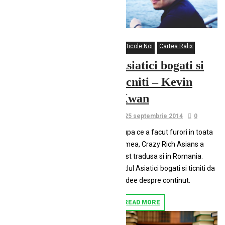
Articole Noi
Cartea Ralix
Asiatici bogati si
ticniti – Kevin
Kwan
25 septembrie 2014
0
Dupa ce a facut furori in toata
lumea, Crazy Rich Asians a
fost tradusa si in Romania.
Titlul Asiatici bogati si ticniti da
o idee despre continut.
READ MORE