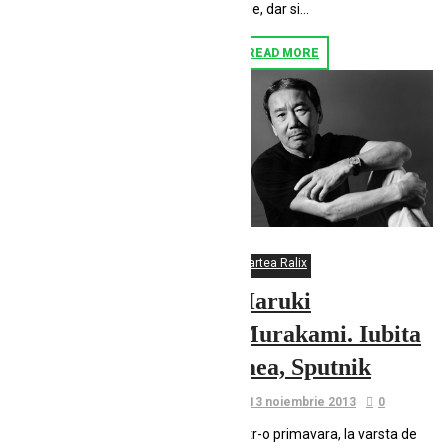
rele, dar si...
READ MORE
Cartea Ralix
Haruki
Murakami. Iubita
mea, Sputnik
13 noiembrie 2013
0
Intr-o primavara, la varsta de