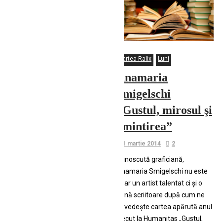
Cartea Ralix
Luni
Anamaria
Smigelschi
„Gustul, mirosul şi
amintirea”
1 martie 2014
2
Cunoscută graficiană,
Anamaria Smigelschi nu este
doar un artist talentat ci şi o
bună scriitoare după cum ne
dovedeşte cartea apărută anul
trecut la Humanitas „Gustul,