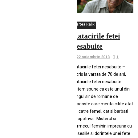
Cartea Ralix
Ratacirile fetei
nesabuite
22 noiembrie 2013
1
Ratacirile fetei nesabuite –
Scris la varsta de 70 de ani,
Ratacirile fetei nesabuite
putem spune ca este unul din
lungul sir de romane de
dragoste care merita citite atat
de catre femei, cat si barbati
deopotriva. Misterul si
farmecul feminin impreuna cu
obsesiile si dorintele unei fete