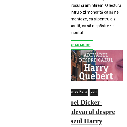
mirosul şi amintirea”. O lectură
pentru o zi mohorîtă ca să ne
remonteze, ca şi pentru o zi
însorită, ca să ne păstreze
zîmbetul....
READ MORE
Cartea Ralix
Luni
Joel Dicker-
Adevarul despre
cazul Harry