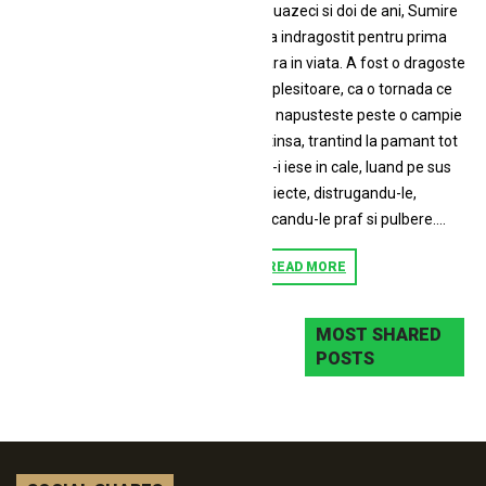
douazeci si doi de ani, Sumire
s-a indragostit pentru prima
oara in viata. A fost o dragoste
coplesitoare, ca o tornada ce
se napusteste peste o campie
intinsa, trantind la pamant tot
ce-i iese in cale, luand pe sus
obiecte, distrugandu-le,
facandu-le praf si pulbere....
READ MORE
MOST SHARED
POSTS