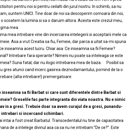
ictisitori pentru noi si pentru ceilalti din jurul nostru. In schimb, sa nu
tam, suntem UNICI. Tine doar de noi sa descoperim comoara din noi,
 o scoatem la lumina si sa o daruim altora. Acesta este crezul meu,
ogma mea.
ima mea intrebare vine din incercarea intelegerii si acceptarii mele ca
meie. Asa a vrut Creatia sa fiu, Femeie, dar parca a uitat sa-mi spuna
 ce inseamna acest lucru. Chiar asa :Ce inseamna sa fii Femeie?
nal? Intrebare fara sperante? Nimeni nu poate sa inteleaga ce este
meia? Suna fatal, dar nu ilogic intrebarea mea de baza. Posibil sa
u gres atunci cand incerc gasirea deznodamantului, pornind de la o
trebare (alta intrebare!) premergatoare:
 inseamna sa fii Barbat si care sunt diferentele dintre Barbat si
meie? Greselile fac parte integranta din viata noastra. Nu e nimic
av in a gresi. Trebuie doar sa avem curajul de a gresi, punandu-
 intrebari si incercand schimbari.
i intai a fost creat Barbatul. Transcedentalul nu tine de capacitatea
ana de a intelege divinul asa ca sa nu ne intrebam:”De ce?”. Este