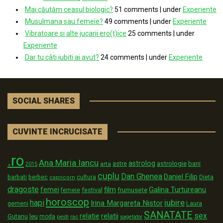
Mai căutăm ceasul biologic?
51 comments
|
under
Experiente
Musulmana sau femeie?
49 comments
|
under
Experiente
Vibratoare si alte jucarii ero(t)ice
25 comments
|
under
Experiente
Dar tu câti iubiti ai avut?
24 comments
|
under
Experiente
SOCIAL SHARES
CUVINTE INCRUCISATE
.ro
Ana Maria Iancu
astrolog
astrologie
astre
bani
arta
2015
cuplu
Dan Ghenea
Daniel Filip
Dieta
barbati
berbec
cultura
capricorn
dragoste
film
Galina Turtureanu
femei
festival
frumusete
femeie
horoscop
iubire
hapi
Irina Margareta Nistor
Laura
gemeni
SANATATE
sex
relatii
relatie
Gutanu
leu
moda
pesti
rac
sagetator