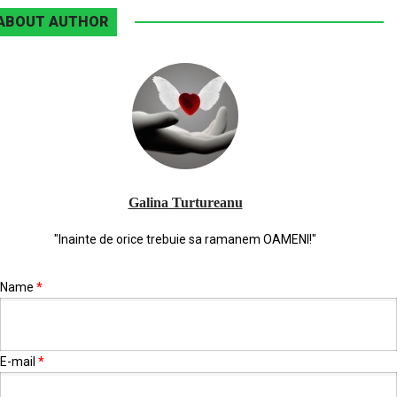
ABOUT AUTHOR
Galina Turtureanu
"Inainte de orice trebuie sa ramanem OAMENI!"
Name
*
E-mail
*