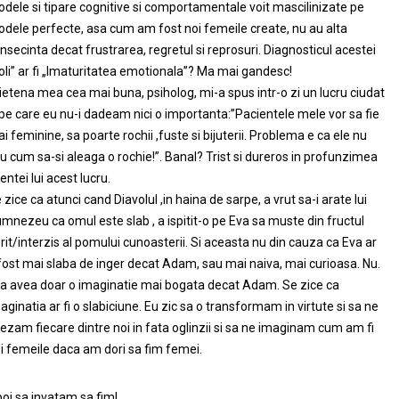
dele si tipare cognitive si comportamentale voit mascilinizate pe
dele perfecte, asa cum am fost noi femeile create, nu au alta
nsecinta decat frustrarea, regretul si reprosuri. Diagnosticul acestei
oli” ar fi „Imaturitatea emotionala”? Ma mai gandesc!
ietena mea cea mai buna, psiholog, mi-a spus intr-o zi un lucru ciudat
 pe care eu nu-i dadeam nici o importanta:”Pacientele mele vor sa fie
i feminine, sa poarte rochii ,fuste si bijuterii. Problema e ca ele nu
iu cum sa-si aleaga o rochie!”. Banal? Trist si dureros in profunzimea
entei lui acest lucru.
 zice ca atunci cand Diavolul ,in haina de sarpe, a vrut sa-i arate lui
mnezeu ca omul este slab , a ispitit-o pe Eva sa muste din fructul
rit/interzis al pomului cunoasterii. Si aceasta nu din cauza ca Eva ar
 fost mai slaba de inger decat Adam, sau mai naiva, mai curioasa. Nu.
a avea doar o imaginatie mai bogata decat Adam. Se zice ca
aginatia ar fi o slabiciune. Eu zic sa o transformam in virtute si sa ne
ezam fiecare dintre noi in fata oglinzii si sa ne imaginam cum am fi
i femeile daca am dori sa fim femei.
oi sa invatam sa fim!