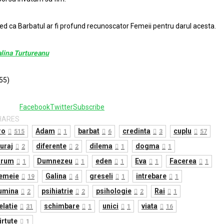
ed ca Barbatul ar fi profund recunoscator Femeii pentru darul acesta.
lina Turtureanu
55)
Facebook
Twitter
Subscribe
HARES
ro
Adam
barbat
credinta
cuplu
515
1
6
3
57
uraj
diferente
dilema
dogma
2
2
1
1
drum
Dumnezeu
eden
Eva
Facerea
1
1
1
1
1
emeie
Galina
greseli
intrebare
19
4
1
1
umina
psihiatrie
psihologie
Rai
2
2
2
1
elatie
schimbare
unici
viata
31
1
1
16
irtute
1