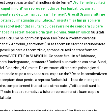
est „regret existential” al multora dinte femei?
„Voi femeile sunteti
 capul in nori!” un repros venit din partea barbatilor, urmat
ineinteles de … „e mai usor sa fii femeie!”. Gresit! Si unii si altii ne
batam cu imaginatia unui „daca…”, insistam sa fim prizonierii
ui regret nefondat si uitam cu desavarsire de comoara cu care
 fost inzestrati fiecare prin gratie divina. Suntem unici!
Nu uitati
est lucru! Sa ne oprim din goana zilei (cine a inventat cuvantul
oana”? Ar trebui „sanctionat”!) si sa facem un efort de recunoastere
greselii pe care o facem zilnic, aproape cu totii:ne transformam
nevol VIRTUTILE in SLABICIUNI. Ce poate fi rau in a fi iubitoare,
ndra, intelegatoare, iertatoare? Barbatii au nevoie de asa ceva. Si noi,
 fel. Cine zice „Nu”, minte. De ce tratam diferentele psihologice si
otionale ca pe o corvoada si nu ca pe un dar? De ce le constientizam
 acceptam doar pentru a reprosa Barbatului lipsa de intelegere,
bire, comportament frust si cate si mai cate. „Toti barbatii sunt la
l”? este fraza rezumativa a tuturor reprosurilor si o luam ca pe o
talitate.
meia s-a instalat comod in rolul de „victima”, iar Barbatul are la