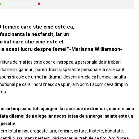
0
0
O femeie care stie cine este ea,
fascinanta la nesfarsit, iar un
rbat care stie cine este el,
tie acest lucru despre femei.”-Marianne Williamson-
riitura de mai jos este doar o incropeala personala de intrebari,
dumeriri, ganduri, pareri ,trairi si sperante personale la care caut
spuns si cale de urmat in drumul devenirii mele ca Femeie, adulta
otional pe care, indraznesc sa spun, am pornit acum ceva timp in
ma.
ne un timp cand toti ajungem la rascruce de drumuri, suntem pusi
 fata dilemei de a alege iar necesitatea de a merge inainte este un
perativ.
em totul in noi: dragoste, ura, fericire, iertare, tristete, bunatate,
ceptii. Nu suntem perfecti, nici macar nu trebuie sa fim. Am fi prea