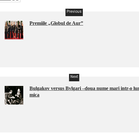
Previous
Premiile „Globul de Aur”
Next
Bulgakov versus Bvlgari –doua nume mari intr-o l
mica