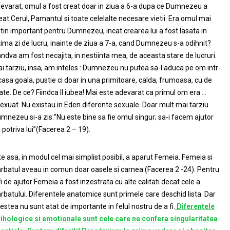
evarat, omul a fost creat doar in ziua a 6-a dupa ce Dumnezeu a
eat Cerul, Pamantul si toate celelalte necesare vietii. Era omul mai
tin important pentru Dumnezeu, incat crearea lui a fost lasata in
tima zi de lucru, inainte de ziua a 7-a, cand Dumnezeu s-a odihnit?
ndva am fost necajita, in nestiinta mea, de aceasta stare de lucruri.
i tarziu, insa, am inteles : Dumnezeu nu putea sa-l aduca pe om intr-
casa goala, pustie ci doar in una primitoare, calda, frumoasa, cu de
ate. De ce? Fiindca Il iubea! Mai este adevarat ca primul om era …
exuat. Nu existau in Eden diferente sexuale. Doar mult mai tarziu
mnezeu si-a zis:”Nu este bine sa fie omul singur; sa-i facem ajutor
 potriva lui”(Facerea 2 – 19).
te asa, in modul cel mai simplist posibil, a aparut Femeia. Femeia si
rbatul aveau in comun doar oasele si carnea (Facerea 2 -24). Pentru
fi de ajutor Femeia a fost inzestrata cu alte calitati decat cele a
rbatului. Diferentele anatomice sunt primele care deschid lista. Dar
estea nu sunt atat de importante in felul nostru de a fi.
Diferentele
ihologice si emotionale sunt cele care ne confera singularitatea