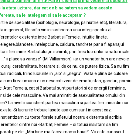
entiala. Suntem diferiti! Pare truism la prima vedere si obositor
 la atata uzitare, dar cat de bine putem sa vedem aceste
ferente, sa le intelegem si sa le acceptam ?
rtile de specialitae (psihologie, neurologie, psihiatrie etc), literatura,
ta in general, filosofia vin in sustinerea unui integ spectru al
ferentelor existente intre Barbat si Femeie. Intuitie,finete,
telegere,blandete, intelepciune, caldura, tandrete par a fi apanajul
turii feminine. Barbatului ,in schimb, prin firea lucrurilor si naturii sale
” ii place sa vaneze” (M. Williamson), iar un vanator bun are nevoie
 curaj, cerebralitate, hotarare si, de ce nu, de putere fizica. Sa nu fim
tusi radicali, triind lucrurile in „alb” si „negru”. Viata e plina de culoare
a cum firea umana e un nesecat izvor de emotii, stari, ganduri, porniri
c. Atat Femeia, cat si Barbatul sunt purtatori si de energii feminine,
r si de cele masculine. Va mai amintiti de asexualitatea omului din
en? La nivel inconstient partea masculina si partea feminina din noi
exista. Si lucrurile trebuie lasate asa cum sunt in acest caz.
nstientizam cu toate fibrele sufletului nostru existenta si acribia
ferentelor dintre noi -Barbat, Femeie – si totusi insistam sa fim
parati pe ele. „Mai bine ma facea mama baiat!”. Va este cunoscut