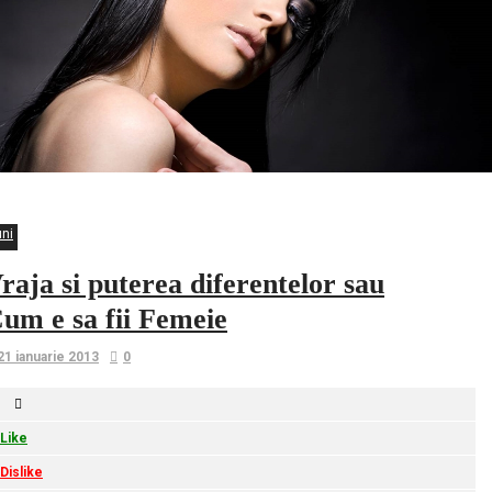
uni
raja si puterea diferentelor sau
um e sa fii Femeie
21 ianuarie 2013
0
Like
Dislike