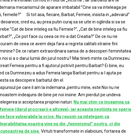
demana mecanismul de aparare imbatabil:”Cine sa va inteleaga pe
i, femeile?” Si tot asa, fiecare, Barbat, Femeie, insista in „adevarul”
i deoarece, cred eu, au prea putin curaj sa se uite in oglinda si sa se
trebe:”Cat de bine inteleg sa fiu Femeie?”, „Cat de bine inteleg sa fiu
rbat?”, „Ce pot face cu ceea ce mi-a dat Creatia?” De ce nu ne
curam de ceea ce avem deja fara a regreta calitati straine firii
minine? De ce ratam extraordinara sansa de a descoperi feminitatea
n noi si a o darui lumiii din jurul nostru? Mai tineti minte ca Dumnezeu
creat Femeia pentru a fi ajutorul potrivit pentru Barbat? Ei bine, eu
ed ca Dumnezeu a adus Femeia langa Barbat pentru a-l ajuta pe
esta sa descopere barbatul din el.
spunsul pe care il am la indemana ,pentru mine, este:Noi nu ne
noastem indeajuns de bine pe noi insine. Am pierdut pe undeva
telegerea si acceptarea propriei naturi.
Nu mai stim ce inseamna sa
i femeie (darul procrearii e altceva), iar aceasta nestiinta ne sperie
 ne face vulnerabile la orice. Nu reusim sa intelegem ca
lnerabilitatea noastra vine nu din „feminismul” nostru, ci din
cunoastrea de sine.
Virtuti transformate in slabiciuni, fortarea de