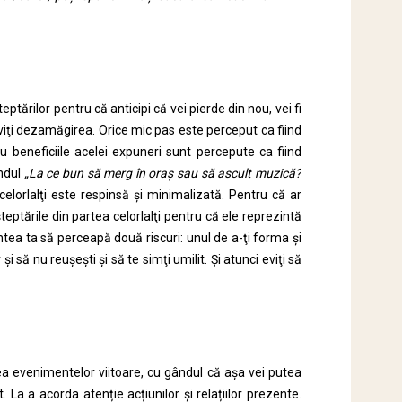
ărilor pentru că anticipi că vei pierde din nou, vei fi
eviţi dezamăgirea. Orice mic pas este perceput ca fiind
u beneficiile acelei expuneri sunt percepute ca fiind
ândul
„La ce bun să merg în oraş sau să ascult muzică?
celorlalţi este respinsă şi minimalizată. Pentru că ar
teptările din partea celorlalţi pentru că ele reprezintă
mintea ta să perceapă două riscuri: unul de a-ţi forma şi
şi să nu reuşeşti şi să te simţi umilit. Şi atunci eviţi să
a evenimentelor viitoare, cu gândul că așa vei putea
 La a acorda atenție acțiunilor și relațiilor prezente.