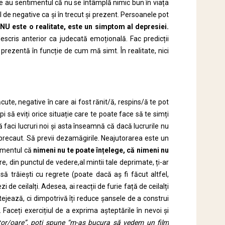
e au sentimentul că nu se întâmplă nimic bun în viața
l de negative ca și în trecut și prezent. Persoanele pot
NU este o realitate, este un simptom al depresiei.
cris anterior ca judecată emoțională. Fac predicții
rezentă în funcție de cum mă simt. În realitate, nici
ute, negative în care ai fost rănit/ă, respins/ă te pot
pi să eviți orice situație care te poate face să te simți
să faci lucruri noi și asta înseamnă că dacă lucrurile nu
i precaut. Să previi dezamăgirile. Neajutorarea este un
imentul că
nimeni nu te poate înțelege, că nimeni nu
are, din punctul de vedere,al mintii tale deprimate, ți-ar
 trăiești cu regrete (poate dacă aș fi făcut altfel,
i de ceilalți. Adesea, ai reacții de furie față de ceilalți
tejează, ci dimpotrivă îți reduce șansele de a construi
i. Faceți exercițiul de a exprima așteptările în nevoi și
itor/oare”, po
ț
i spune “m-a
ș
bucura să vedem un film