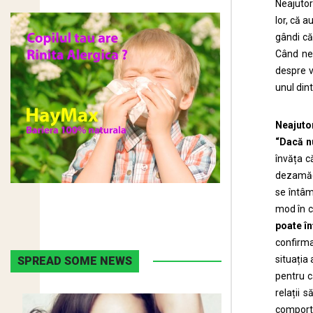
Neajutor
lor, că 
gândi că
Când ne 
despre v
unul dint
Neajutor
“Dacă nu
învăța că
dezamăg
se întâ
mod în c
poate în
confirma
situația 
SPREAD SOME NEWS
pentru c
relații s
comporta