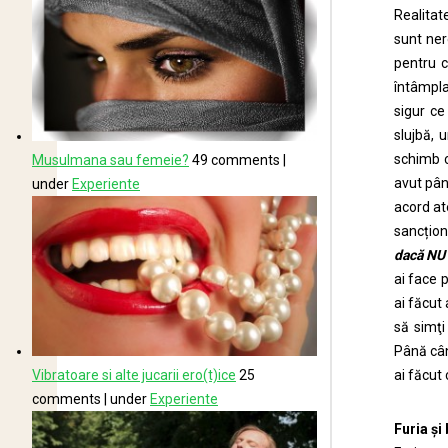
Realitat
sunt ner
pentru c
întâmpla
sigur ce
slujbă, 
schimb c
Musulmana sau femeie?
49 comments
|
avut pân
under
Experiente
acord at
sancțion
dacă NU 
ai face 
ai făcut 
să simţi
Până când
ai făcut
Vibratoare si alte jucarii ero(t)ice
25
comments
|
under
Experiente
Furia
ș
i