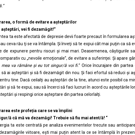
.”
area, o formă de evitare a aşteptărilor
 aşteptări, vei fi dezamăgit!”
tea ta este afectată de depresie devii foarte precaut în formularea aştept
sau ceva rău ţi se va întâmpla. Şi înveţi să te expui cât mai puţin ca să 
ie de expunere pentru riscuri şi mai mari. Deasemenea, câştigurile sa
omparativ cu „nevoile emoţionale”, de evitare a suferinţei. Şi apare g
a mea va rămâne şi eu tot singur/ă voi fi.
” Orice încurajare din partea 
să ai aşteptări şi să fi dezamăgit din nou. Şi faci efortul să reduci şi aş
entru tine. Dacă ceilalţi au aşteptări de la tine, atunci este posibil ca 
ări şi să te expui, sau să încerci să faci lucruri în acord cu aşteptările lor 
aşteptări şi respingi orice aşteptare din partea celorlalţi.
rarea este profe
ț
ia care se va împlini
gur/ă că mă va dezamăgi! Trebuie să fiu mai atent/ă! “
rgia ta este centrată pe analiza evenimentelor trecute sau anticipare
dezamăgirile viitoare, ești mai puțin atent la ce se întâmplă în prezent.