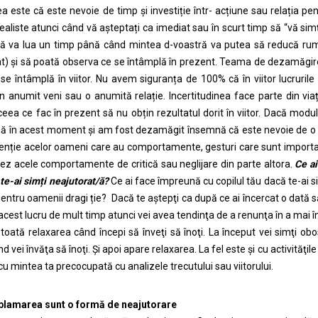
ea este că este nevoie de timp și investiție într- acțiune sau relația 
ealiste atunci când vă așteptați ca imediat sau în scurt timp să “vă simțiț
ă va lua un timp până când mintea d-voastră va putea să reducă rumin
t) și să poată observa ce se întâmplă în prezent. Teama de dezamăgire
 se întâmplă în viitor. Nu avem siguranța de 100% că în viitor lucrur
un anumit veni sau o anumită relație. Incertitudinea face parte din vi
eea ce fac în prezent să nu obțin rezultatul dorit în viitor. Dacă modul
ă în acest moment și am fost dezamăgit însemnă că este nevoie de o sc
enție acelor oameni care au comportamente, gesturi care sunt importan
ez acele comportamente de critică sau neglijare din parte altora.
Ce ai
te-ai sim
ț
i neajutorat/ă?
Ce ai face împreună cu copilul tău dacă te-ai s
pentru oamenii dragi ție? Dacă te aştepţi ca după ce ai încercat o dată s
acest lucru de mult timp atunci vei avea tendinţa de a renunţa în a mai în
 toată relaxarea când începi să înveţi să înoţi. La început vei simţi obo
 vei învăţa să înoţi. Şi apoi apare relaxarea. La fel este şi cu activităţil
 cu mintea ta precocupată cu analizele trecutului sau viitorului.
 blamarea sunt o formă de neajutorare