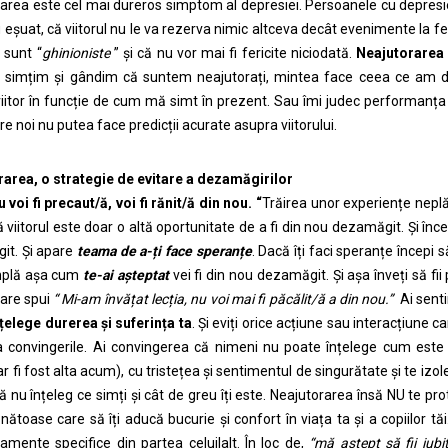
area este cel mai dureros simptom al depresiei. Persoanele cu depresi
au eșuat, că viitorul nu le va rezerva nimic altceva decât evenimente la fe
 sunt “
ghinioniste
” și că nu vor mai fi fericite niciodată.
Neajutorarea 
simțim și gândim că suntem neajutorați, mintea face ceea ce am des
iitor în funcție de cum mă simt în prezent. Sau îmi judec performanța p
re noi nu putea face predicții acurate asupra viitorului.
area, o strategie de evitare a dezamăgirilor
 voi fi precaut/ă, voi fi rănit/ă din nou. “
Trăirea unor experiențe neplăc
 viitorul este doar o altă oportunitate de a fi din nou dezamăgit. Și înce
it. Și apare
teama de a-
ț
i face speran
ț
e
. Dacă îți faci speranțe începi 
mplă așa cum
te-ai a
ș
teptat
vei fi din nou dezamăgit. Și așa înveți să fi
are spui
“ Mi-am învă
ț
at lec
ț
ia, nu voi mai fi păcălit/ă a din nou.”
Ai sent
țelege durerea și suferința ta
. Și eviți orice acțiune sau interacțiune c
 convingerile. Ai convingerea că nimeni nu poate înțelege cum este să
ar fi fost alta acum), cu tristețea și sentimentul de singurătate și te izolez
ă nu înțeleg ce simți și cât de greu îți este. Neajutorarea însă NU te pro
ănătoase care să îți aducă bucurie și confort în viața ta și a copiilor tă
mente specifice din partea celuilalt. În loc de,
“mă a
ș
tept să fii iub