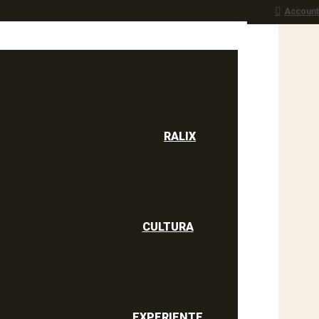
Account
RALIX
culine
RALIX
CULTURA
EXPERIENTE