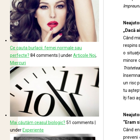
împreună
Neajutor
„Dacă ai
Când min
respins 
Ce cauta burlacii: femei normale sau
o situaţ
perfecte?
84 comments
|
under
Articole Noi
,
minore c
Miercuri
Tristete
însemna 
un risc p
tu aştept
îţi faci 
Neajuto
“Eram si
Mai căutăm ceasul biologic?
51 comments
|
Când ene
under
Experiente
preveni 