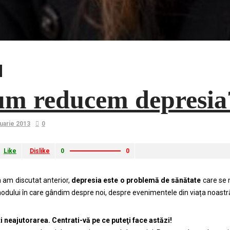
m reducem depresia?
uarie 2013
0
Like
Dislike
0
0
am discutat anterior,
depresia este o problemă de sănătate
care se m
modului în care gândim despre noi, despre evenimentele din viața noastră 
ț
i neajutorarea. Centrati-vă pe ce puteţi face astăzi!