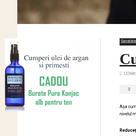
Sanatate
Cu
13 febr
Așa cum 
nivelul 
Reduce