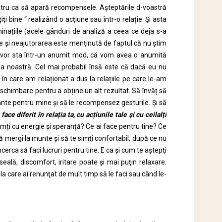
pentru ca să apară recompensele. Așteptările d-voastră
i bine “ realizând o acțiune sau într-o relație. Și asta
ațiile (acele gânduri de analiză a ceea ce deja s-a
 și neajutorarea este menținută de faptul că nu știm
ile vor sta într-un anumit mod, că vom avea o anumită
ața noastră. Cel mai probabil însă este că dacă eu nu
 în care am relaționat a dus la relațiile pe care le-am
himbare pentru a obține un alt rezultat. Să învăț să
te pentru mine și să le recompensez gesturile. Și să
 face diferit în rela
ț
ia ta, cu ac
ț
iunile tale
ș
i cu ceilal
ț
i
imți cu energie și speranță? Ce ai face pentru tine? Ce
ă mergi la munte şi să te simţi confortabil, după ce nu
cerca să faci lucruri pentru tine. E ca şi cum te aştepţi
seală, discomfort, iritare poate şi mai puţin relaxare.
e la care ai renunţat de mult timp să le faci sau când le-