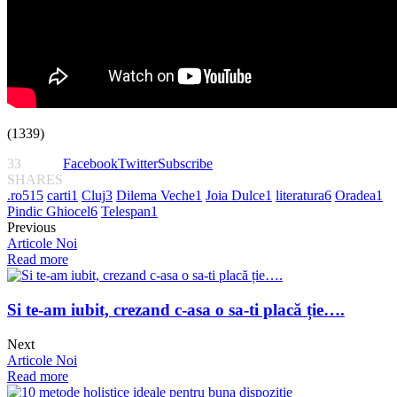
(1339)
33
Facebook
Twitter
Subscribe
SHARES
.ro
515
carti
1
Cluj
3
Dilema Veche
1
Joia Dulce
1
literatura
6
Oradea
1
Pindic Ghiocel
6
Telespan
1
Previous
Articole Noi
Read more
Si te-am iubit, crezand c-asa o sa-ti placă ție….
Next
Articole Noi
Read more