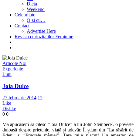
Dieta
Weekend
Celebritate
O zi cu…
Contact
Advertise Here
Revista curiozitatilor Feminine
Articole Noi
Experiente
Luni
Joia Dulce
27 februarie 2014
12
Like
Dislike
0
0
Mă apucasem să citesc “Joia Dulce” a lui John Steinbeck, o poveste
duioasă despre prietenie, viață și adevăr. Îl știam din “La răsărit de
Eden” și “Fructele mâniei”. Tare mi-a placut! Un amestec de