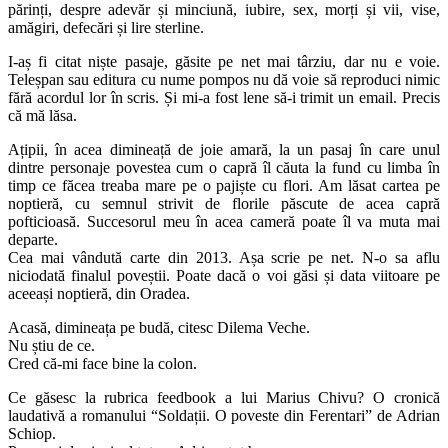
părinți, despre adevăr și minciună, iubire, sex, morți și vii, vise,
amăgiri, defecări și lire sterline.
I-aș fi citat niște pasaje, găsite pe net mai târziu, dar nu e voie.
Teleșpan sau editura cu nume pompos nu dă voie să reproduci nimic
fără acordul lor în scris. Și mi-a fost lene să-i trimit un email. Precis
că mă lăsa.
Ațipii, în acea dimineață de joie amară, la un pasaj în care unul
dintre personaje povestea cum o capră îl căuta la fund cu limba în
timp ce făcea treaba mare pe o pajiște cu flori. Am lăsat cartea pe
noptieră, cu semnul strivit de florile păscute de acea capră
pofticioasă. Succesorul meu în acea cameră poate îl va muta mai
departe.
Cea mai vândută carte din 2013. Așa scrie pe net. N-o sa aflu
niciodată finalul poveștii. Poate dacă o voi găsi și data viitoare pe
aceeași noptieră, din Oradea.
Acasă, dimineața pe budă, citesc Dilema Veche.
Nu știu de ce.
Cred că-mi face bine la colon.
Ce găsesc la rubrica feedbook a lui Marius Chivu? O cronică
laudativă a romanului “Soldații. O poveste din Ferentari” de Adrian
Schiop.