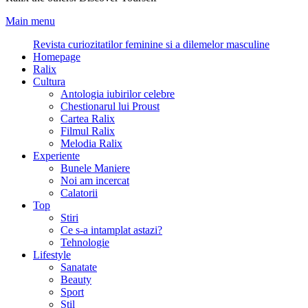
Main menu
Revista curiozitatilor feminine si a dilemelor masculine
Homepage
Ralix
Cultura
Antologia iubirilor celebre
Chestionarul lui Proust
Cartea Ralix
Filmul Ralix
Melodia Ralix
Experiente
Bunele Maniere
Noi am incercat
Calatorii
Top
Stiri
Ce s-a intamplat astazi?
Tehnologie
Lifestyle
Sanatate
Beauty
Sport
Stil