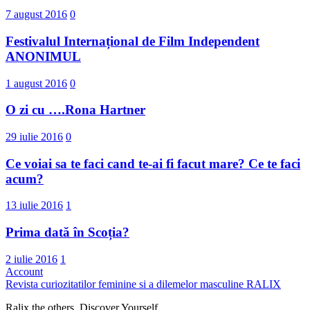
7 august 2016
0
Festivalul Internațional de Film Independent
ANONIMUL
1 august 2016
0
O zi cu ….Rona Hartner
29 iulie 2016
0
Ce voiai sa te faci cand te-ai fi facut mare? Ce te faci
acum?
13 iulie 2016
1
Prima dată în Scoția?
2 iulie 2016
1
Account
Revista curiozitatilor feminine si a dilemelor masculine
RALIX
Ralix the others. Discover Yourself