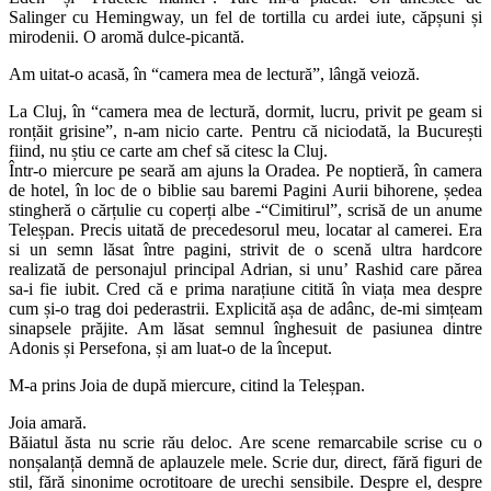
Salinger cu Hemingway, un fel de tortilla cu ardei iute, căpșuni și
mirodenii. O aromă dulce-picantă.
Am uitat-o acasă, în “camera mea de lectură”, lângă veioză.
La Cluj, în “camera mea de lectură, dormit, lucru, privit pe geam si
ronțăit grisine”, n-am nicio carte. Pentru că niciodată, la București
fiind, nu știu ce carte am chef să citesc la Cluj.
Într-o miercure pe seară am ajuns la Oradea. Pe noptieră, în camera
de hotel, în loc de o biblie sau baremi Pagini Aurii bihorene, ședea
stingheră o cărțulie cu coperți albe -“Cimitirul”, scrisă de un anume
Teleșpan. Precis uitată de precedesorul meu, locatar al camerei. Era
si un semn lăsat între pagini, strivit de o scenă ultra hardcore
realizată de personajul principal Adrian, si unu’ Rashid care părea
sa-i fie iubit. Cred că e prima narațiune citită în viața mea despre
cum și-o trag doi pederastrii. Explicită așa de adânc, de-mi simțeam
sinapsele prăjite. Am lăsat semnul înghesuit de pasiunea dintre
Adonis și Persefona, și am luat-o de la început.
M-a prins Joia de după miercure, citind la Teleșpan.
Joia amară.
Băiatul ăsta nu scrie rău deloc. Are scene remarcabile scrise cu o
nonșalanță demnă de aplauzele mele. Scrie dur, direct, fără figuri de
stil, fără sinonime ocrotitoare de urechi sensibile. Despre el, despre