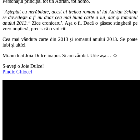
Personajul principal tot un Adrian, tot homo.
“
Aşteptat cu nerăbdare, acest al treilea roman al lui Adrian Schiop
se dovedeşte a fi nu doar cea mai bună carte a lui, dar şi romanul
anului 2013.”
Zice cronicaru’. Așa o fi. Dacă o găsesc stingheră pe
vreo noptieră, precis că o voi citi.
Cea mai vânduta carte din 2013 și romanul anului 2013. Se poate
iubi și altfel.
Mi-am luat Joia Dulce inapoi. Si am zâmbit. Uite așa… ☺
S-aveți o Joie Dulce!
Pindic Ghiocel