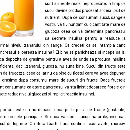
sunt alimente reale, neprocesate; in timp ce
sucul devine produs procesat si deci lipsit de
nutrienti. Dupa ce consumati sucul, sangele
vostru va fi „inundat” cu o cantitate mare de
glucoza ceea ce va determina pancreasul
sa secrete insulina pentru a readuce la
rmal nivelul zaharului din sange. Ce credeti ca se intampla cand
ncreasul elibereaza insulina? Ei bine se panicheaza si incepe sa isi
ca depozite de grasime pentru a avea de unde sa produca insulina
ficienta, deci…zaharul, glucoza…nu suna bine. Sucul din fructe este
in de frucotza, ceea ce iar nu da bine cu ficatul care va avea depuneri
 grasime dupa consumul mare de sucuri din fructe. Daca fructele
nt consumate ca atare pancreasul va sta linistit deoarece fibrele din
ucte reduc nivelul glucozei si implicit reactia insulinei.
portant este sa nu depasiti doua portii pe zi de fructe (gustarile)
ntre mesele principale. Si daca va doriti sucuri naturale, incercati
cul de legume. O reteta foarte buna contine : castravete, morcov,