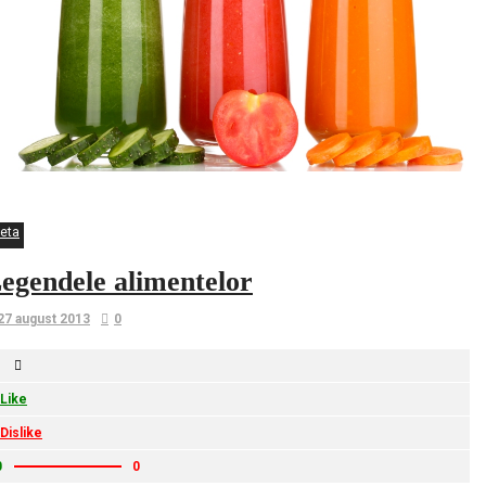
ieta
egendele alimentelor
27 august 2013
0
Like
Dislike
0
0