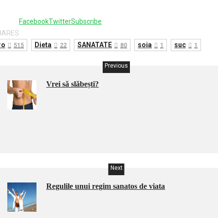
4
Facebook
Twitter
Subscribe
HARES
ro
Dieta
SANATATE
soia
suc
515
22
80
1
1
Previous
Vrei să slăbești?
Next
Regulile unui regim sanatos de viata