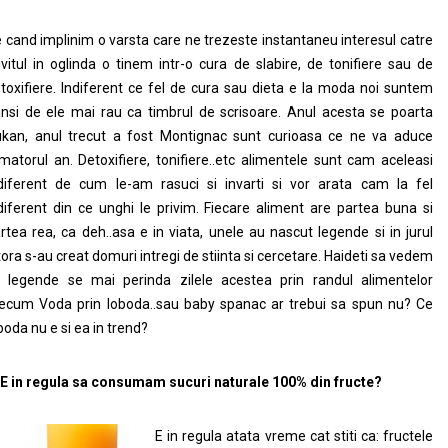
 cand implinim o varsta care ne trezeste instantaneu interesul catre
ivitul in oglinda o tinem intr-o cura de slabire, de tonifiere sau de
toxifiere. Indiferent ce fel de cura sau dieta e la moda noi suntem
insi de ele mai rau ca timbrul de scrisoare. Anul acesta se poarta
kan, anul trecut a fost Montignac sunt curioasa ce ne va aduce
matorul an. Detoxifiere, tonifiere..etc alimentele sunt cam aceleasi
diferent de cum le-am rasuci si invarti si vor arata cam la fel
diferent din ce unghi le privim. Fiecare aliment are partea buna si
rtea rea, ca deh..asa e in viata, unele au nascut legende si in jurul
tora s-au creat domuri intregi de stiinta si cercetare. Haideti sa vedem
 legende se mai perinda zilele acestea prin randul alimentelor
ecum Voda prin loboda..sau baby spanac ar trebui sa spun nu? Ce
boda nu e si ea in trend?
 E in regula sa consumam sucuri naturale 100% din fructe?
E in regula atata vreme cat stiti ca: fructele