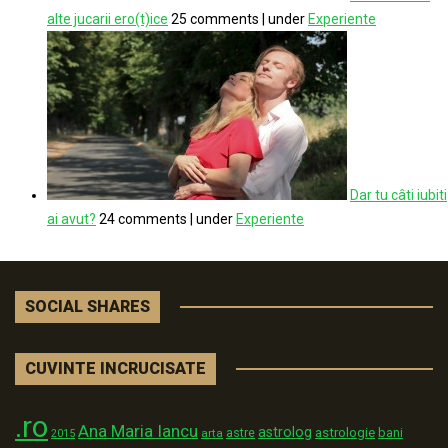
alte jucarii ero(t)ice
25 comments
|
under
Experiente
Dar tu câti iubiti
ai avut?
24 comments
|
under
Experiente
SOCIAL SHARES
CUVINTE INCRUCISATE
.ro
Ana Maria Iancu
astrolog
astrologie
astre
bani
arta
2015