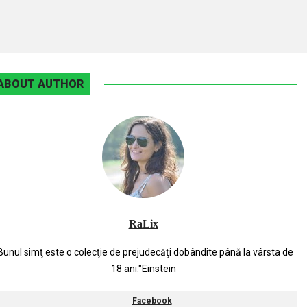
ABOUT AUTHOR
RaLix
Bunul simţ este o colecţie de prejudecăţi dobândite până la vârsta de
18 ani."Einstein
Facebook