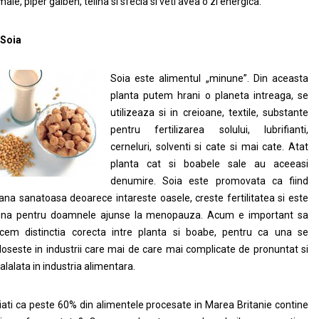
maie, piper galben, telina si sfecla si veti avea o zi energica.
 Soia
Soia este alimentul „minune”. Din aceasta
planta putem hrani o planeta intreaga, se
utilizeaza si in creioane, textile, substante
pentru fertilizarea solului, lubrifianti,
cerneluri, solventi si cate si mai cate. Atat
planta cat si boabele sale au aceeasi
denumire. Soia este promovata ca fiind
ana sanatoasa deoarece intareste oasele, creste fertilitatea si este
na pentru doamnele ajunse la menopauza. Acum e important sa
cem distinctia corecta intre planta si boabe, pentru ca una se
loseste in industrii care mai de care mai complicate de pronuntat si
alalata in industria alimentara.
iati ca peste 60% din alimentele procesate in Marea Britanie contine