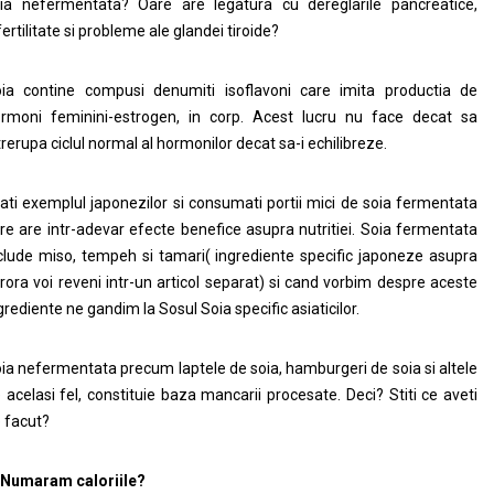
ia nefermentata? Oare are legatura cu dereglarile pancreatice,
fertilitate si probleme ale glandei tiroide?
ia contine compusi denumiti isoflavoni care imita productia de
rmoni feminini-estrogen, in corp. Acest lucru nu face decat sa
trerupa ciclul normal al hormonilor decat sa-i echilibreze.
ati exemplul japonezilor si consumati portii mici de soia fermentata
re are intr-adevar efecte benefice asupra nutritiei. Soia fermentata
clude miso, tempeh si tamari( ingrediente specific japoneze asupra
rora voi reveni intr-un articol separat) si cand vorbim despre aceste
grediente ne gandim la Sosul Soia specific asiaticilor.
ia nefermentata precum laptele de soia, hamburgeri de soia si altele
 acelasi fel, constituie baza mancarii procesate. Deci? Stiti ce aveti
 facut?
 Numaram caloriile?