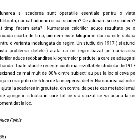
unarea si scaderea sunt operatiile esentiale pentru o viata
hilibrata, dar cat adunam si cat scadem? Ce adunam si ce scadem?
t timp facem asta? Numararea caloriilor aduce rezultate pe o
rioada scurta de timp, pierdem niste kilograme dar nu este solutia
ntru o varianta indelungata de regim. Un studiu din 1917 ( si atunci
ista problema dietelor) arata ca un regim bazat pe numararea
loriilor aduce redobandirea kilogramelor pierdute la care se adauga si
banda. Toate studiile recente confirma rezultatele studiului din1917
eciznad ca mai mult de 80% dintre subiecti au pus la loc si ceva pe
nga in mai putin de 6 luni de la inceperea dietei. Numararea caloriilor
 ajuta la scaderea in greutate, din contra, da peste cap metabolismul
 se ajunge in situatia in care tot ce s-a scazut se va aduna la un
ment dat la loc.
luca Faibiș
85)