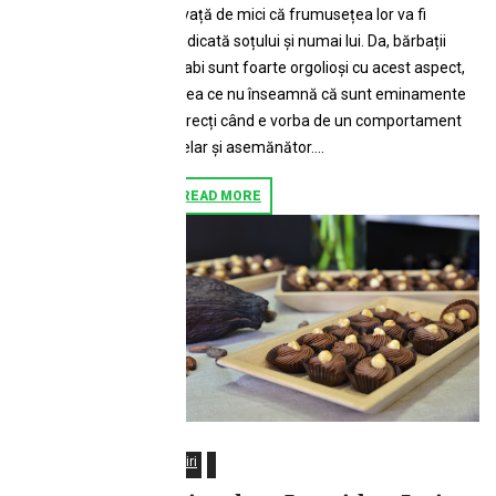
învață de mici că frumusețea lor va fi
dedicată soțului și numai lui. Da, bărbații
arabi sunt foarte orgolioși cu acest aspect,
ceea ce nu înseamnă că sunt eminamente
corecți când e vorba de un comportament
inelar și asemănător....
READ MORE
Stiri