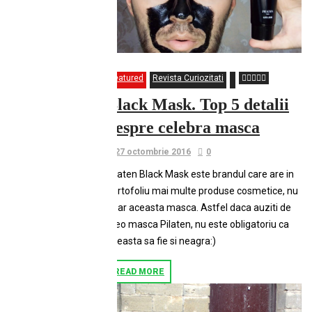
Featured
Revista Curiozitati
Black Mask. Top 5 detalii
despre celebra masca
27 octombrie 2016
0
Pilaten Black Mask este brandul care are in
portofoliu mai multe produse cosmetice, nu
doar aceasta masca. Astfel daca auziti de
vreo masca Pilaten, nu este obligatoriu ca
aceasta sa fie si neagra:)
READ MORE