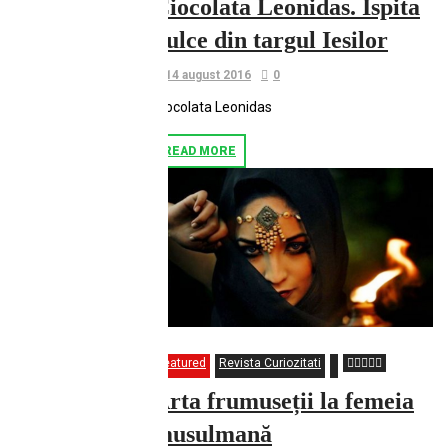
Ciocolata Leonidas. Ispita
dulce din targul Iesilor
14 august 2016
0
Ciocolata Leonidas
READ MORE
Featured
Revista Curiozitati
Arta frumuseții la femeia
musulmană