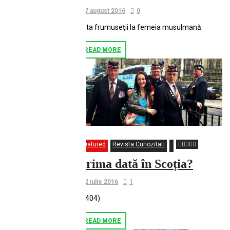
7 august 2016
0
Arta frumuseții la femeia musulmană.
READ MORE
Featured
Revista Curiozitati
Prima dată în Scoția?
2 iulie 2016
1
(1404)
READ MORE