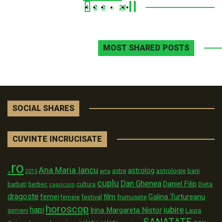
1
2
3
…
22
MOST SHARED POSTS
SOCIAL SHARES
CUVINTE INCRUCISATE
.ro
Ana Maria Iancu
astrolog
astrologie
astre
bani
arta
2015
cuplu
Dan Ghenea
Daniel Filip
Dieta
barbati
berbec
cultura
capricorn
dragoste
film
Galina Turtureanu
femei
festival
frumusete
femeie
horoscop
iubire
hapi
Irina Margareta Nistor
Laura
gemeni