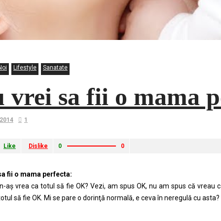
Noi
Lifestyle
Sanatate
 vrei sa fii o mama p
 2014
1
Like
Dislike
0
0
sa fii o mama perfecta:
n-aş vrea ca totul să fie OK? Vezi, am spus OK, nu am spus că vreau ca
totul să fie OK. Mi se pare o dorinţă normală, e ceva în neregulă cu asta?