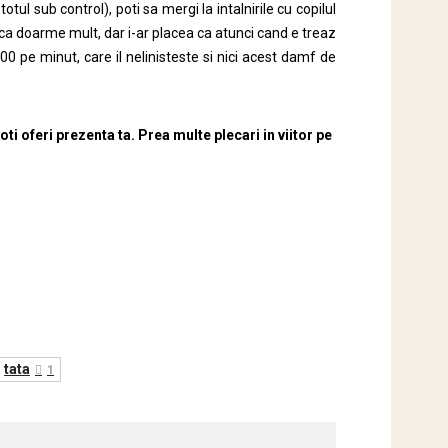
totul sub control), poti sa mergi la intalnirile cu copilul
 inca doarme mult, dar i-ar placea ca atunci cand e treaz
00 pe minut, care il nelinisteste si nici acest damf de
poti oferi prezenta ta. Prea multe plecari in viitor pe
tata
1