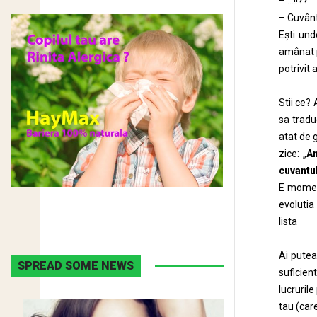
– …!!??
– Cuvânt
Eşti un
amânat p
potrivit 
Stii ce? 
sa tradu
atat de g
zice: „
Am
cuvantul
E moment
evolutia
list
Ai putea
SPREAD SOME NEWS
suficien
lucrurile
tau (car