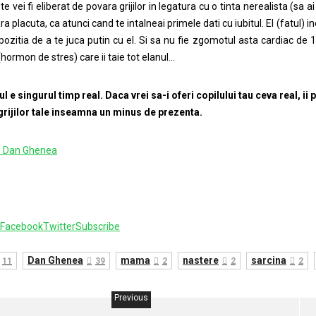
e vei fi eliberat de povara grijilor in legatura cu o tinta nerealista (sa ai 
a placuta, ca atunci cand te intalneai primele dati cu iubitul. El (fatul)
spozitia de a te juca putin cu el. Si sa nu fie zgomotul asta cardiac de 1
(hormon de stres) care ii taie tot elanul…
l e singurul timp real. Daca vrei sa-i oferi copilului tau ceva real, ii 
rijilor tale inseamna un minus de prezenta.
u Dan Ghenea
Facebook
Twitter
Subscribe
Dan Ghenea
mama
nastere
sarcina
11
39
2
2
2
Previous