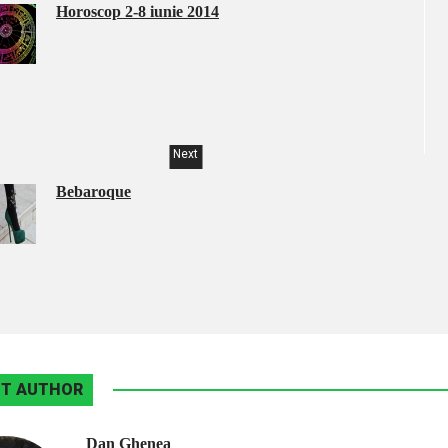
Horoscop 2-8 iunie 2014
Next
Bebaroque
T AUTHOR
Dan Ghenea