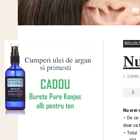
Articole 
Nu
3 iunie
Nu vrei 
– De ce 
doar ca 
– Totul.