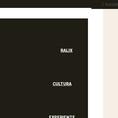
Account
RALIX
culine
RALIX
CULTURA
EXPERIENTE