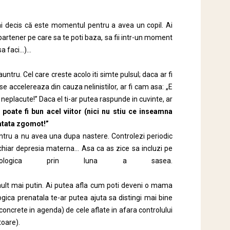
i decis că este momentul pentru a avea un copil. Ai
 partener pe care sa te poti baza, sa fii intr-un moment
 sa faci…)…
untru. Cel care creste acolo iti simte pulsul; daca ar fi
e accelereaza din cauza nelinistilor, ar fi cam asa: „E
e neplacute!” Daca el ti-ar putea raspunde in cuvinte, ar
oate fi bun acel viitor (nici nu stiu ce inseamna
 atata zgomot!”
ntru a nu avea una dupa nastere. Controlezi periodic
e chiar depresia materna… Asa ca as zice sa incluzi pe
hologica prin luna a sasea.
ult mai putin. Ai putea afla cum poti deveni o mama
logica prenatala te-ar putea ajuta sa distingi mai bine
i concrete in agenda) de cele aflate in afara controlului
toare).