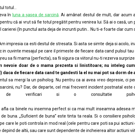
ul totul…
deva în
luna a şasea de sarcină
. Ai amânat destul de mult, dar acum a
entru că ai vrut să fie totul pregătit pentru venirea lui. Să ai o casă, un
al carierei (In punctul asta deja de incrunti putin… Nu ti-e foarte clar cum
Am impresia ca esti destul de stresata. Si asta se simte deja si acolo, ina
c in cuvinte mesajul pe care il primeste de fiecare data cand pulsul tau s
reu sa fii mama (perfecta), sa fii sigura ca viitorul nu-ti rezerva surpriz
 nevoie doar de o mama prezenta si linistitoare; nu inteleg cum p
) daca de fiecare data cand te gandesti la el nu mai pot sa dorm de
ul sa mergi la un psiholog. Nu pentru ca ai avea vreo depresie, ci pe
 sarcinii, nu? Dar, de departe, cel mai frecvent incident postnatal est
a de verificari si o consultatie psi
 afla ca binele nu insemna perfect si ca mai mult inseamna adesea m
t de buna. „Suficient de buna” este tinta ta reala. Si o consiliere psiho
 pe care le poti controla in mod real (cele pentru care poti sa pui actiun
e depind de altii, sau care sunt dependente de incheierea altor actiuni vii