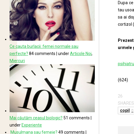
Dupa ce t
tau usoar
sa ai di
cortizol 
Prezentu
Ce cauta burlacii: femei normale sau
urmele g
perfecte?
84 comments
|
under
Articole Noi
,
Miercuri
psihiatr
(624)
26
SHARES
copil
Mai căutăm ceasul biologic?
51 comments
|
under
Experiente
Musulmana sau femeie?
49 comments
|