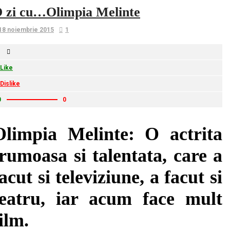
 zi cu…Olimpia Melinte
18 noiembrie 2015
1
Like
Dislike
0
0
Olimpia Melinte: O actrita
frumoasa si talentata, care a
acut si televiziune, a facut si
teatru, iar acum face mult
ilm.