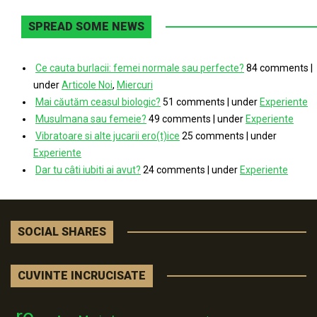
SPREAD SOME NEWS
Ce cauta burlacii: femei normale sau perfecte?
84 comments
|
under
Articole Noi
,
Miercuri
Mai căutăm ceasul biologic?
51 comments
|
under
Experiente
Musulmana sau femeie?
49 comments
|
under
Experiente
Vibratoare si alte jucarii ero(t)ice
25 comments
|
under
Experiente
Dar tu câti iubiti ai avut?
24 comments
|
under
Experiente
SOCIAL SHARES
CUVINTE INCRUCISATE