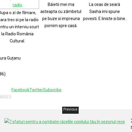
Băietii mei ma
La ceas de seară
asteapta cu zâmbetul
Sasha imi spune
Dupa o zi de filmare,
pe buze si impreuna
povesti. E liniste si bine.
ara trec si pe la radio
pornim spre casă.
ntru un interviu scurt
la Radio România
Cultural.
ura Guțanu
86)
1
Facebook
Twitter
Subscribe
HARES
Previous