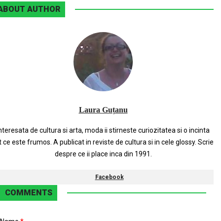
ABOUT AUTHOR
Laura Guțanu
nteresata de cultura si arta, moda ii stirneste curiozitatea si o incinta
t ce este frumos. A publicat in reviste de cultura si in cele glossy. Scrie
despre ce ii place inca din 1991.
Facebook
COMMENTS