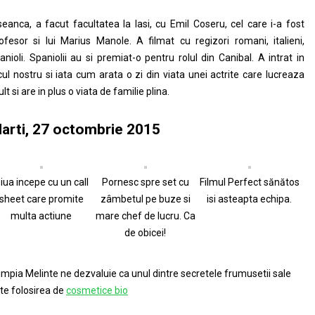
seanca, a facut facultatea la Iasi, cu Emil Coseru, cel care i-a fost
ofesor si lui Marius Manole. A filmat cu regizori romani, italieni,
anioli. Spaniolii au si premiat-o pentru rolul din Canibal. A intrat in
cul nostru si iata cum arata o zi din viata unei actrite care lucreaza
lt si are in plus o viata de familie plina.
arti, 27 octombrie 2015
iua incepe cu un call
Pornesc spre set cu
Filmul Perfect sănătos
sheet care promite
zâmbetul pe buze si
isi asteapta echipa.
multa actiune
mare chef de lucru. Ca
de obicei!
impia Melinte ne dezvaluie ca unul dintre secretele frumusetii sale
te folosirea de
cosmetice bio