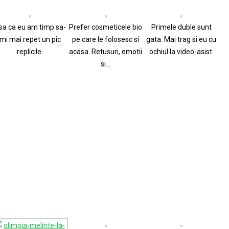
sa ca eu am timp sa-
Prefer cosmeticele bio
Primele duble sunt
mi mai repet un pic
pe care le folosesc si
gata. Mai trag si eu cu
replicile.
acasa. Retusuri, emotii
ochiul la video-asist.
si…