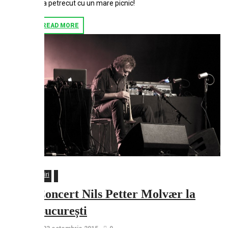
s-a petrecut cu un mare picnic!
READ MORE
Stiri
Concert Nils Petter Molvær la
București