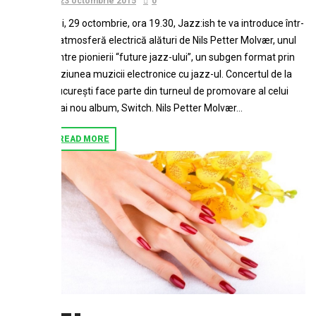
23 octombrie 2015
0
Joi, 29 octombrie, ora 19.30, Jazz:ish te va introduce într-
o atmosferă electrică alături de Nils Petter Molvær, unul
dintre pionierii “future jazz-ului”, un subgen format prin
fuziunea muzicii electronice cu jazz-ul. Concertul de la
București face parte din turneul de promovare al celui
mai nou album, Switch. Nils Petter Molvær...
READ MORE