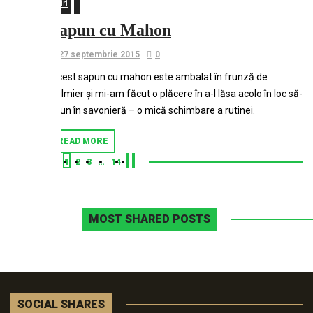
Stiri
Sapun cu Mahon
27 septembrie 2015
0
Acest sapun cu mahon este ambalat în frunză de
palmier și mi-am făcut o plăcere în a-l lăsa acolo în loc să-
l pun în savonieră – o mică schimbare a rutinei.
READ MORE
1
2
3
…
14
MOST SHARED POSTS
SOCIAL SHARES