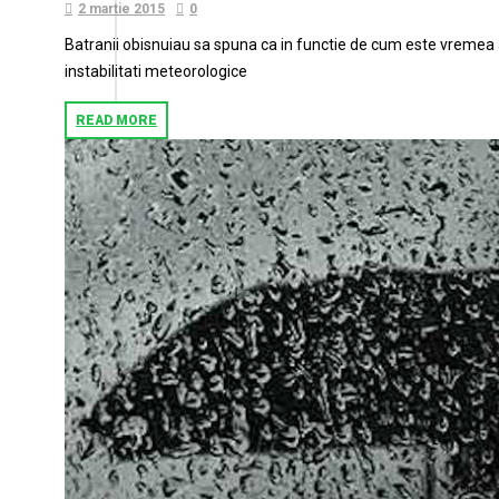
2 martie 2015
0
Batranii obisnuiau sa spuna ca in functie de cum este vremea a
instabilitati meteorologice
READ MORE