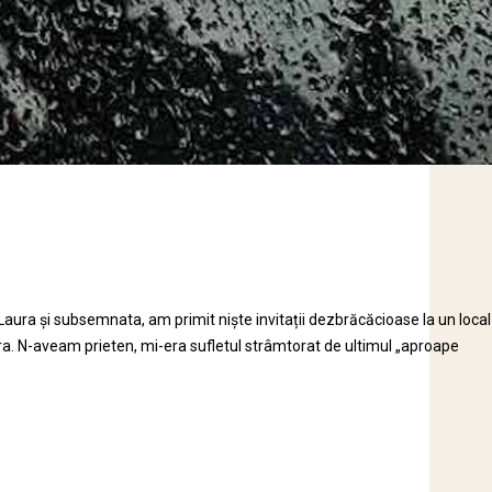
 Laura și subsemnata, am primit niște invitații dezbrăcăcioase la un local
 Laura. N-aveam prieten, mi-era sufletul strâmtorat de ultimul „aproape