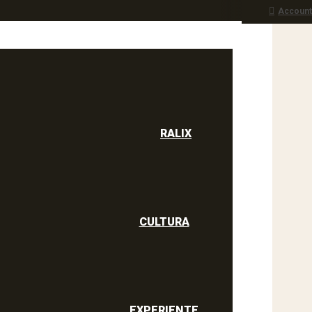
Account
RALIX
culine
RALIX
CULTURA
EXPERIENTE