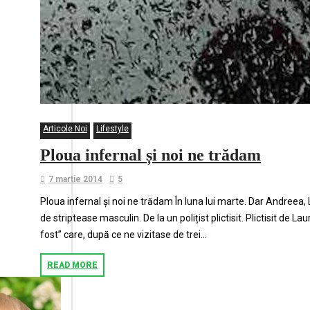
Articole Noi
Lifestyle
Ploua infernal și noi ne trădam
7 martie 2014
5
Ploua infernal și noi ne trădam În luna lui marte. Dar Andreea,
de striptease masculin. De la un polițist plictisit. Plictisit de
fost” care, după ce ne vizitase de trei...
READ MORE