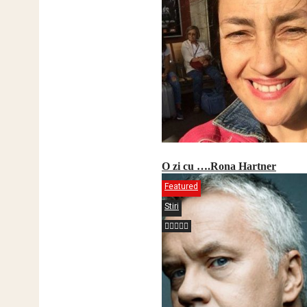
O zi cu ….Rona Hartner
Featured
Stiri