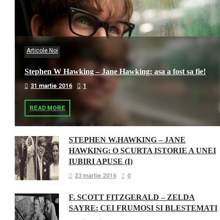
Articole Noi
Stephen W Hawking – Jane Hawking: asa a fost sa fie!
31 martie 2016
1
READ MORE
STEPHEN W.HAWKING – JANE
HAWKING: O SCURTA ISTORIE A UNEI
IUBIRI APUSE (I)
23 martie 2016
0
F. SCOTT FITZGERALD – ZELDA
SAYRE: CEI FRUMOSI SI BLESTEMATI