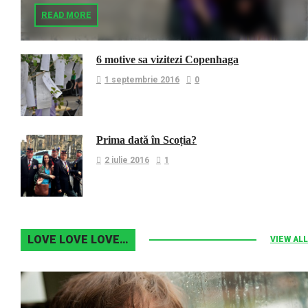
READ MORE
6 motive sa vizitezi Copenhaga
1 septembrie 2016
0
Prima dată în Scoția?
2 iulie 2016
1
LOVE LOVE LOVE…
VIEW ALL