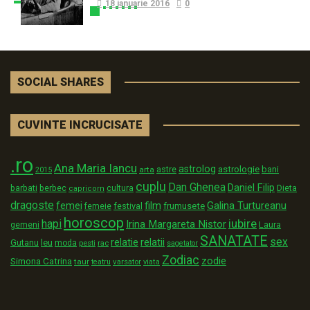
18 ianuarie 2016
0
SOCIAL SHARES
CUVINTE INCRUCISATE
.ro
Ana Maria Iancu
astrolog
astrologie
astre
bani
arta
2015
cuplu
Dan Ghenea
Daniel Filip
Dieta
barbati
berbec
cultura
capricorn
dragoste
film
Galina Turtureanu
femei
festival
frumusete
femeie
horoscop
iubire
hapi
Irina Margareta Nistor
Laura
gemeni
SANATATE
sex
relatii
relatie
Gutanu
leu
moda
pesti
rac
sagetator
Zodiac
zodie
Simona Catrina
taur
varsator
teatru
viata