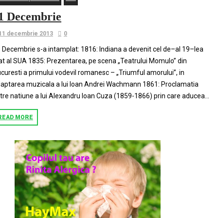
1 Decembrie
11 decembrie 2013
0
 Decembrie s-a intamplat: 1816: Indiana a devenit cel de–al 19–lea
at al SUA 1835: Prezentarea, pe scena „Teatrului Momulo” din
curesti a primului vodevil romanesc – „Triumful amorului”, in
aptarea muzicala a lui Ioan Andrei Wachmann 1861: Proclamatia
tre natiune a lui Alexandru Ioan Cuza (1859-1866) prin care aducea...
READ MORE