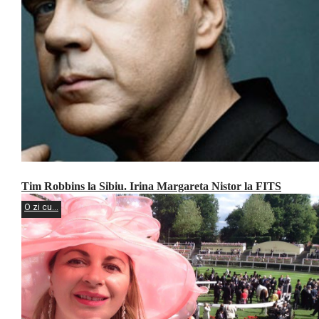
Tim Robbins la Sibiu. Irina Margareta Nistor la FITS
O zi cu...