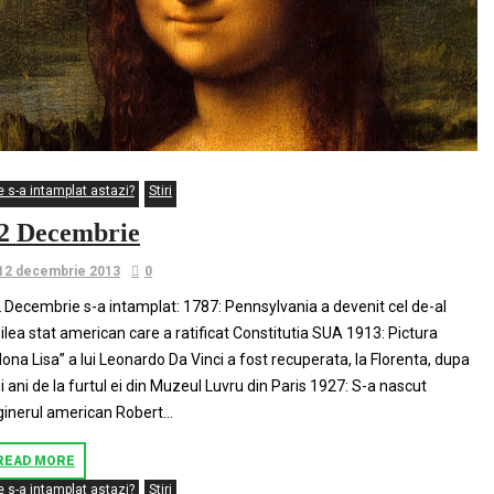
e s-a intamplat astazi?
Stiri
2 Decembrie
12 decembrie 2013
0
 Decembrie s-a intamplat: 1787: Pennsylvania a devenit cel de-al
ilea stat american care a ratificat Constitutia SUA 1913: Pictura
ona Lisa” a lui Leonardo Da Vinci a fost recuperata, la Florenta, dupa
i ani de la furtul ei din Muzeul Luvru din Paris 1927: S-a nascut
ginerul american Robert...
READ MORE
e s-a intamplat astazi?
Stiri