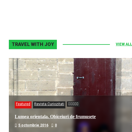
2 noiembrie 2013
0
TRAVEL WITH JOY
VIEW ALL
Featured
Revista Curiozitati
Lumea orientala. Obiceiuri de frumusete
5 octombrie 2016
0