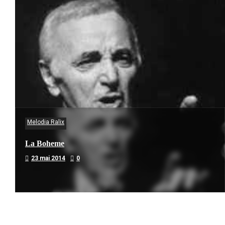
Melodia Ralix
La Boheme
23 mai 2014
0