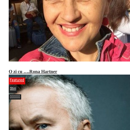
O zi cu ….Rona Hartner
Featured
Stiri