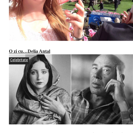
O zi cu…Delia Antal
Celebritate