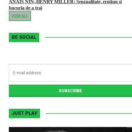
ANAIS NIN–HENRY MILLER: Senzualitate, erotism si
bucuria de a trai
VIEW ALL
BE SOCIAL
JUST PLAY