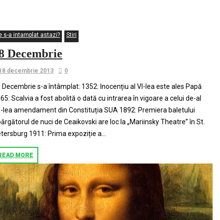
mondial
e s-a intamplat astazi?
Stiri
8 Decembrie
18 decembrie 2013
0
 Decembrie s-a întâmplat: 1352: Inocențiu al VI-lea este ales Papă
65: Scalvia a fost abolită o dată cu intrarea în vigoare a celui de-al
-lea amendament din Constituția SUA 1892: Premiera baletului
ărgătorul de nuci de Ceaikovski are loc la „Mariinsky Theatre” în St.
tersburg 1911: Prima expoziție a...
READ MORE