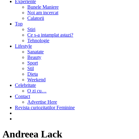
Experiente
Bunele Maniere
Noi am incercat
Calatorii
Top
Stiri
Ce s-a intamplat astazi?
Tehnologie
Lifestyle
Sanatate
Beauty
Sport
Stil
Dieta
Weekend
Celebritate
O zi cu…
Contact
Advertise Here
Revista curiozitatilor Feminine
Andreea Lack