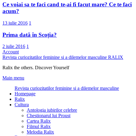
Ce voiai sa te faci cand te-ai fi facut mare? Ce te faci
acum?
13 iulie 2016
1
Prima dată în Scoția?
2 iulie 2016
1
Account
Revista curiozitatilor feminine si a dilemelor masculine
RALIX
Ralix the others. Discover Yourself
Main menu
Revista curiozitatilor feminine si a dilemelor masculine
Homepage
Ralix
Cultura
Antologia iubirilor celebre
Chestionarul lui Proust
Cartea Ralix
Filmul Ralix
Melodia Ralix