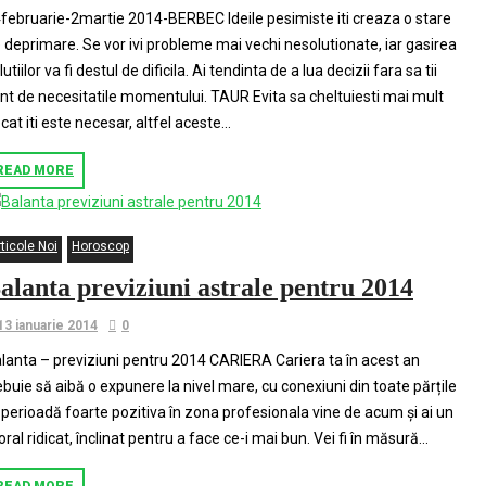
februarie-2martie 2014-BERBEC Ideile pesimiste iti creaza o stare
 deprimare. Se vor ivi probleme mai vechi nesolutionate, iar gasirea
lutiilor va fi destul de dificila. Ai tendinta de a lua decizii fara sa tii
nt de necesitatile momentului. TAUR Evita sa cheltuiesti mai mult
cat iti este necesar, altfel aceste...
READ MORE
ticole Noi
Horoscop
alanta previziuni astrale pentru 2014
13 ianuarie 2014
0
lanta – previziuni pentru 2014 CARIERA Cariera ta în acest an
ebuie să aibă o expunere la nivel mare, cu conexiuni din toate părțile
 perioadă foarte pozitiva în zona profesionala vine de acum și ai un
ral ridicat, înclinat pentru a face ce-i mai bun. Vei fi în măsură...