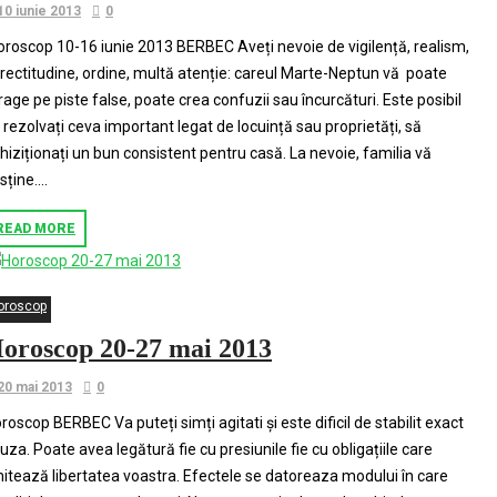
10 iunie 2013
0
roscop 10-16 iunie 2013 BERBEC Aveți nevoie de vigilență, realism,
rectitudine, ordine, multă atenție: careul Marte-Neptun vă poate
rage pe piste false, poate crea confuzii sau încurcături. Este posibil
 rezolvați ceva important legat de locuință sau proprietăți, să
hiziționați un bun consistent pentru casă. La nevoie, familia vă
sține....
READ MORE
oroscop
oroscop 20-27 mai 2013
20 mai 2013
0
roscop BERBEC Va puteți simți agitati și este dificil de stabilit exact
uza. Poate avea legătură fie cu presiunile fie cu obligațiile care
mitează libertatea voastra. Efectele se datoreaza modului în care