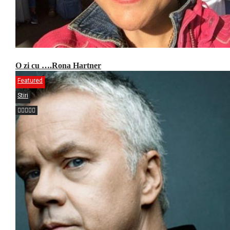
O zi cu ….Rona Hartner
Featured
Stiri