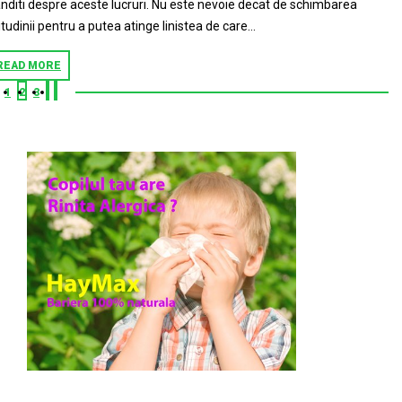
nditi despre aceste lucruri. Nu este nevoie decat de schimbarea
itudinii pentru a putea atinge linistea de care...
READ MORE
1
2
3