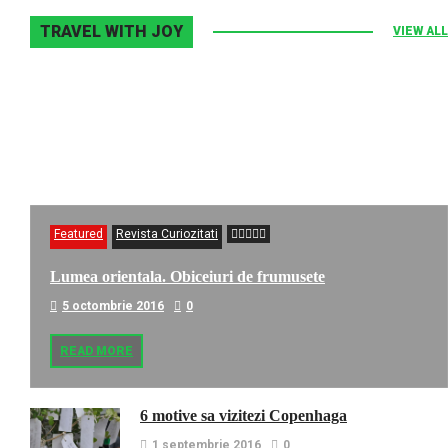
TRAVEL WITH JOY
VIEW ALL
Featured
Revista Curiozitati
Lumea orientala. Obiceiuri de frumusete
5 octombrie 2016
0
READ MORE
6 motive sa vizitezi Copenhaga
1 septembrie 2016
0