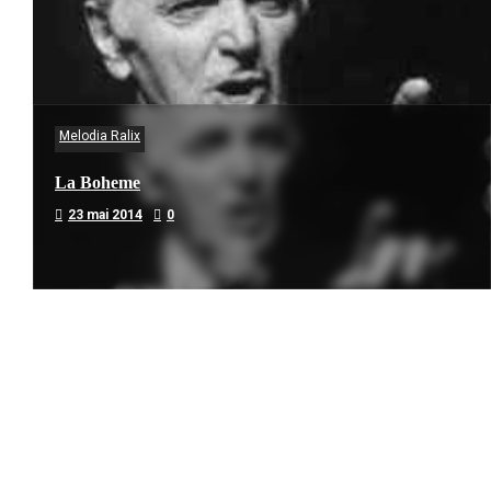
Melodia Ralix
La Boheme
23 mai 2014
0