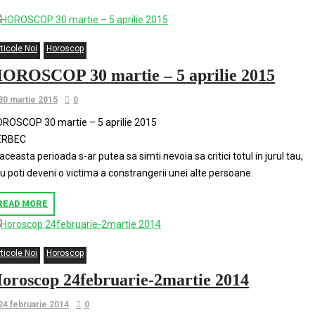
ticole Noi
Horoscop
OROSCOP 30 martie – 5 aprilie 2015
30 martie 2015
0
ROSCOP 30 martie – 5 aprilie 2015
ERBEC
 aceasta perioada s-ar putea sa simti nevoia sa critici totul in jurul tau,
u poti deveni o victima a constrangerii unei alte persoane.
READ MORE
ticole Noi
Horoscop
oroscop 24februarie-2martie 2014
24 februarie 2014
0