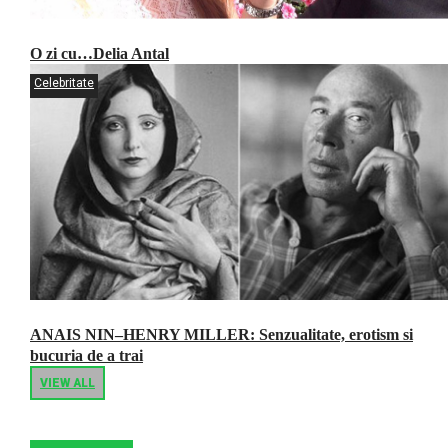
O zi cu…Delia Antal
Celebritate
ANAIS NIN–HENRY MILLER: Senzualitate, erotism si
bucuria de a trai
VIEW ALL