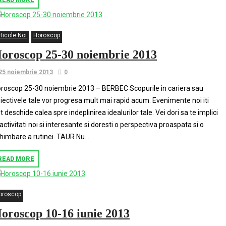
READ MORE
ticole Noi
Horoscop
oroscop 25-30 noiembrie 2013
25 noiembrie 2013
0
roscop 25-30 noiembrie 2013 – BERBEC Scopurile in cariera sau
iectivele tale vor progresa mult mai rapid acum. Evenimente noi iti
t deschide calea spre indeplinirea idealurilor tale. Vei dori sa te implici
 activitati noi si interesante si doresti o perspectiva proaspata si o
himbare a rutinei. TAUR Nu...
READ MORE
oroscop
oroscop 10-16 iunie 2013