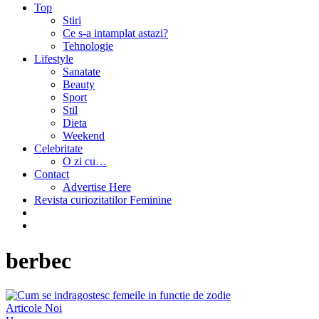
Top
Stiri
Ce s-a intamplat astazi?
Tehnologie
Lifestyle
Sanatate
Beauty
Sport
Stil
Dieta
Weekend
Celebritate
O zi cu…
Contact
Advertise Here
Revista curiozitatilor Feminine
berbec
Articole Noi