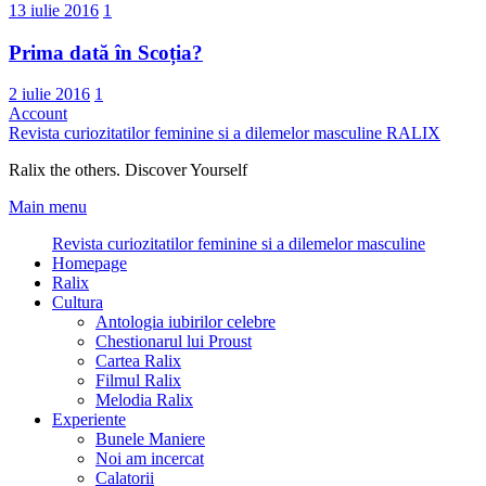
13 iulie 2016
1
Prima dată în Scoția?
2 iulie 2016
1
Account
Revista curiozitatilor feminine si a dilemelor masculine
RALIX
Ralix the others. Discover Yourself
Main menu
Revista curiozitatilor feminine si a dilemelor masculine
Homepage
Ralix
Cultura
Antologia iubirilor celebre
Chestionarul lui Proust
Cartea Ralix
Filmul Ralix
Melodia Ralix
Experiente
Bunele Maniere
Noi am incercat
Calatorii