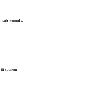
i sub semnul ..
, iti spunem