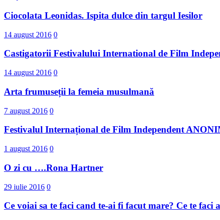
Ciocolata Leonidas. Ispita dulce din targul Iesilor
14 august 2016
0
Castigatorii Festivalului International d​e Film I
14 august 2016
0
Arta frumuseții la femeia musulmană
7 august 2016
0
Festivalul Internațional de Film Independent ANO
1 august 2016
0
O zi cu ….Rona Hartner
29 iulie 2016
0
Ce voiai sa te faci cand te-ai fi facut mare? Ce te faci