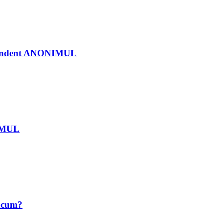
ndependent ANONIMUL
NIMUL
 acum?