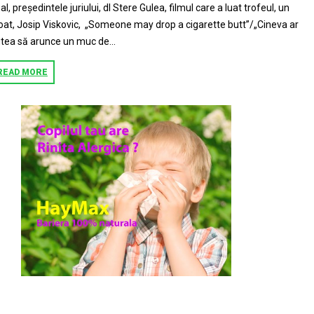
nal, președintele juriului, dl Stere Gulea, filmul care a luat trofeul, un
oat, Josip Viskovic, „Someone may drop a cigarette butt”/„Cineva ar
tea să arunce un muc de...
READ MORE