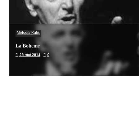
Melodia Ralix
La Boheme
23 mai 2014
0