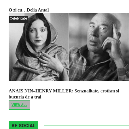
O zi cu…Delia Antal
Celebritate
ANAIS NIN–HENRY MILLER: Senzualitate, erotism si
bucuria de a trai
VIEW ALL
BE SOCIAL