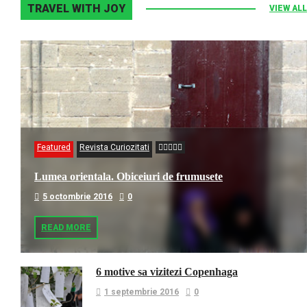
TRAVEL WITH JOY
VIEW ALL
Featured
Revista Curiozitati
Lumea orientala. Obiceiuri de frumusete
5 octombrie 2016
0
READ MORE
6 motive sa vizitezi Copenhaga
1 septembrie 2016
0