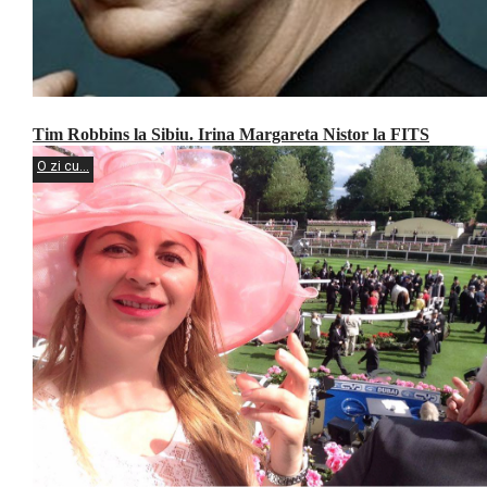
Tim Robbins la Sibiu. Irina Margareta Nistor la FITS
O zi cu...