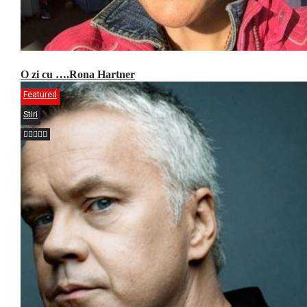
O zi cu ….Rona Hartner
Featured
Stiri