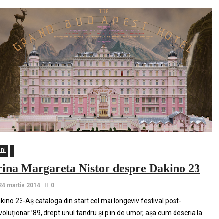
uni
rina Margareta Nistor despre Dakino 23
24 martie 2014
0
kino 23-Aș cataloga din start cel mai longeviv festival post-
voluționar ’89, drept unul tandru și plin de umor, așa cum descria la