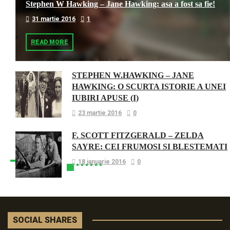
Stephen W Hawking – Jane Hawking: asa a fost sa fie!
31 martie 2016
1
READ MORE
STEPHEN W.HAWKING – JANE
HAWKING: O SCURTA ISTORIE A UNEI
IUBIRI APUSE (I)
23 martie 2016
0
F. SCOTT FITZGERALD – ZELDA
SAYRE: CEI FRUMOSI SI BLESTEMATI
18 ianuarie 2016
0
SOCIAL SHARES