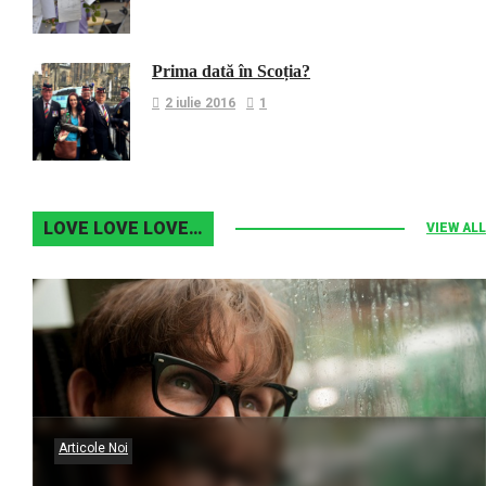
Prima dată în Scoția?
2 iulie 2016
1
LOVE LOVE LOVE…
VIEW ALL
Articole Noi