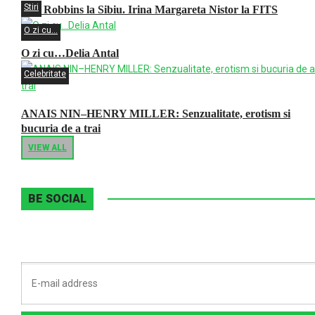
Stiri
Tim Robbins la Sibiu. Irina Margareta Nistor la FITS
O zi cu...
O zi cu…Delia Antal
Celebritate
ANAIS NIN–HENRY MILLER: Senzualitate, erotism si
bucuria de a trai
VIEW ALL
BE SOCIAL