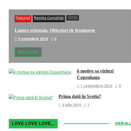
Featured
Revista Curiozitati
Lumea orientala. Obiceiuri de frumusete
5 octombrie 2016
0
READ MORE
6 motive sa vizitezi
Copenhaga
1 septembrie 2016
0
Prima dată în Scoția?
2 iulie 2016
1
LOVE LOVE LOVE…
VIEW ALL