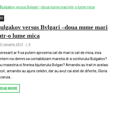
uni
ulgakov versus Bvlgari –doua nume mari
ntr-o lume mica
21 ianuarie 2013
0
teresant ar fi sa putem aproxima cat de mari si cat de mica, insa
ntem noi demni sa contabilizam maretia dr si scriitorului Bulgakov?
u maiestria si finetea bijutierului Bvlgari? Amandoi au trait in acelasi
col , amandoi au ajuns celebri, dar au avut cai atat de diferite, Gloria
ecaruia...
READ MORE