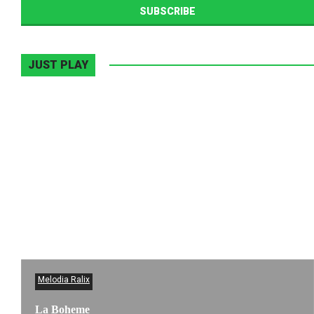
JUST PLAY
Melodia Ralix
La Boheme