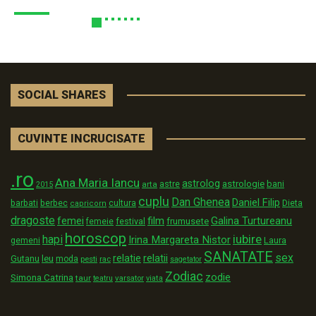
SOCIAL SHARES
CUVINTE INCRUCISATE
.ro
Ana Maria Iancu
astrolog
astrologie
astre
bani
arta
2015
cuplu
Dan Ghenea
Daniel Filip
Dieta
barbati
berbec
cultura
capricorn
dragoste
film
Galina Turtureanu
femei
festival
frumusete
femeie
horoscop
iubire
hapi
Irina Margareta Nistor
Laura
gemeni
SANATATE
sex
relatii
relatie
Gutanu
leu
moda
pesti
rac
sagetator
Zodiac
zodie
Simona Catrina
taur
varsator
teatru
viata