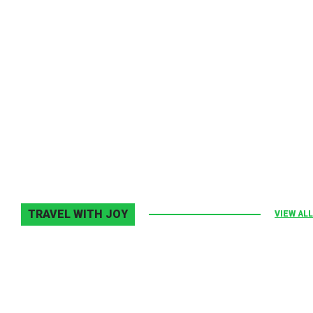
Melodia Ralix
Elton John–Home Again
2 noiembrie 2013
0
TRAVEL WITH JOY
VIEW ALL