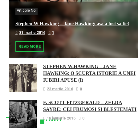
Articole Noi
Stephen W Hawking – Jane Hawking: asa a fost sa fie!
31 martie 2016
1
READ MORE
STEPHEN W.HAWKING – JANE
HAWKING: O SCURTA ISTORIE A UNEI
IUBIRI APUSE (I)
23 martie 2016
0
F. SCOTT FITZGERALD – ZELDA
SAYRE: CEI FRUMOSI SI BLESTEMATI
18 ianuarie 2016
0