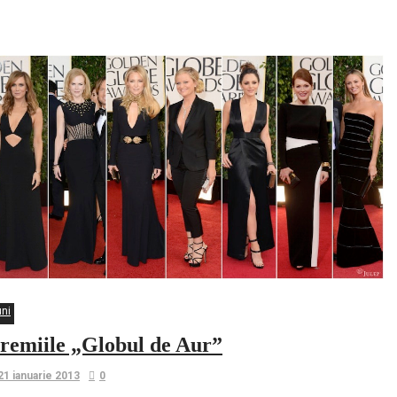
Award
uni
remiile „Globul de Aur”
21 ianuarie 2013
0