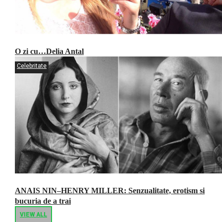
O zi cu…Delia Antal
Celebritate
ANAIS NIN–HENRY MILLER: Senzualitate, erotism si
bucuria de a trai
VIEW ALL