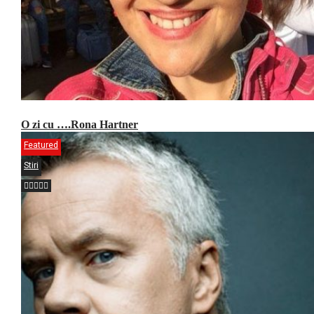
O zi cu ….Rona Hartner
Featured
Stiri