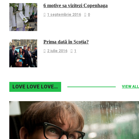
6 motive sa vizitezi Copenhaga
1 septembrie 2016
0
Prima dată în Scoția?
2 iulie 2016
1
LOVE LOVE LOVE…
VIEW ALL