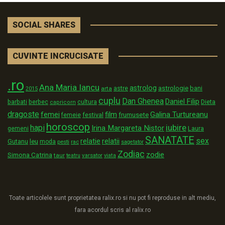
SOCIAL SHARES
CUVINTE INCRUCISATE
.ro
Ana Maria Iancu
astrolog
astrologie
astre
bani
arta
2015
cuplu
Dan Ghenea
Daniel Filip
Dieta
barbati
berbec
cultura
capricorn
dragoste
film
Galina Turtureanu
femei
festival
frumusete
femeie
horoscop
iubire
hapi
Irina Margareta Nistor
Laura
gemeni
SANATATE
sex
relatii
relatie
Gutanu
leu
moda
pesti
rac
sagetator
Zodiac
zodie
Simona Catrina
taur
varsator
teatru
viata
Toate articolele sunt proprietatea ralix.ro si nu pot fi reproduse in alt mediu,
fara acordul scris al ralix.ro