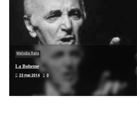
Melodia Ralix
La Boheme
23 mai 2014
0