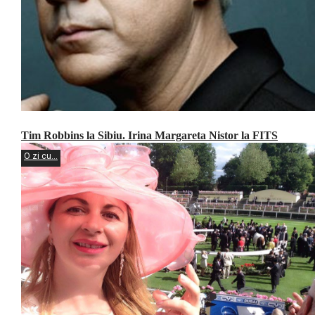
Tim Robbins la Sibiu. Irina Margareta Nistor la FITS
O zi cu...