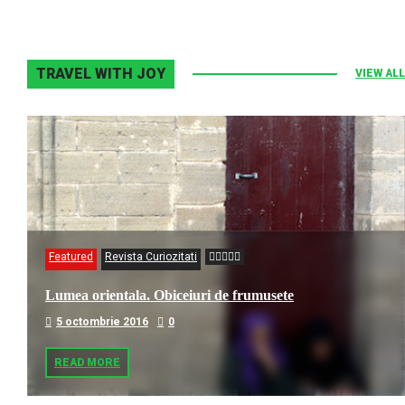
TRAVEL WITH JOY
VIEW ALL
Featured
Revista Curiozitati
Lumea orientala. Obiceiuri de frumusete
5 octombrie 2016
0
READ MORE