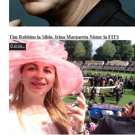
Tim Robbins la Sibiu. Irina Margareta Nistor la FITS
O zi cu...