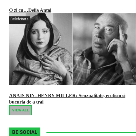
O zi cu…Delia Antal
Celebritate
ANAIS NIN–HENRY MILLER: Senzualitate, erotism si
bucuria de a trai
VIEW ALL
BE SOCIAL