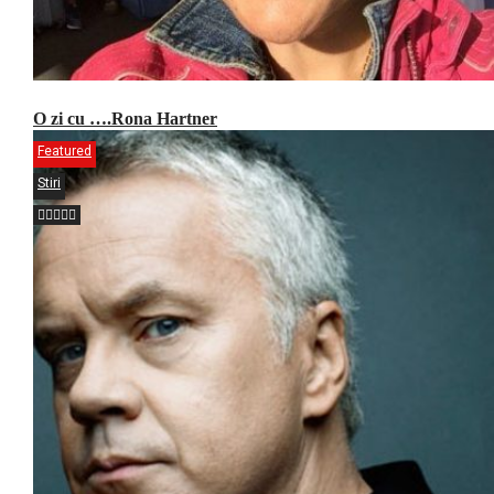
O zi cu ….Rona Hartner
Featured
Stiri