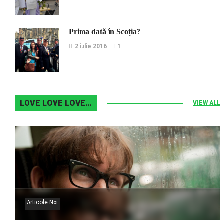
Prima dată în Scoția?
2 iulie 2016
1
LOVE LOVE LOVE…
VIEW ALL
Articole Noi