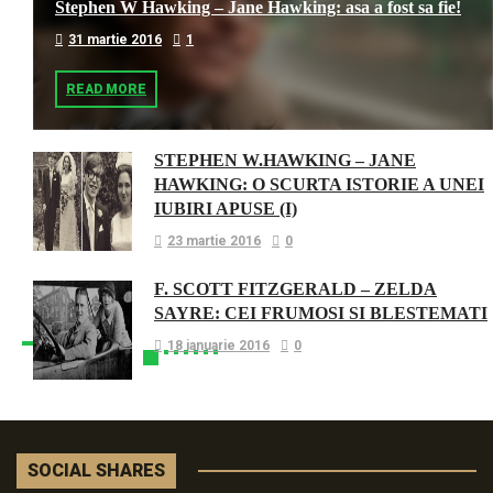
Stephen W Hawking – Jane Hawking: asa a fost sa fie!
31 martie 2016
1
READ MORE
STEPHEN W.HAWKING – JANE
HAWKING: O SCURTA ISTORIE A UNEI
IUBIRI APUSE (I)
23 martie 2016
0
F. SCOTT FITZGERALD – ZELDA
SAYRE: CEI FRUMOSI SI BLESTEMATI
18 ianuarie 2016
0
SOCIAL SHARES