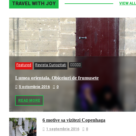
TRAVEL WITH JOY
VIEW ALL
Featured
Revista Curiozitati
Lumea orientala. Obiceiuri de frumusete
5 octombrie 2016
0
READ MORE
6 motive sa vizitezi Copenhaga
1 septembrie 2016
0