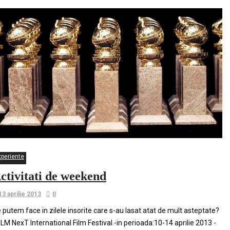
xperiente
ctivitati de weekend
13 aprilie 2013
0
 putem face in zilele insorite care s-au lasat atat de mult asteptate?
FILM NexT International Film Festival -in perioada:10-14 aprilie 2013 -