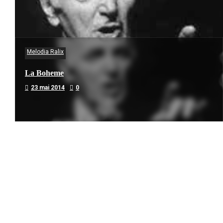
Melodia Ralix
La Boheme
23 mai 2014
0