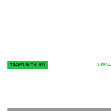
Melodia Ralix
Elton John–Home Again
2 noiembrie 2013
0
TRAVEL WITH JOY
VIEW ALL