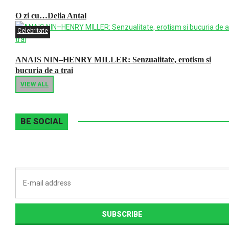
O zi cu…Delia Antal
Celebritate
ANAIS NIN–HENRY MILLER: Senzualitate, erotism si
bucuria de a trai
VIEW ALL
BE SOCIAL