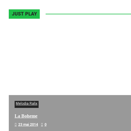
JUST PLAY
Melodia Ralix
La Boheme
23 mai 2014
0