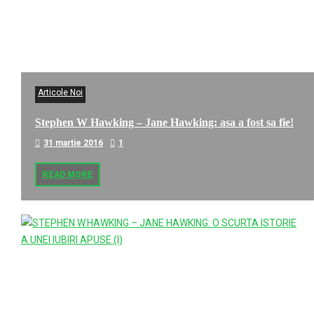
Articole Noi
Stephen W Hawking – Jane Hawking: asa a fost sa fie!
31 martie 2016
1
READ MORE