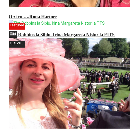
O zi cu ….Rona Hartner
Featured
Stiri
Tim Robbins la Sibiu. Irina Margareta Nistor la FITS
O zi cu...