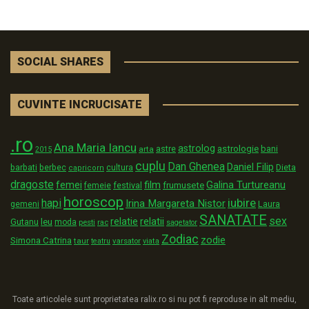
SOCIAL SHARES
CUVINTE INCRUCISATE
.ro
Ana Maria Iancu
astrolog
astrologie
astre
bani
arta
2015
cuplu
Dan Ghenea
Daniel Filip
Dieta
barbati
berbec
cultura
capricorn
dragoste
film
Galina Turtureanu
femei
festival
frumusete
femeie
horoscop
iubire
hapi
Irina Margareta Nistor
Laura
gemeni
SANATATE
sex
relatii
relatie
Gutanu
leu
moda
pesti
rac
sagetator
Zodiac
zodie
Simona Catrina
taur
varsator
teatru
viata
Toate articolele sunt proprietatea ralix.ro si nu pot fi reproduse in alt mediu,