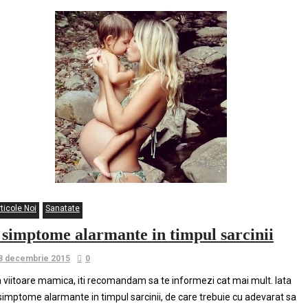
ticole Noi
Sanatate
 simptome alarmante in timpul sarcinii
8 decembrie 2015
0
 viitoare mamica, iti recomandam sa te informezi cat mai mult. Iata
simptome alarmante in timpul sarcinii, de care trebuie cu adevarat sa