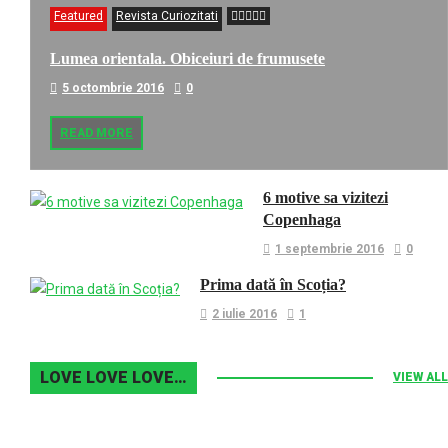
Featured
Revista Curiozitati
Lumea orientala. Obiceiuri de frumusete
5 octombrie 2016
0
READ MORE
6 motive sa vizitezi
Copenhaga
1 septembrie 2016
0
Prima dată în Scoția?
2 iulie 2016
1
LOVE LOVE LOVE…
VIEW ALL