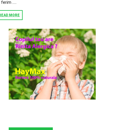
 ferim …..
READ MORE