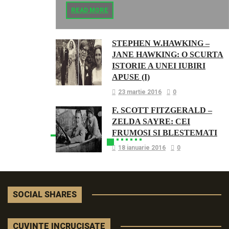
READ MORE
STEPHEN W.HAWKING –
JANE HAWKING: O SCURTA
ISTORIE A UNEI IUBIRI
APUSE (I)
23 martie 2016
0
F. SCOTT FITZGERALD –
ZELDA SAYRE: CEI
FRUMOSI SI BLESTEMATI
18 ianuarie 2016
0
SOCIAL SHARES
CUVINTE INCRUCISATE