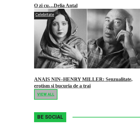
O zi cu…Delia Antal
Celebritate
ANAIS NIN–HENRY MILLER: Senzualitate,
erotism si bucuria de a trai
VIEW ALL
BE SOCIAL