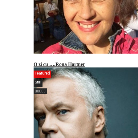
O zi cu ….Rona Hartner
Featured
Stiri