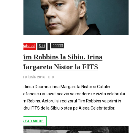
Featured
Stiri
Tim Robbins la Sibiu. Irina
Margareta Nistor la FITS
18 iunie 2016
0
Distinsa Doamna Irina Margareta Nistor si Catalin
Stefanescu au avut ocazia sa modereze vizita celebrului
Tim Robins. Actorul si regizorul Tim Robbins va primi in
cadrul FITS de la Sibiu o stea pe Aleea Celebritatilor.
READ MORE