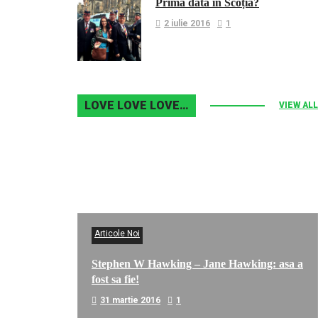
Prima dată în Scoția?
2 iulie 2016
1
LOVE LOVE LOVE…
VIEW ALL
Articole Noi
Stephen W Hawking – Jane Hawking: asa a
fost sa fie!
31 martie 2016
1