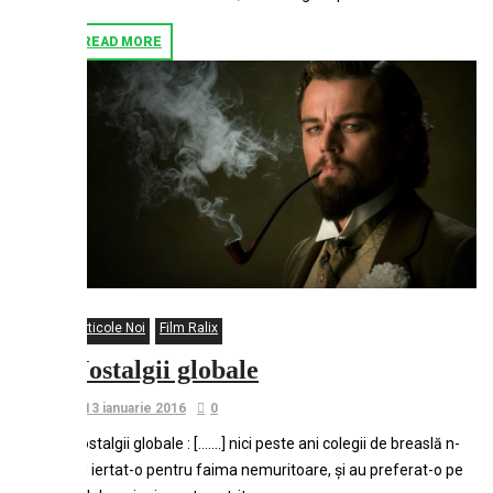
READ MORE
Articole Noi
Film Ralix
Nostalgii globale
13 ianuarie 2016
0
Nostalgii globale : […….] nici peste ani colegii de breaslă n-
au iertat-o pentru faima nemuritoare, și au preferat-o pe