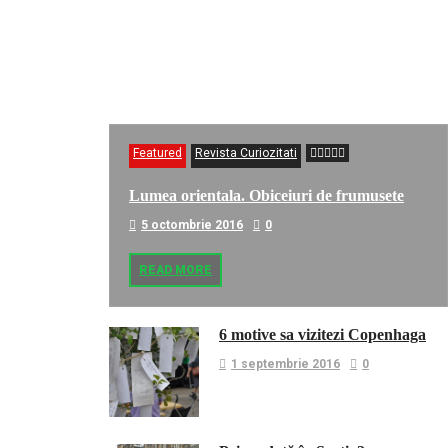
Featured
Revista Curiozitati
Lumea orientala. Obiceiuri de frumusete
5 octombrie 2016
0
READ MORE
6 motive sa vizitezi Copenhaga
1 septembrie 2016
0