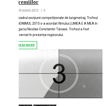
premiilor
26 august 2015
0
În cadrul secţiunii competiționale de lungmetraj, Trofeul
ANONIMUL 2015 s-a acordat filmului LUMEA E A MEA în
regia lui Nicolae Constantin Tănase. Trofeul a fost
decernat în prezența regizorului.
READ MORE