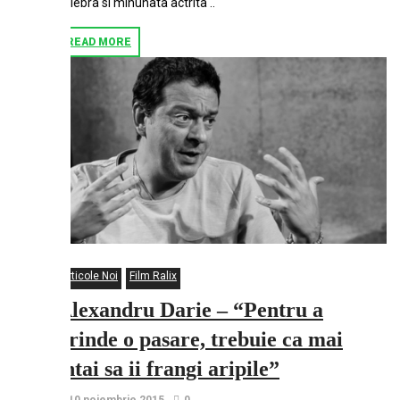
celebra si minunata actrita ..
READ MORE
Articole Noi
Film Ralix
Alexandru Darie – “Pentru a
prinde o pasare, trebuie ca mai
intai sa ii frangi aripile”