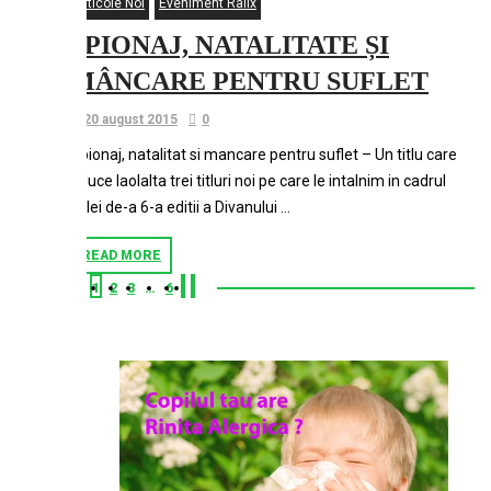
Articole Noi
Eveniment Ralix
SPIONAJ, NATALITATE ȘI
MÂNCARE PENTRU SUFLET
20 august 2015
0
Spionaj, natalitat si mancare pentru suflet – Un titlu care
aduce laolalta trei titluri noi pe care le intalnim in cadrul
celei de-a 6-a editii a Divanului …
READ MORE
1
2
3
…
6