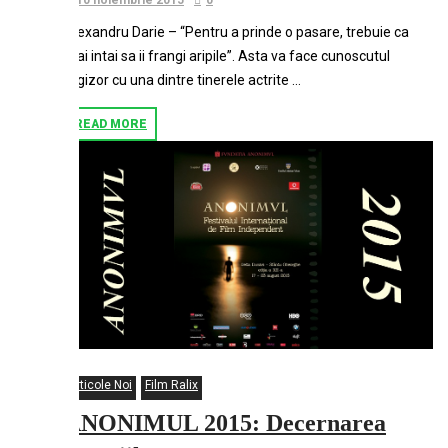
10 noiembrie 2015
0
Alexandru Darie – “Pentru a prinde o pasare, trebuie ca
mai intai sa ii frangi aripile”. Asta va face cunoscutul
regizor cu una dintre tinerele actrite …
READ MORE
Articole Noi
Film Ralix
ANONIMUL 2015: Decernarea