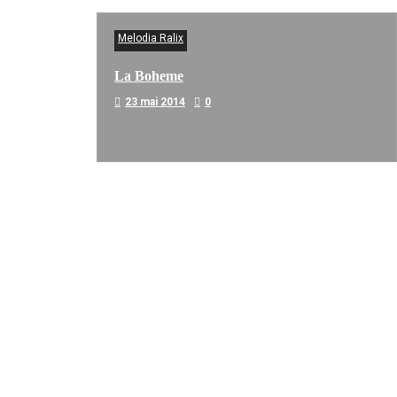
Melodia Ralix
La Boheme
23 mai 2014
0
Melodia Ralix