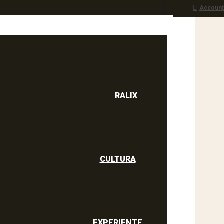
Account
RALIX
culine
RALIX
CULTURA
EXPERIENTE