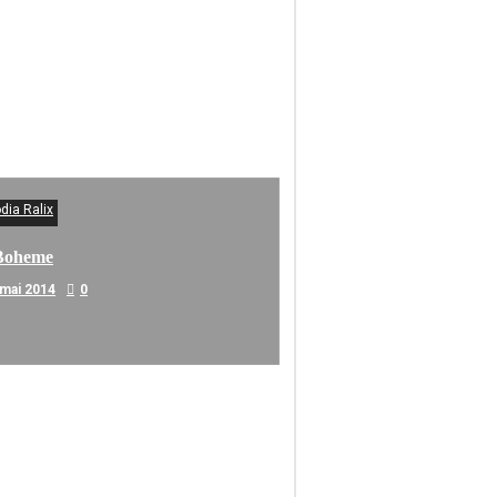
dia Ralix
Boheme
 mai 2014
0