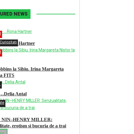
TURED NEWS
d
Curiozitati
u ….Rona Hartner
d
bins la Sibiu. Irina Margareta
la FITS
.
u…Delia Antal
ate
 NIN–HENRY MILLER:
itate, erotism si bucuria de a trai