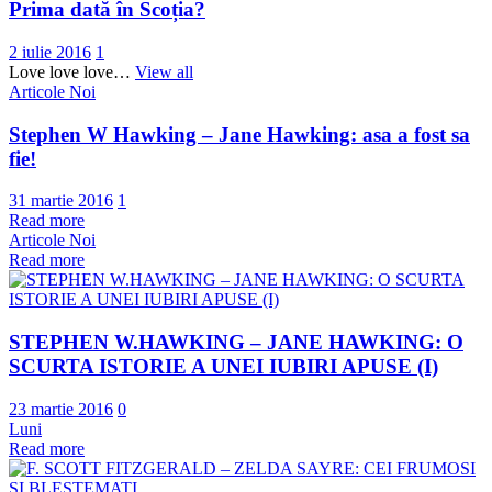
Prima dată în Scoția?
2 iulie 2016
1
Love love love…
View all
Articole Noi
Stephen W Hawking – Jane Hawking: asa a fost sa
fie!
31 martie 2016
1
Read more
Articole Noi
Read more
STEPHEN W.HAWKING – JANE HAWKING: O
SCURTA ISTORIE A UNEI IUBIRI APUSE (I)
23 martie 2016
0
Luni
Read more