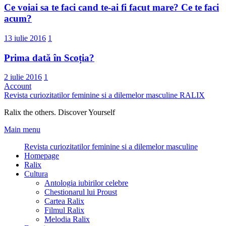
Ce voiai sa te faci cand te-ai fi facut mare? Ce te faci
acum?
13 iulie 2016
1
Prima dată în Scoția?
2 iulie 2016
1
Account
Revista curiozitatilor feminine si a dilemelor masculine
RALIX
Ralix the others. Discover Yourself
Main menu
Revista curiozitatilor feminine si a dilemelor masculine
Homepage
Ralix
Cultura
Antologia iubirilor celebre
Chestionarul lui Proust
Cartea Ralix
Filmul Ralix
Melodia Ralix