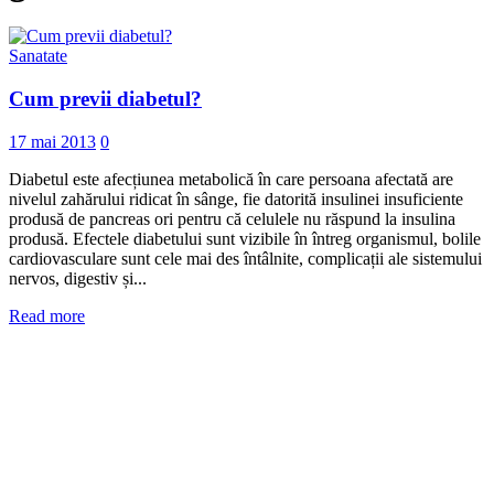
Sanatate
Cum previi diabetul?
17 mai 2013
0
Diabetul este afecțiunea metabolică în care persoana afectată are
nivelul zahărului ridicat în sânge, fie datorită insulinei insuficiente
produsă de pancreas ori pentru că celulele nu răspund la insulina
produsă. Efectele diabetului sunt vizibile în întreg organismul, bolile
cardiovasculare sunt cele mai des întâlnite, complicații ale sistemului
nervos, digestiv și...
Read more