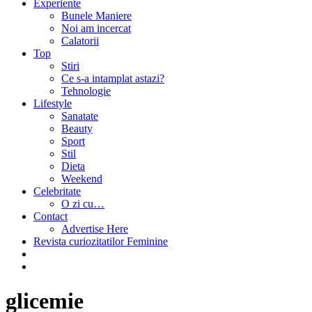
Experiente
Bunele Maniere
Noi am incercat
Calatorii
Top
Stiri
Ce s-a intamplat astazi?
Tehnologie
Lifestyle
Sanatate
Beauty
Sport
Stil
Dieta
Weekend
Celebritate
O zi cu…
Contact
Advertise Here
Revista curiozitatilor Feminine
glicemie