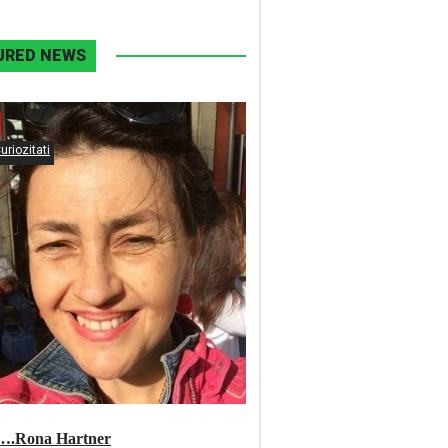
URED NEWS
uriozitati
 ….Rona Hartner