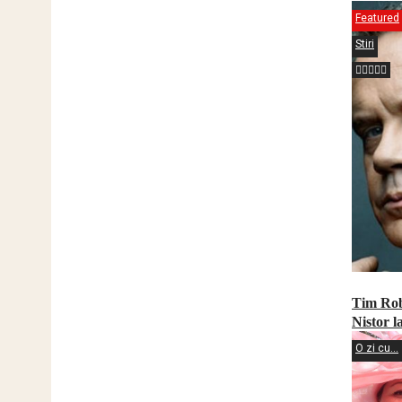
Featured
Stiri
Tim Rob
Nistor l
O zi cu...