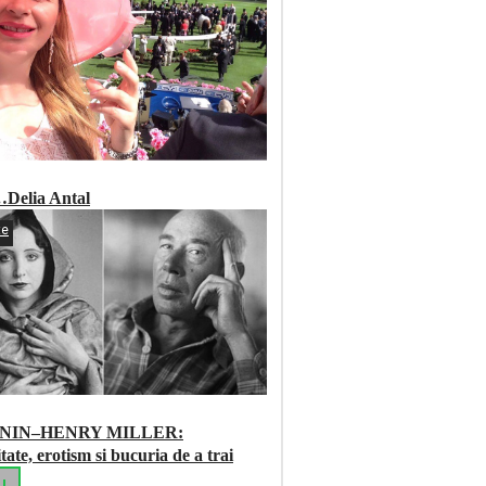
…Delia Antal
te
 NIN–HENRY MILLER:
tate, erotism si bucuria de a trai
LL