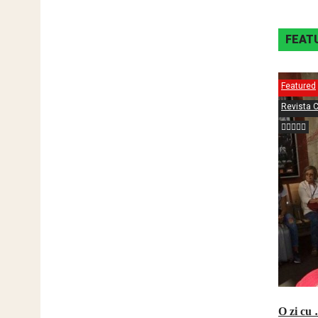
FEAT
Featured
Revista C
O zi cu