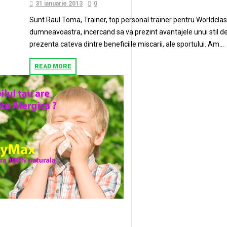
31 ianuarie 2013
0
Sunt Raul Toma, Trainer, top personal trainer pentru Worldclass
dumneavoastra, incercand sa va prezint avantajele unui stil d
prezenta cateva dintre beneficiile miscarii, ale sportului. Am...
READ MORE