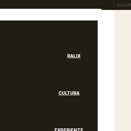
Account
RALIX
culine
RALIX
CULTURA
EXPERIENTE