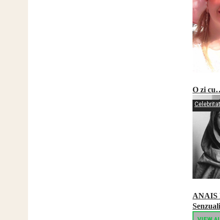
O zi cu
Celebrita
ANAIS
Senzuali
VIEW A