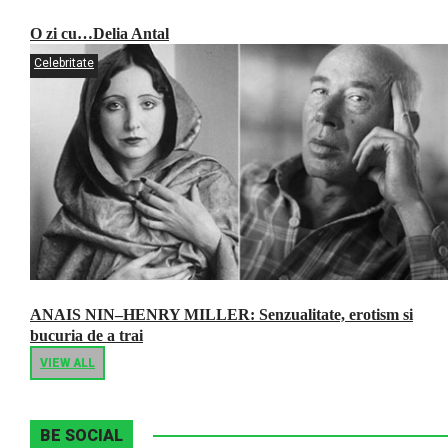
O zi cu…Delia Antal
Celebritate
ANAIS NIN–HENRY MILLER: Senzualitate, erotism si
bucuria de a trai
VIEW ALL
BE SOCIAL