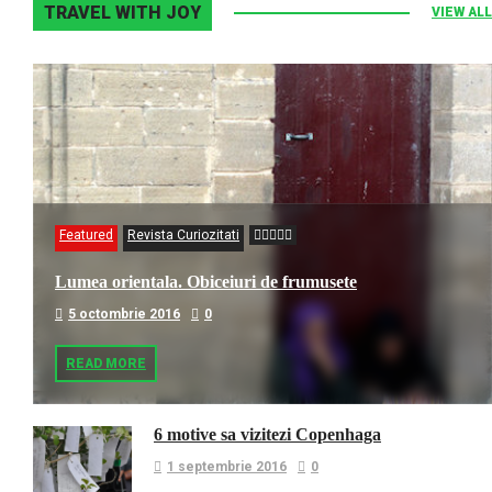
TRAVEL WITH JOY
VIEW ALL
Featured
Revista Curiozitati
Lumea orientala. Obiceiuri de frumusete
5 octombrie 2016
0
READ MORE
6 motive sa vizitezi Copenhaga
1 septembrie 2016
0