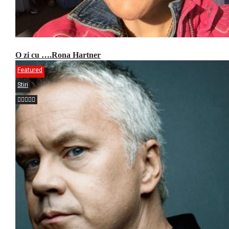
O zi cu ….Rona Hartner
Featured
Stiri