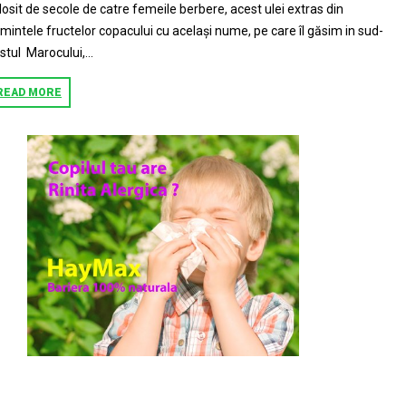
losit de secole de catre femeile berbere, acest ulei extras din
mintele fructelor copacului cu același nume, pe care îl găsim in sud-
stul Marocului,...
READ MORE