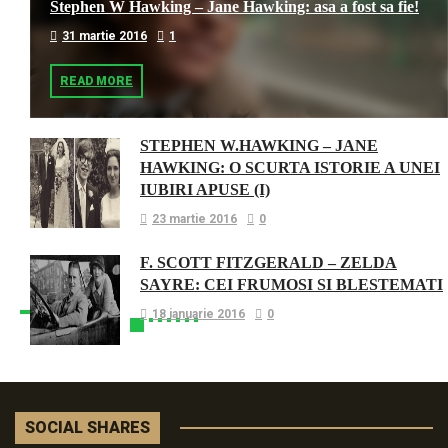
Stephen W Hawking – Jane Hawking: asa a fost sa fie!
31 martie 2016
1
READ MORE
STEPHEN W.HAWKING – JANE
HAWKING: O SCURTA ISTORIE A UNEI
IUBIRI APUSE (I)
23 martie 2016
0
F. SCOTT FITZGERALD – ZELDA
SAYRE: CEI FRUMOSI SI BLESTEMATI
18 ianuarie 2016
0
SOCIAL SHARES