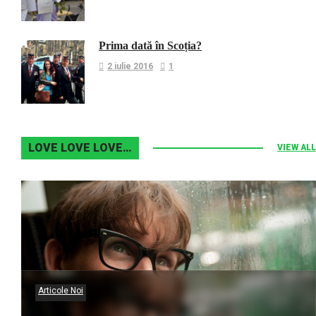
Prima dată în Scoția?
2 iulie 2016
1
LOVE LOVE LOVE…
VIEW ALL
Articole Noi