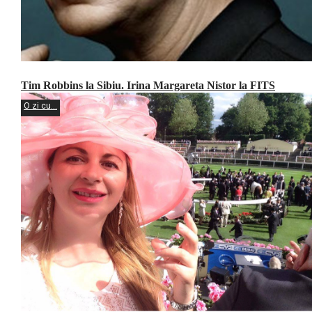
Tim Robbins la Sibiu. Irina Margareta Nistor la FITS
O zi cu...