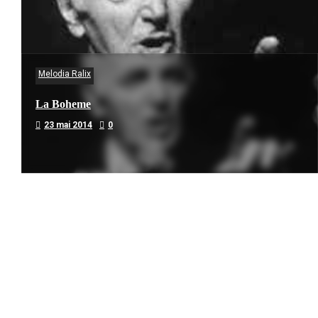
Melodia Ralix
La Boheme
23 mai 2014
0