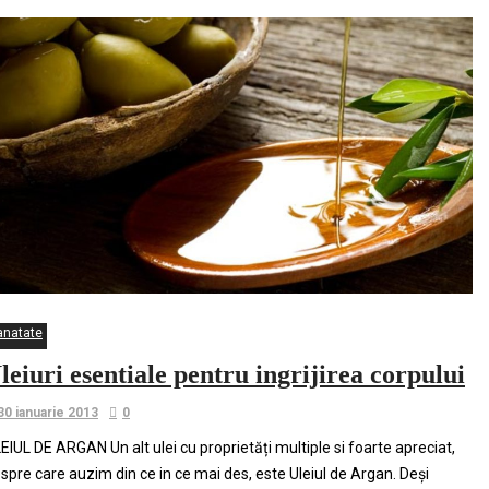
anatate
leiuri esentiale pentru ingrijirea corpului
30 ianuarie 2013
0
EIUL DE ARGAN Un alt ulei cu proprietăți multiple si foarte apreciat,
spre care auzim din ce in ce mai des, este Uleiul de Argan. Deși