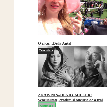
O zi cu…Delia Antal
Celebritate
ANAIS NIN–HENRY MILLER:
Senzualitate, erotism si bucuria de a trai
VIEW ALL