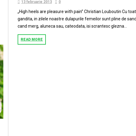
13 februarie 2013
0
„High heels are pleasure with pain” Christian Louboutin Cu toa
gandita, in zilele noastre dulapurile femeilor sunt pline de sand
cand merg, aluneca sau, cateodata, isi scrantesc glezna...
READ MORE