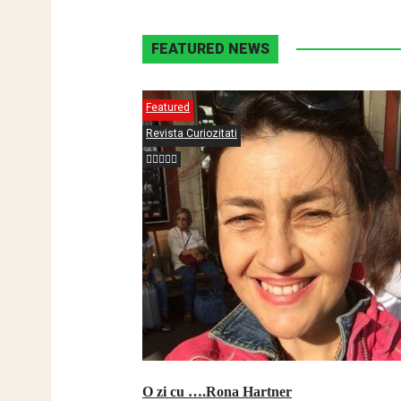
FEATURED NEWS
Featured
Revista Curiozitati
O zi cu ….Rona Hartner