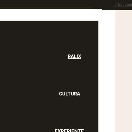
Account
RALIX
culine
RALIX
CULTURA
EXPERIENTE