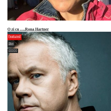
O zi cu ….Rona Hartner
Featured
Stiri