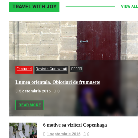
TRAVEL WITH JOY
VIEW ALL
Featured
Revista Curiozitati
Lumea orientala. Obiceiuri de frumusete
5 octombrie 2016
0
READ MORE
6 motive sa vizitezi Copenhaga
1 septembrie 2016
0