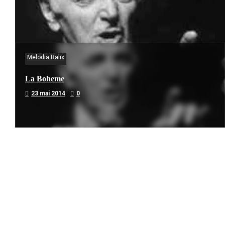
Melodia Ralix
La Boheme
23 mai 2014
0