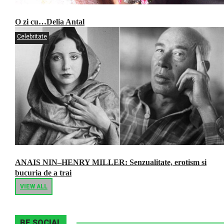
O zi cu…Delia Antal
Celebritate
ANAIS NIN–HENRY MILLER: Senzualitate, erotism si
bucuria de a trai
VIEW ALL
BE SOCIAL