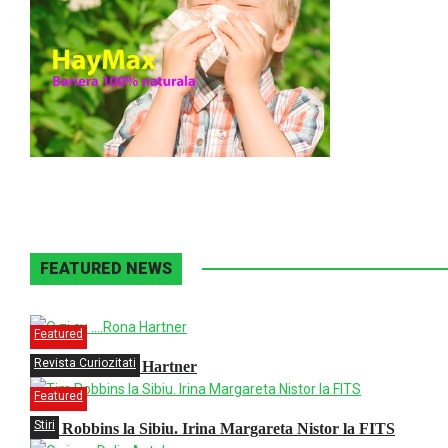
FEATURED NEWS
Featured
Revista Curiozitati
O zi cu ….Rona Hartner
Featured
Stiri
Tim Robbins la Sibiu. Irina Margareta Nistor la FITS