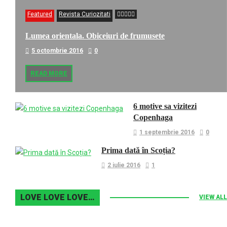
Featured
Revista Curiozitati
Lumea orientala. Obiceiuri de frumusete
5 octombrie 2016
0
READ MORE
6 motive sa vizitezi
Copenhaga
1 septembrie 2016
0
Prima dată în Scoția?
2 iulie 2016
1
LOVE LOVE LOVE…
VIEW ALL