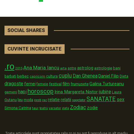
SOCIAL SHARES
CUVINTE INCRUCISATE
.ro
Ana Maria Iancu
astrolog
astrologie
astre
bani
arta
2015
cuplu
Dan Ghenea
Daniel Filip
Dieta
barbati
berbec
cultura
capricorn
dragoste
film
Galina Turtureanu
femei
festival
frumusete
femeie
horoscop
iubire
hapi
Irina Margareta Nistor
Laura
gemeni
SANATATE
sex
relatii
relatie
Gutanu
leu
moda
pesti
rac
sagetator
Zodiac
zodie
Simona Catrina
taur
varsator
teatru
viata
Toate articolele sunt proprietatea ralix.ro si nu pot fi reproduse in alt mediu,