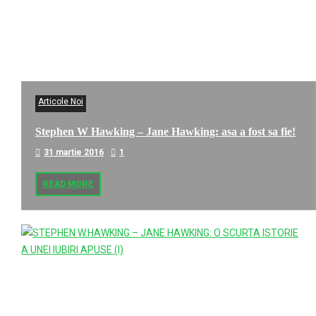
Articole Noi
Stephen W Hawking – Jane Hawking: asa a fost sa fie!
31 martie 2016
1
READ MORE