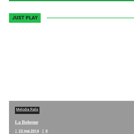
JUST PLAY
Melodia Ralix
La Boheme
23 mai 2014
0