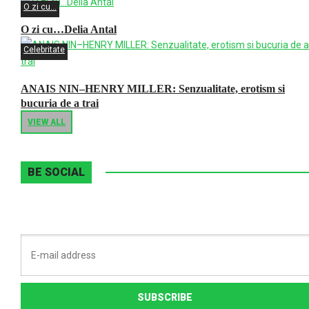
O zi cu...
O zi cu…Delia Antal
Celebritate
ANAIS NIN–HENRY MILLER: Senzualitate, erotism si
bucuria de a trai
VIEW ALL
BE SOCIAL