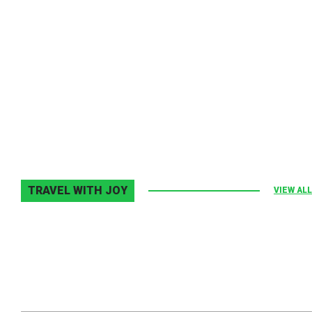
Melodia Ralix
Elton John–Home Again
2 noiembrie 2013
0
TRAVEL WITH JOY
VIEW ALL