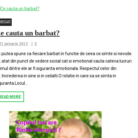
iercuri
e cauta un barbat?
21 ianuarie 2013
0
 putea spune ca fiecare barbat in functie de ceea ce simte si nevoile
i, atat din punct de vedere social cat si emotional cauta cateva lucruri.
imul dintre ele ar fi siguranta emotionala. Respectul celor din
r. Increderea in sine si in ceilalti.O relatie in care sa se simta in
guranta.Locul...
READ MORE