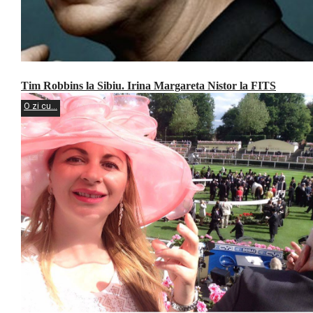
Tim Robbins la Sibiu. Irina Margareta Nistor la FITS
O zi cu...