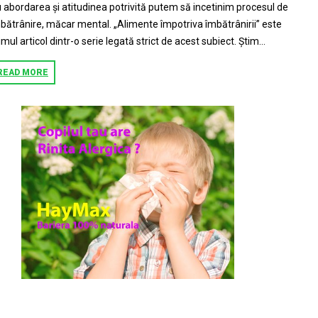
 abordarea şi atitudinea potrivită putem să incetinim procesul de
bătrânire, măcar mental. „Alimente împotriva îmbătrânirii” este
imul articol dintr-o serie legată strict de acest subiect. Ştim...
READ MORE