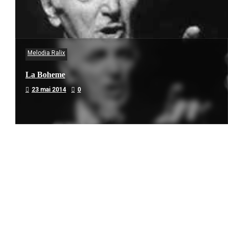
Melodia Ralix
La Boheme
23 mai 2014
0