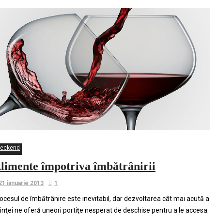
eekend
limente împotriva îmbătrânirii
21 ianuarie 2013
1
ocesul de îmbătrânire este inevitabil, dar dezvoltarea cât mai acută a
iinţei ne oferă uneori portiţe nesperat de deschise pentru a le accesa.