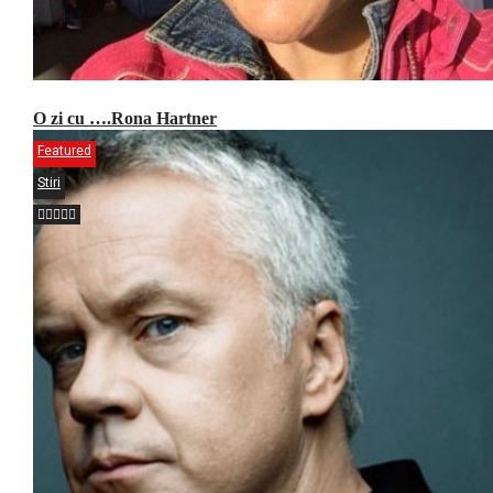
O zi cu ….Rona Hartner
Featured
Stiri