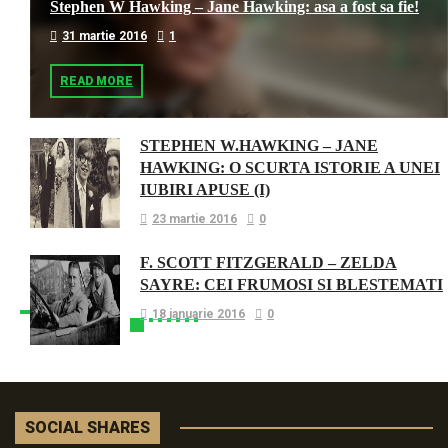
Stephen W Hawking – Jane Hawking: asa a fost sa fie!
31 martie 2016
1
READ MORE
STEPHEN W.HAWKING – JANE
HAWKING: O SCURTA ISTORIE A UNEI
IUBIRI APUSE (I)
23 martie 2016
0
F. SCOTT FITZGERALD – ZELDA
SAYRE: CEI FRUMOSI SI BLESTEMATI
18 ianuarie 2016
0
SOCIAL SHARES