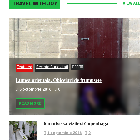
TRAVEL WITH JOY
VIEW ALL
Featured
Revista Curiozitati
Lumea orientala. Obiceiuri de frumusete
5 octombrie 2016
0
READ MORE
6 motive sa vizitezi Copenhaga
1 septembrie 2016
0