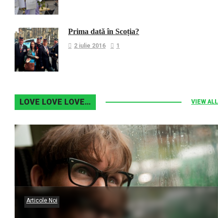
Prima dată în Scoția?
2 iulie 2016
1
LOVE LOVE LOVE…
VIEW ALL
Articole Noi