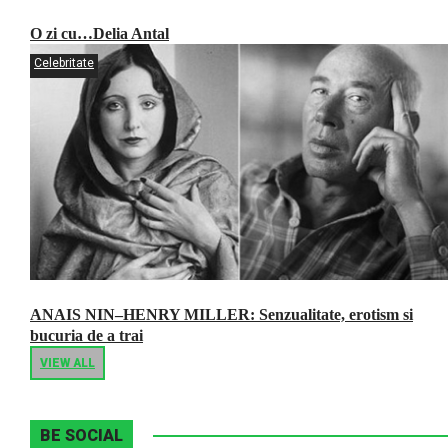
O zi cu…Delia Antal
Celebritate
ANAIS NIN–HENRY MILLER: Senzualitate, erotism si
bucuria de a trai
VIEW ALL
BE SOCIAL