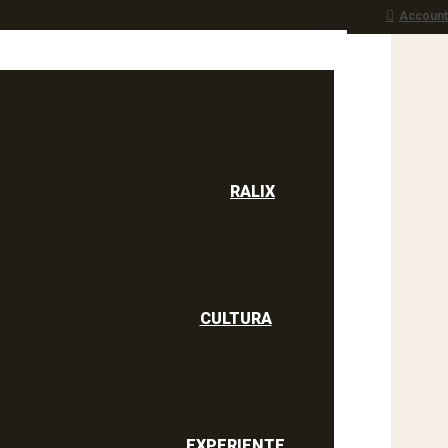
Account
RALIX
culine
RALIX
CULTURA
EXPERIENTE