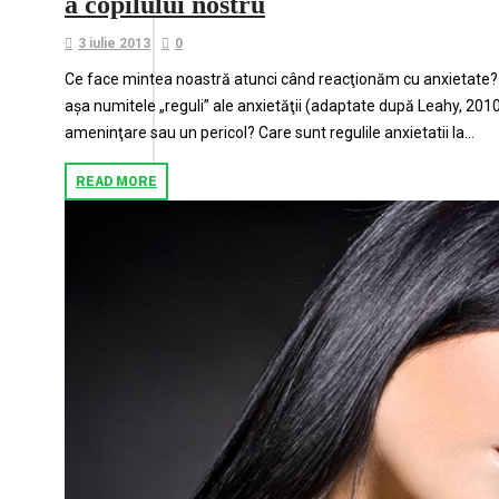
a copilului nostru
3 iulie 2013
0
Ce face mintea noastră atunci când reacţionăm cu anxietate?
aşa numitele „reguli” ale anxietăţii (adaptate după Leahy, 2010
ameninţare sau un pericol? Care sunt regulile anxietatii la...
READ MORE