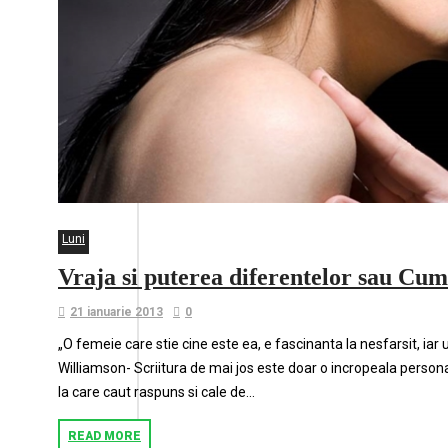
Luni
Vraja si puterea diferentelor sau Cum 
21 ianuarie 2013
0
„O femeie care stie cine este ea, e fascinanta la nesfarsit, iar
Williamson- Scriitura de mai jos este doar o incropeala personal
la care caut raspuns si cale de...
READ MORE