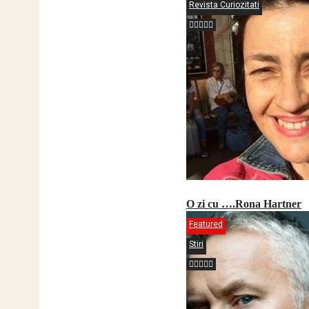
Revista Curiozitati
O zi cu ….Rona Hartner
Featured
Stiri