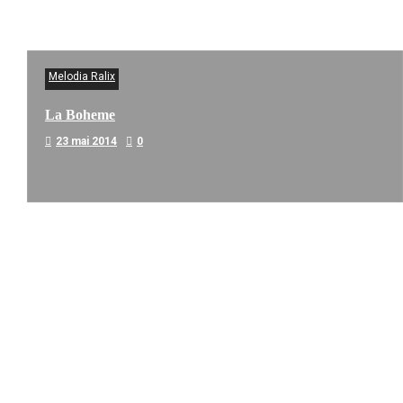
Melodia Ralix
La Boheme
23 mai 2014
0