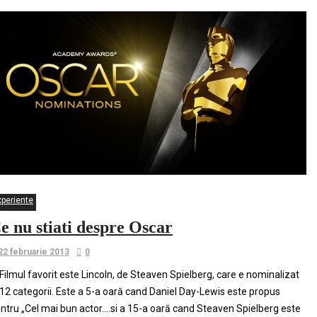
xperiente
e nu stiati despre Oscar
22 februarie 2013
0
 Filmul favorit este Lincoln, de Steaven Spielberg, care e nominalizat
 12 categorii. Este a 5-a oară cand Daniel Day-Lewis este propus
ntru „Cel mai bun actor….si a 15-a oară cand Steaven Spielberg este