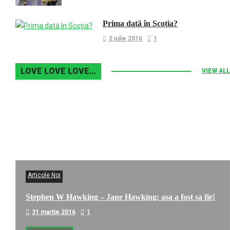
Prima dată în Scoția?
2 iulie 2016
1
LOVE LOVE LOVE…
VIEW ALL
Articole Noi
Stephen W Hawking – Jane Hawking: asa a fost sa fie!
31 martie 2016
1