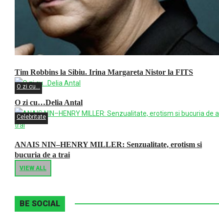
Tim Robbins la Sibiu. Irina Margareta Nistor la FITS
O zi cu...
O zi cu…Delia Antal
Celebritate
ANAIS NIN–HENRY MILLER: Senzualitate, erotism si
bucuria de a trai
VIEW ALL
BE SOCIAL