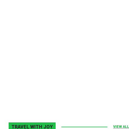
Melodia Ralix
Elton John–Home Again
2 noiembrie 2013
0
TRAVEL WITH JOY
VIEW ALL