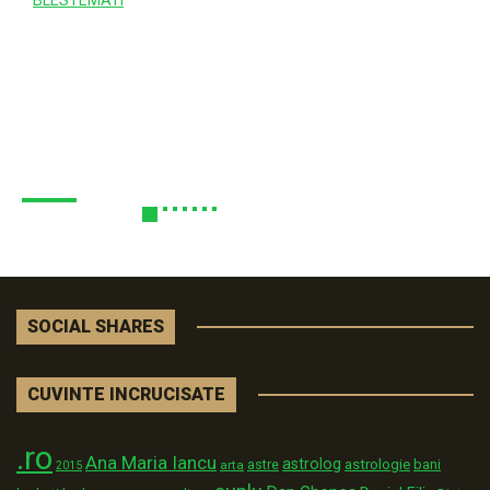
SOCIAL SHARES
CUVINTE INCRUCISATE
.ro
Ana Maria Iancu
astrolog
astrologie
astre
bani
arta
2015