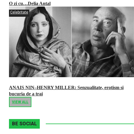
O zi cu…Delia Antal
Celebritate
ANAIS NIN–HENRY MILLER: Senzualitate, erotism si
bucuria de a trai
VIEW ALL
BE SOCIAL