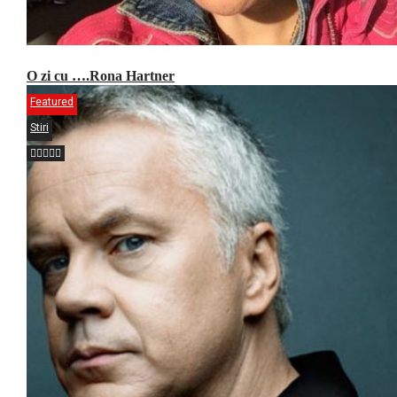
O zi cu ….Rona Hartner
Featured
Stiri