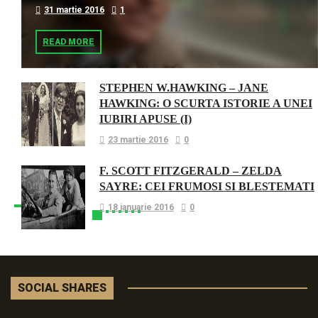
31 martie 2016
1
READ MORE
STEPHEN W.HAWKING – JANE
HAWKING: O SCURTA ISTORIE A UNEI
IUBIRI APUSE (I)
23 martie 2016
0
F. SCOTT FITZGERALD – ZELDA
SAYRE: CEI FRUMOSI SI BLESTEMATI
18 ianuarie 2016
0
SOCIAL SHARES