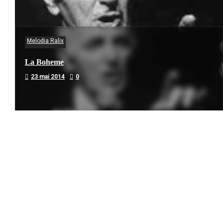
Melodia Ralix
La Boheme
23 mai 2014
0