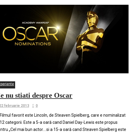
xperiente
e nu stiati despre Oscar
22 februarie 2013
0
 Filmul favorit este Lincoln, de Steaven Spielberg, care e nominalizat
 12 categorii. Este a 5-a oară cand Daniel Day-Lewis este propus
ntru „Cel mai bun actor….si a 15-a oară cand Steaven Spielberg este