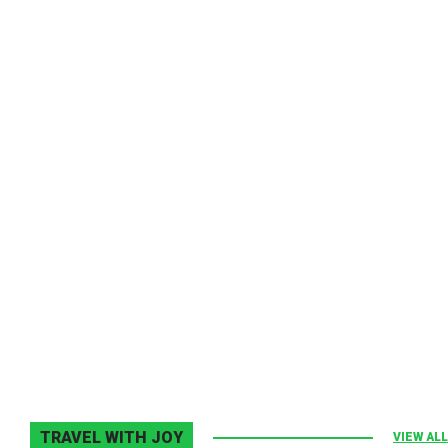
Melodia Ralix
Elton John–Home Again
2 noiembrie 2013
0
TRAVEL WITH JOY
VIEW ALL