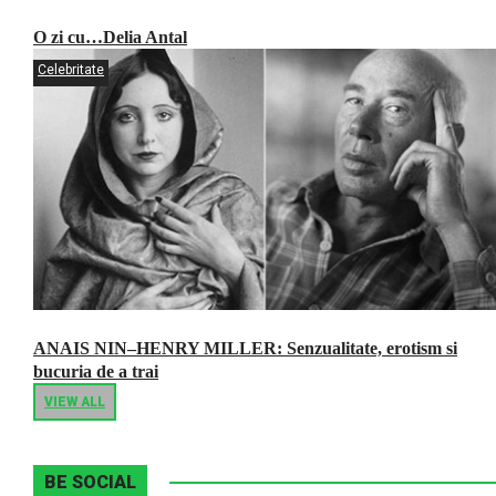
O zi cu…Delia Antal
Celebritate
ANAIS NIN–HENRY MILLER: Senzualitate, erotism si
bucuria de a trai
VIEW ALL
BE SOCIAL