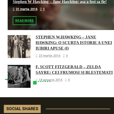
Stephen W Hawking – Jane Hawking: asa a fost sa fie!
31 martie 2016
1
READ MORE
STEPHEN W.HAWKING – JANE
HAWKING: O SCURTA ISTORIE A UNEI
IUBIRI APUSE (I)
23 martie 2016
0
F. SCOTT FITZGERALD – ZELDA
SAYRE: CEI FRUMOSI SI BLESTEMATI
18 ianuarie 2016
0
SOCIAL SHARES