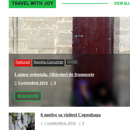
TRAVEL WITH JOY
VIEW ALL
Featured
Revista Curiozitati
Lumea orientala. Obiceiuri de frumusete
5 octombrie 2016
0
READ MORE
6 motive sa vizitezi Copenhaga
1 septembrie 2016
0