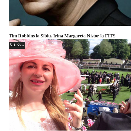
Tim Robbins la Sibiu. Irina Margareta Nistor la FITS
O zi cu...