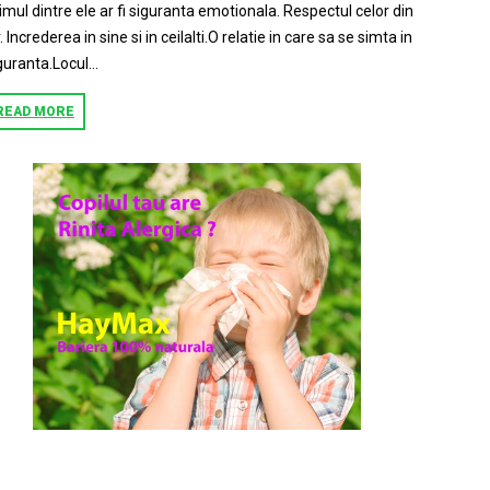
imul dintre ele ar fi siguranta emotionala. Respectul celor din
r. Increderea in sine si in ceilalti.O relatie in care sa se simta in
guranta.Locul...
READ MORE