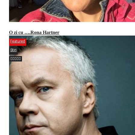
O zi cu ….Rona Hartner
Featured
Stiri