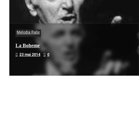
Melodia Ralix
La Boheme
23 mai 2014
0