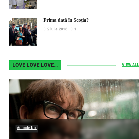
Prima dată în Scoția?
2 iulie 2016
1
LOVE LOVE LOVE…
VIEW ALL
Articole Noi