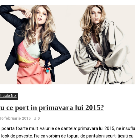
ticole Noi
u ce port in primavara lui 2015?
16 februarie 2015
0
 poarta foarte mult..valurile de dantela: primavara lui 2015, ne insufla
 look de poveste. Fie ca vorbim de topuri, de pantaloni scurti ticsiti cu