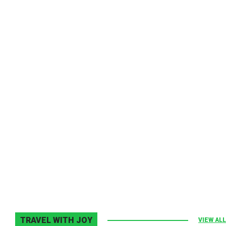
Melodia Ralix
Elton John–Home Again
2 noiembrie 2013
0
TRAVEL WITH JOY
VIEW ALL