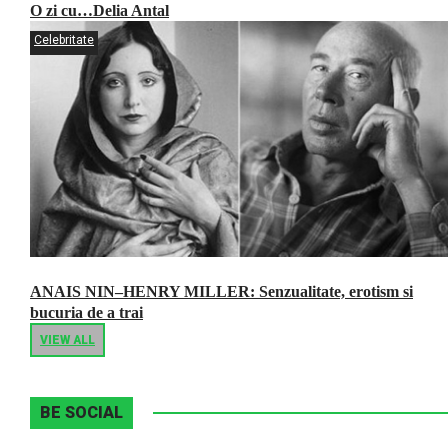
O zi cu…Delia Antal
Celebritate
ANAIS NIN–HENRY MILLER: Senzualitate, erotism si
bucuria de a trai
VIEW ALL
BE SOCIAL