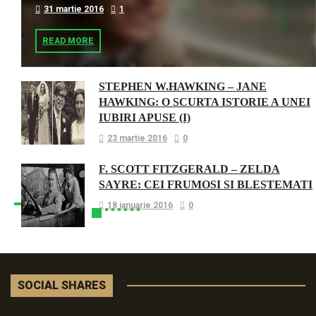
31 martie 2016
1
READ MORE
STEPHEN W.HAWKING – JANE
HAWKING: O SCURTA ISTORIE A UNEI
IUBIRI APUSE (I)
23 martie 2016
0
F. SCOTT FITZGERALD – ZELDA
SAYRE: CEI FRUMOSI SI BLESTEMATI
18 ianuarie 2016
0
SOCIAL SHARES