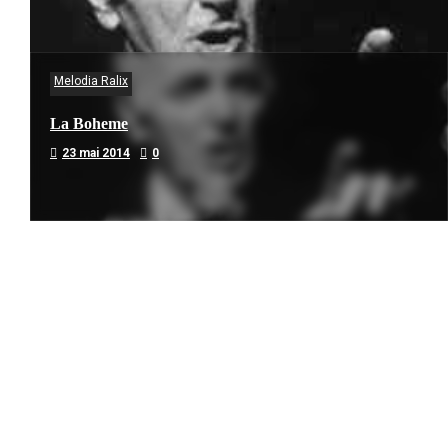
Melodia Ralix
La Boheme
23 mai 2014
0