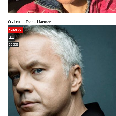
O zi cu ….Rona Hartner
Featured
Stiri