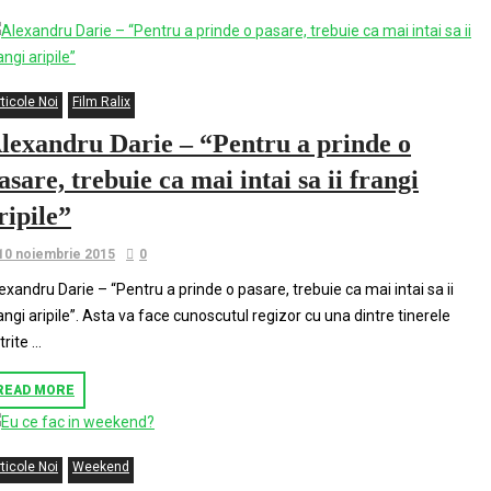
ticole Noi
Film Ralix
lexandru Darie – “Pentru a prinde o
asare, trebuie ca mai intai sa ii frangi
ripile”
10 noiembrie 2015
0
exandru Darie – “Pentru a prinde o pasare, trebuie ca mai intai sa ii
angi aripile”. Asta va face cunoscutul regizor cu una dintre tinerele
trite …
READ MORE
ticole Noi
Weekend