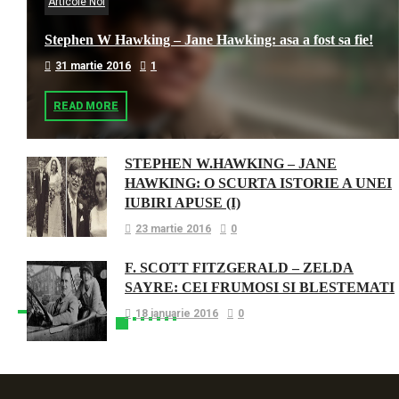
Articole Noi
Stephen W Hawking – Jane Hawking: asa a fost sa fie!
31 martie 2016
1
READ MORE
STEPHEN W.HAWKING – JANE
HAWKING: O SCURTA ISTORIE A UNEI
IUBIRI APUSE (I)
23 martie 2016
0
F. SCOTT FITZGERALD – ZELDA
SAYRE: CEI FRUMOSI SI BLESTEMATI
18 ianuarie 2016
0