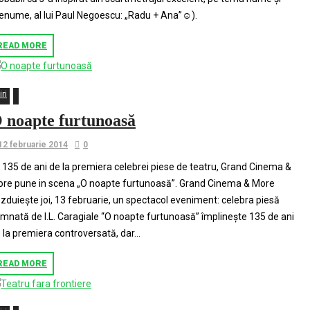
enume, al lui Paul Negoescu: „Radu + Ana”☺).
READ MORE
iri
 noapte furtunoasă
12 februarie 2014
0
 135 de ani de la premiera celebrei piese de teatru, Grand Cinema &
re pune in scena „O noapte furtunoasă”. Grand Cinema & More
zduieşte joi, 13 februarie, un spectacol eveniment: celebra piesă
mnată de I.L. Caragiale “O noapte furtunoasă” împlineşte 135 de ani
 la premiera controversată, dar...
READ MORE