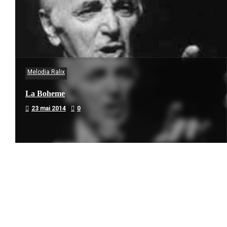
Melodia Ralix
La Boheme
23 mai 2014
0