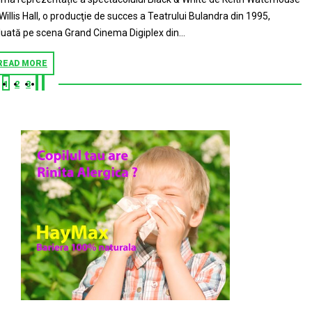
 Willis Hall, o producţie de succes a Teatrului Bulandra din 1995,
luată pe scena Grand Cinema Digiplex din...
READ MORE
1
2
3