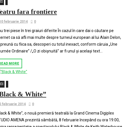
iri
eatru fara frontiere
10 februarie 2014
0
u trei piese în trei graiuri diferite În cazul în care dai o căutare pe
ternet ca să afli mai multe despre turneul european al lui Alain Delon,
preună cu fiica sa, descoperi cu totul inexact, conform căruia „Une
urnée Ordinaire” /„O zi obișnuită” ar fi unul și același text...
READ MORE
uni
Black & White”
5 februarie 2014
0
lack & White”, o nouă premieră teatrală la Grand Cinema Digiplex
UDIO AMENA prezintă sâmbătă, 8 februarie începând cu ora 19:00,
ima reprezentație a spectacolului Black & White de Keith Waterhouse