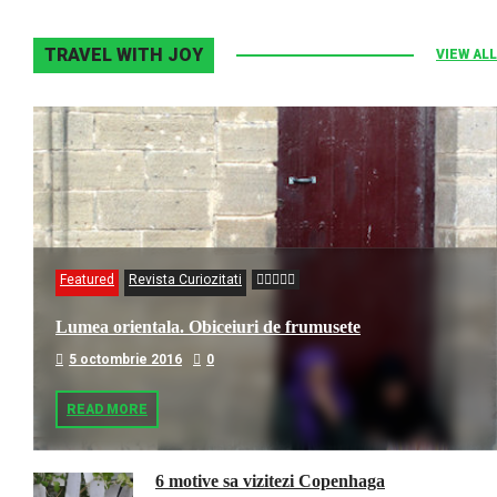
TRAVEL WITH JOY
VIEW ALL
Featured
Revista Curiozitati
Lumea orientala. Obiceiuri de frumusete
5 octombrie 2016
0
READ MORE
6 motive sa vizitezi Copenhaga