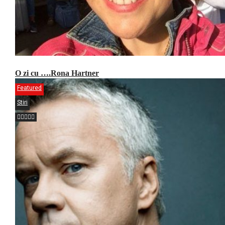
O zi cu ….Rona Hartner
Featured
Stiri