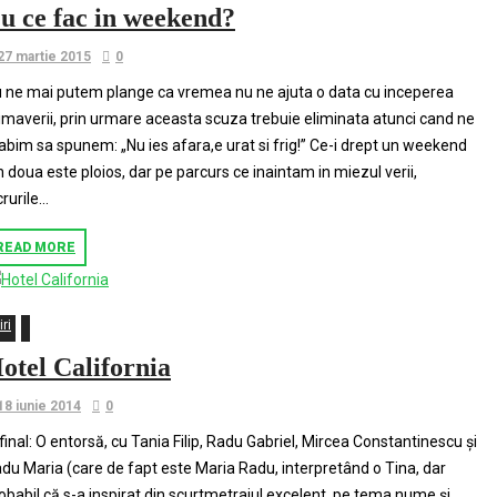
u ce fac in weekend?
27 martie 2015
0
 ne mai putem plange ca vremea nu ne ajuta o data cu inceperea
imaverii, prin urmare aceasta scuza trebuie eliminata atunci cand ne
abim sa spunem: „Nu ies afara,e urat si frig!” Ce-i drept un weekend
n doua este ploios, dar pe parcurs ce inaintam in miezul verii,
rurile...
READ MORE
iri
otel California
18 iunie 2014
0
 final: O entorsă, cu Tania Filip, Radu Gabriel, Mircea Constantinescu și
du Maria (care de fapt este Maria Radu, interpretând o Tina, dar
obabil că s-a inspirat din scurtmetrajul excelent, pe tema nume și