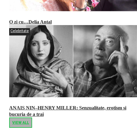
O zi cu…Delia Antal
Celebritate
ANAIS NIN–HENRY MILLER: Senzualitate, erotism si
bucuria de a trai
VIEW ALL