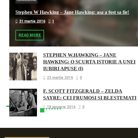
Stephen W Hawking – Jane Hawking: asa a fost sa fie!
31 martie 2016
1
READ MORE
STEPHEN W.HAWKING – JANE
HAWKING: O SCURTA ISTORIE A UNEI
IUBIRI APUSE (I)
23 martie 2016
0
F. SCOTT FITZGERALD – ZELDA
SAYRE: CEI FRUMOSI SI BLESTEMATI
18 ianuarie 2016
0