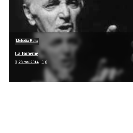
Melodia Ralix
La Boheme
23 mai 2014
0