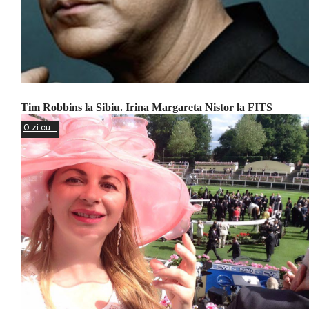
Tim Robbins la Sibiu. Irina Margareta Nistor la FITS
O zi cu...