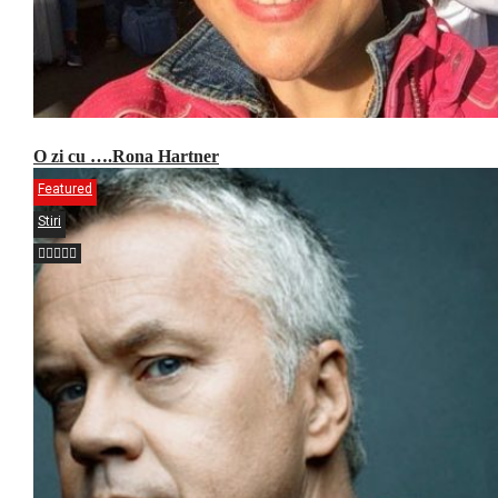
O zi cu ….Rona Hartner
Featured
Stiri