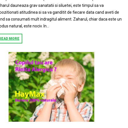
harul dauneaza grav sanatatii si siluetei, este timpul sa va
pozitionati atitudinea si sa va ganditit de fiecare data cand aveti de
nd sa consumati mult indragitul aliment. Zaharul, chiar daca este un
odus natural, este nociv. In...
READ MORE