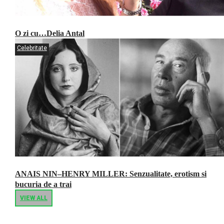
O zi cu…Delia Antal
Celebritate
ANAIS NIN–HENRY MILLER: Senzualitate, erotism si
bucuria de a trai
VIEW ALL