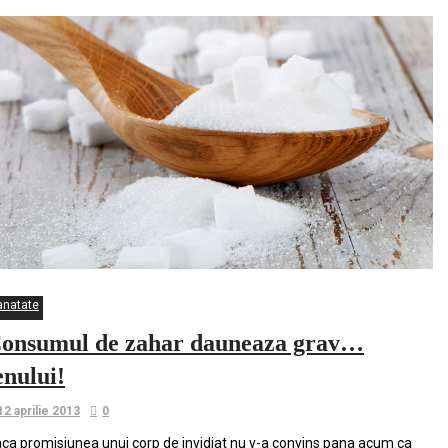
anatate
onsumul de zahar dauneaza grav…
enului!
12 aprilie 2013
0
ca promisiunea unui corp de invidiat nu v-a convins pana acum ca