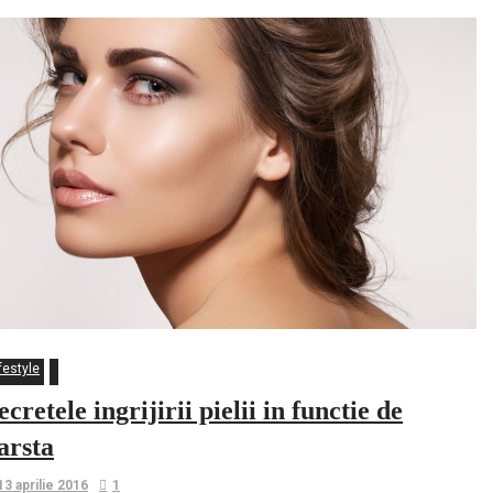
festyle
ecretele ingrijirii pielii in functie de
arsta
13 aprilie 2016
1