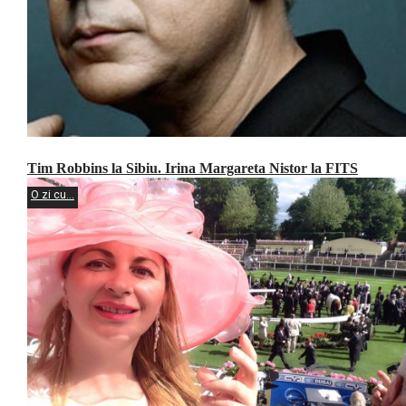
Tim Robbins la Sibiu. Irina Margareta Nistor la FITS
O zi cu...