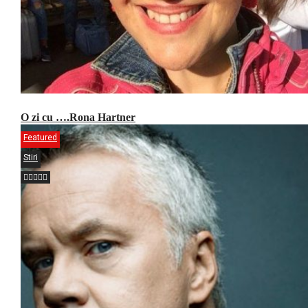
O zi cu ….Rona Hartner
Featured
Stiri