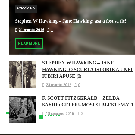
Articole Noi
Stephen W Hawking – Jane Hawking: asa a fost sa fie!
31 martie 2016
1
READ MORE
STEPHEN W.HAWKING – JANE
HAWKING: O SCURTA ISTORIE A UNEI
IUBIRI APUSE (I)
23 martie 2016
0
F. SCOTT FITZGERALD – ZELDA
SAYRE: CEI FRUMOSI SI BLESTEMATI
18 ianuarie 2016
0