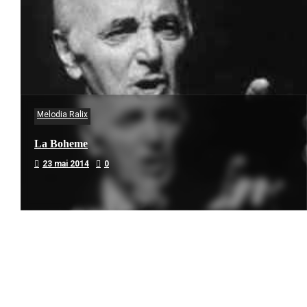
Melodia Ralix
La Boheme
23 mai 2014
0