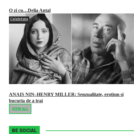
O zi cu…Delia Antal
Celebritate
ANAIS NIN–HENRY MILLER: Senzualitate, erotism si
bucuria de a trai
VIEW ALL
BE SOCIAL