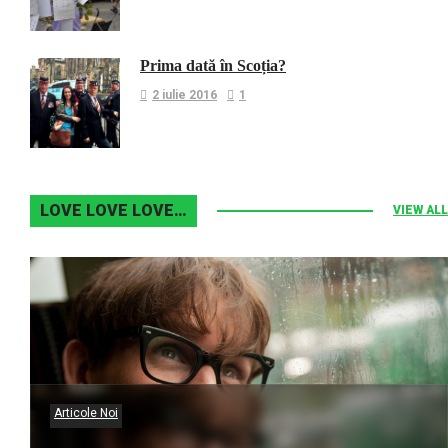
Prima dată în Scoția?
2 iulie 2016
1
LOVE LOVE LOVE…
VIEW ALL
Articole Noi