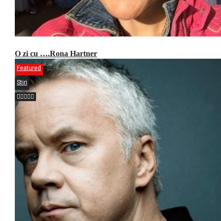
O zi cu ….Rona Hartner
Featured
Stiri