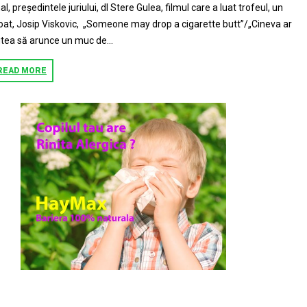
nal, președintele juriului, dl Stere Gulea, filmul care a luat trofeul, un
oat, Josip Viskovic, „Someone may drop a cigarette butt”/„Cineva ar
tea să arunce un muc de...
READ MORE