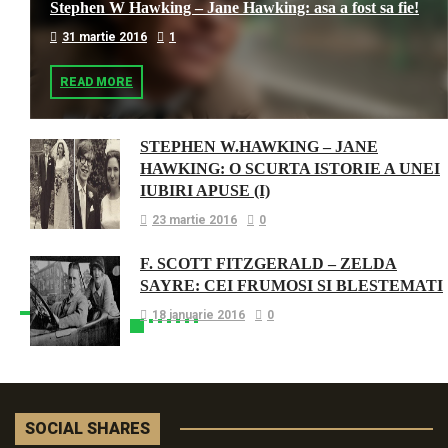
Stephen W Hawking – Jane Hawking: asa a fost sa fie!
31 martie 2016
1
READ MORE
STEPHEN W.HAWKING – JANE
HAWKING: O SCURTA ISTORIE A UNEI
IUBIRI APUSE (I)
23 martie 2016
0
F. SCOTT FITZGERALD – ZELDA
SAYRE: CEI FRUMOSI SI BLESTEMATI
18 ianuarie 2016
0
SOCIAL SHARES