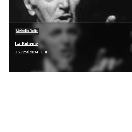
Melodia Ralix
La Boheme
23 mai 2014
0