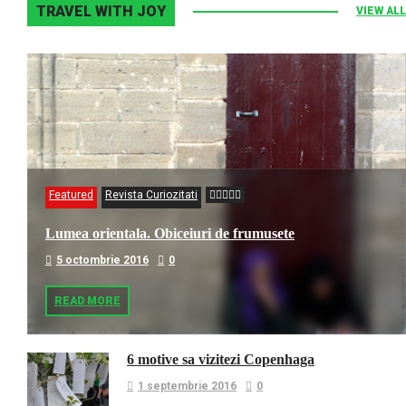
TRAVEL WITH JOY
VIEW ALL
Featured
Revista Curiozitati
Lumea orientala. Obiceiuri de frumusete
5 octombrie 2016
0
READ MORE
6 motive sa vizitezi Copenhaga
1 septembrie 2016
0