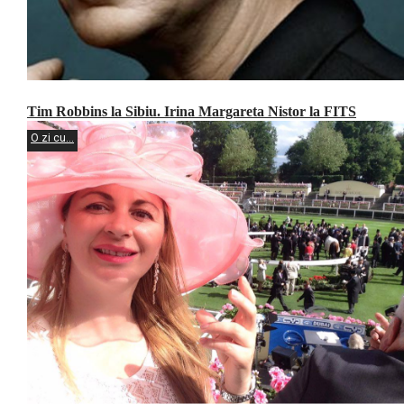
Tim Robbins la Sibiu. Irina Margareta Nistor la FITS
O zi cu...