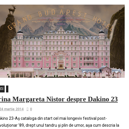
uni
rina Margareta Nistor despre Dakino 23
24 martie 2014
0
kino 23-Aș cataloga din start cel mai longeviv festival post-
voluționar ’89, drept unul tandru și plin de umor, așa cum descria la