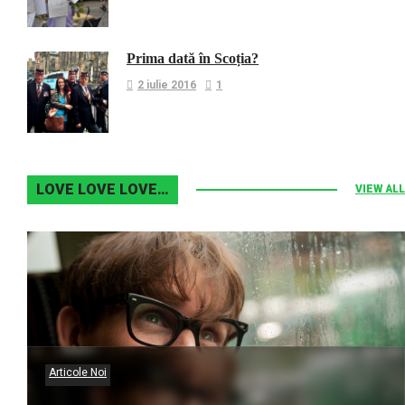
Prima dată în Scoția?
2 iulie 2016
1
LOVE LOVE LOVE…
VIEW ALL
Articole Noi