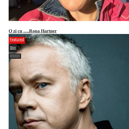
O zi cu ….Rona Hartner
Featured
Stiri