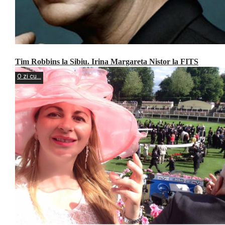
Tim Robbins la Sibiu. Irina Margareta Nistor la FITS
O zi cu...