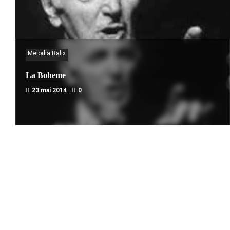
Melodia Ralix
La Boheme
23 mai 2014
0