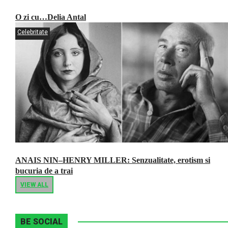
O zi cu…Delia Antal
Celebritate
ANAIS NIN–HENRY MILLER: Senzualitate, erotism si
bucuria de a trai
VIEW ALL
BE SOCIAL