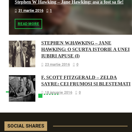
Stephen W Hawking – Jane Hawking: asa a fost sa fie!
31 martie 2016
1
READ MORE
STEPHEN W.HAWKING – JANE
HAWKING: O SCURTA ISTORIE A UNEI
IUBIRI APUSE (I)
23 martie 2016
0
F. SCOTT FITZGERALD – ZELDA
SAYRE: CEI FRUMOSI SI BLESTEMATI
18 ianuarie 2016
0
SOCIAL SHARES