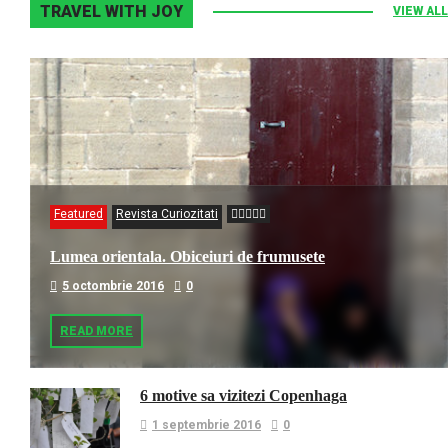
TRAVEL WITH JOY
VIEW ALL
Featured
Revista Curiozitati
Lumea orientala. Obiceiuri de frumusete
5 octombrie 2016
0
READ MORE
6 motive sa vizitezi Copenhaga
1 septembrie 2016
0