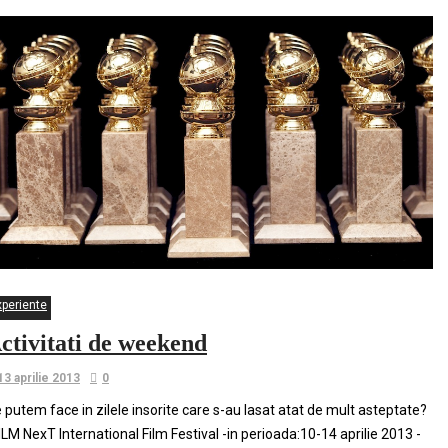
xperiente
ctivitati de weekend
13 aprilie 2013
0
 putem face in zilele insorite care s-au lasat atat de mult asteptate?
FILM NexT International Film Festival -in perioada:10-14 aprilie 2013 -