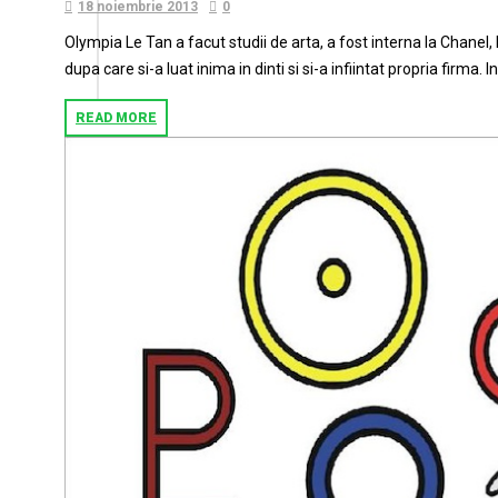
18 noiembrie 2013
0
Olympia Le Tan a facut studii de arta, a fost interna la Chanel, 
dupa care si-a luat inima in dinti si si-a infiintat propria firma. I
READ MORE