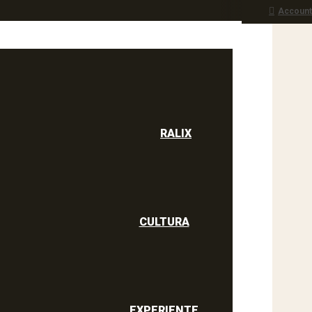
Account
RALIX
culine
RALIX
CULTURA
EXPERIENTE