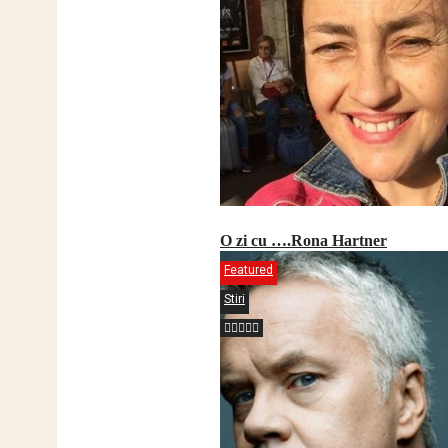
O zi cu ….Rona Hartner
Featured
Stiri