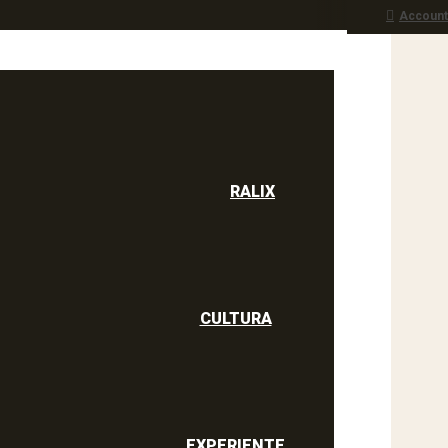
Account
RALIX
culine
RALIX
CULTURA
EXPERIENTE