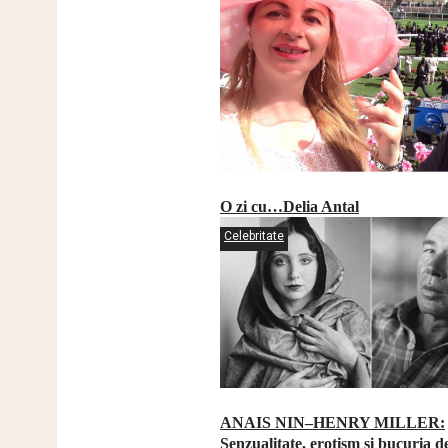
O zi cu…Delia Antal
Celebritate
ANAIS NIN–HENRY MILLER:
Senzualitate, erotism si bucuria de