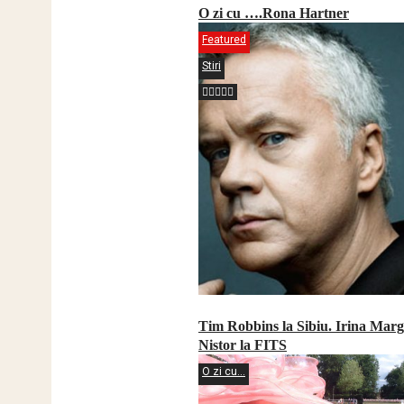
O zi cu ….Rona Hartner
Featured
Stiri
Tim Robbins la Sibiu. Irina Marg
Nistor la FITS
O zi cu...