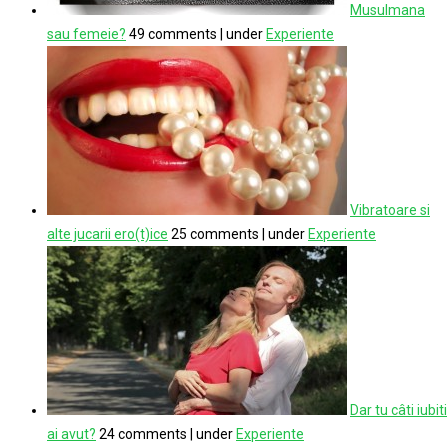
Musulmana
sau femeie?
49 comments
|
under
Experiente
Vibratoare si
alte jucarii ero(t)ice
25 comments
|
under
Experiente
Dar tu câti iubiti
ai avut?
24 comments
|
under
Experiente