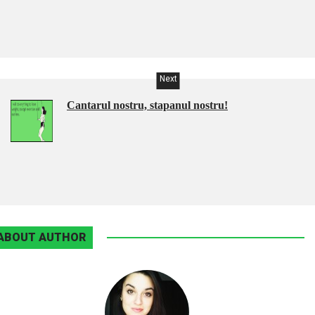
Next
Cantarul nostru, stapanul nostru!
ABOUT AUTHOR