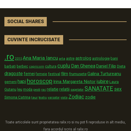
SOCIAL SHARES
CUVINTE INCRUCISATE
.ro
Ana Maria Iancu
astrolog
astrologie
astre
bani
arta
2015
cuplu
Dan Ghenea
Daniel Filip
Dieta
barbati
berbec
cultura
capricorn
dragoste
film
Galina Turtureanu
femei
festival
frumusete
femeie
horoscop
iubire
hapi
Irina Margareta Nistor
Laura
gemeni
SANATATE
sex
relatii
relatie
Gutanu
leu
moda
pesti
rac
sagetator
Zodiac
zodie
Simona Catrina
taur
varsator
teatru
viata
Toate articolele sunt proprietatea ralix.ro si nu pot fi reproduse in alt mediu,
fara acordul scris al ralix.ro