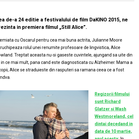
a de-a 24 editie a festivalului de film DaKINO 2015, ne
ezinta in premiera filmul „Still Alice”.
emiata cu Oscarul pentru cea mai buna actrita, Julianne Moore
truchipeaza rolul unei renumite profesoare de lingvistica, Alice
wland. Treptat aceasta nu-si gaseste cuvintele, ajungand sa uite din
 in ce mai mult, pana cand este diagnosticata cu Alzheimer. Mama a
copii, Alice se straduieste din rasputeri sa ramana ceea ce a fost
ndva.
Regizorii filmului
sunt Richard
Glatzer și Wash
Westmoreland, cel
dintai decedand in
data de 10 martie,
anul acesta:
In