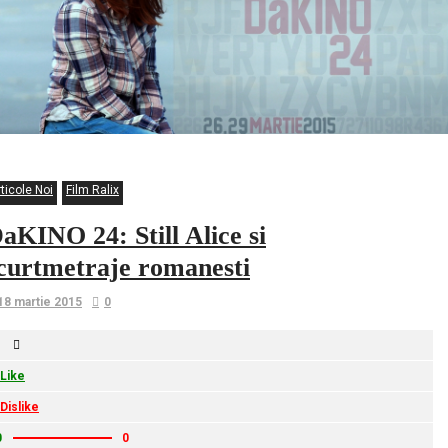
ticole Noi
Film Ralix
aKINO 24: Still Alice si
curtmetraje romanesti
18 martie 2015
0
Like
Dislike
0
0