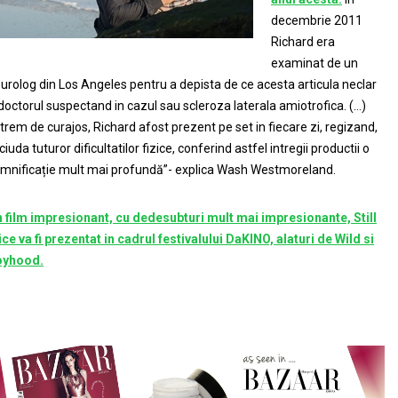
decembrie 2011
Richard era
examinat de un
urolog din Los Angeles pentru a depista de ce acesta articula neclar
doctorul suspectand in cazul sau scleroza laterala amiotrofica. (…)
trem de curajos, Richard afost prezent pe set in fiecare zi, regizand,
 ciuda tuturor dificultatilor fizice, conferind astfel intregii productii o
mnificație mult mai profundă”- explica Wash Westmoreland.
 film impresionant, cu dedesubturi mult mai impresionante, Still
ice va fi prezentat in cadrul festivalului DaKINO, alaturi de Wild si
oyhood.