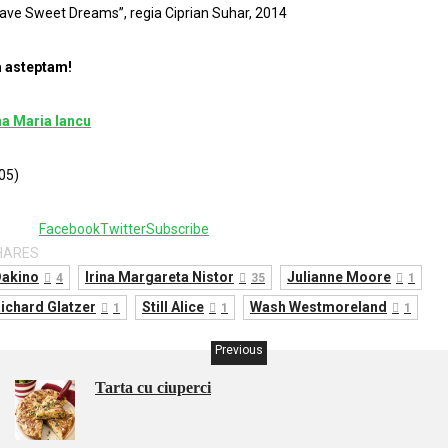
ave Sweet Dreams”, regia Ciprian Suhar, 2014
 asteptam!
a Maria Iancu
05)
Facebook
Twitter
Subscribe
HARES
akino
Irina Margareta Nistor
Julianne Moore
4
35
1
ichard Glatzer
Still Alice
Wash Westmoreland
1
1
1
Previous
Tarta cu ciuperci