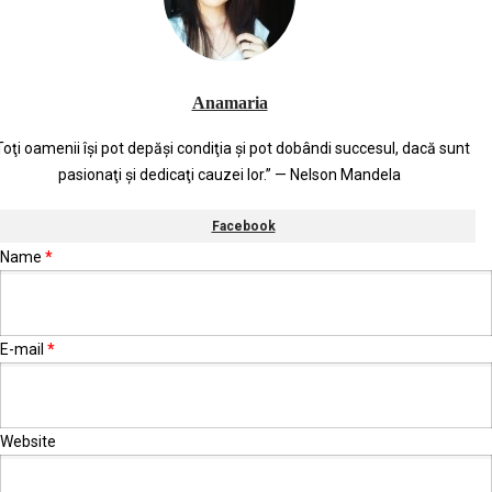
Anamaria
Toţi oamenii îşi pot depăşi condiţia şi pot dobândi succesul, dacă sunt
pasionaţi şi dedicaţi cauzei lor.” — Nelson Mandela
Facebook
Name
*
E-mail
*
Website