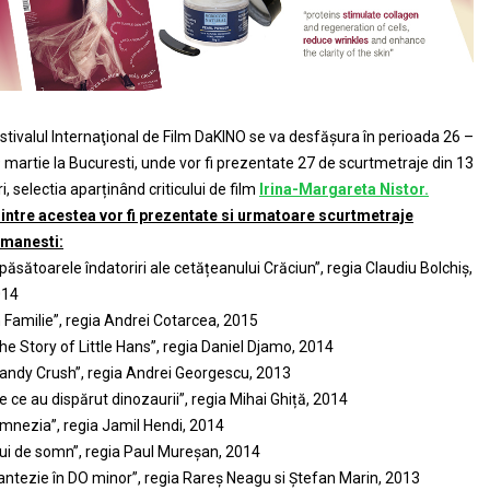
stivalul Internaţional de Film DaKINO se va desfășura în perioada 26 –
 martie la Bucuresti, unde vor fi prezentate 27 de scurtmetraje din 13
ri, selectia aparținând criticului de film
Irina-Margareta Nistor.
intre acestea vor fi prezentate si urmatoare scurtmetraje
manesti:
păsătoarele îndatoriri ale cetățeanului Crăciun”, regia Claudiu Bolchiș,
014
n Familie”, regia Andrei Cotarcea, 2015
he Story of Little Hans”, regia Daniel Djamo, 2014
andy Crush”, regia Andrei Georgescu, 2013
e ce au dispărut dinozaurii”, regia Mihai Ghiță, 2014
mnezia”, regia Jamil Hendi, 2014
ui de somn”, regia Paul Mureșan, 2014
antezie în DO minor”, regia Rareș Neagu si Ștefan Marin, 2013