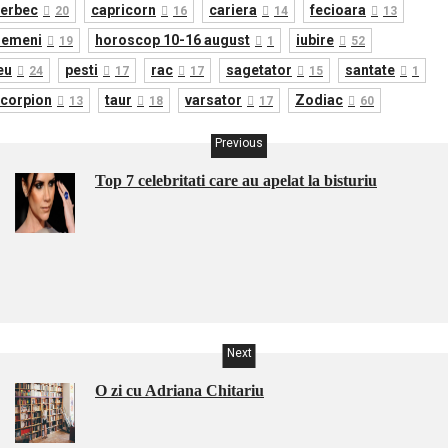
erbec
capricorn
cariera
fecioara
20
16
14
13
gemeni
horoscop 10-16 august
iubire
19
1
52
eu
pesti
rac
sagetator
santate
24
17
17
15
1
corpion
taur
varsator
Zodiac
13
18
17
60
Previous
Top 7 celebritati care au apelat la bisturiu
Next
O zi cu Adriana Chitariu