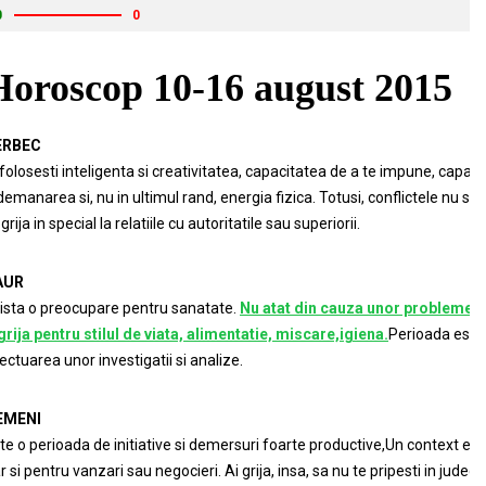
0
0
Horoscop 10-16 august 2015
ERBEC
i folosesti inteligenta si creativitatea, capacitatea de a te impune, capa
demanarea si, nu in ultimul rand, energia fizica. Totusi, conflictele nu su
 grija in special la relatiile cu autoritatile sau superiorii.
AUR
ista o preocupare pentru sanatate.
Nu atat din cauza unor probleme a
grija pentru stilul de viata, alimentatie, miscare,igiena.
Perioada este
ectuarea unor investigatii si analize.
EMENI
te o perioada de initiative si demersuri foarte productive,Un context ex
r si pentru vanzari sau negocieri. Ai grija, insa, sa nu te pripesti in judecati