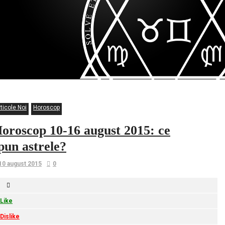
ticole Noi
Horoscop
oroscop 10-16 august 2015: ce
pun astrele?
10 august 2015
0
Like
Dislike