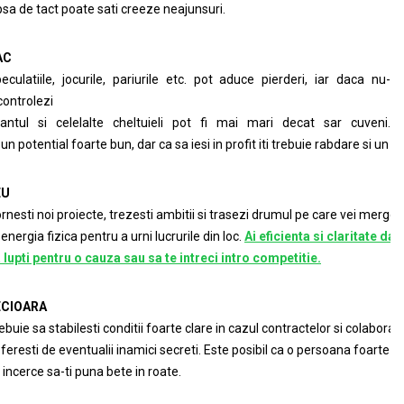
psa de tact poate sa­ti creeze neajunsuri.
AC
eculatiile, jocurile, pariurile etc. pot aduce pierderi, iar daca nu­-
 controlezi
antul si celelalte cheltuieli pot fi mai mari decat s­ar cuveni.
 un potential foarte bun, dar ca sa iesi in profit iti trebuie rabdare si un 
EU
rnesti noi proiecte, trezesti ambitii si trasezi drumul pe care vei merge
 energia fizica pentru a urni lucrurile din loc.
Ai eficienta si claritate da
 lupti pentru o cauza sau sa te intreci intr­o competitie.
ECIOARA
ebuie sa stabilesti conditii foarte clare in cazul contractelor si colaboraril
 feresti de eventualii inamici secreti. Este posibil ca o persoana foarte i
 incerce sa-­ti puna bete in roate.