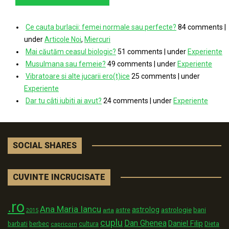
Ce cauta burlacii: femei normale sau perfecte?
84 comments
|
under
Articole Noi
,
Miercuri
Mai căutăm ceasul biologic?
51 comments
|
under
Experiente
Musulmana sau femeie?
49 comments
|
under
Experiente
Vibratoare si alte jucarii ero(t)ice
25 comments
|
under
Experiente
Dar tu câti iubiti ai avut?
24 comments
|
under
Experiente
SOCIAL SHARES
CUVINTE INCRUCISATE
.ro
Ana Maria Iancu
astrolog
astrologie
astre
bani
arta
2015
cuplu
Dan Ghenea
Daniel Filip
Dieta
barbati
berbec
cultura
capricorn