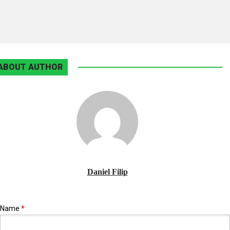
ABOUT AUTHOR
Daniel Filip
Name
*