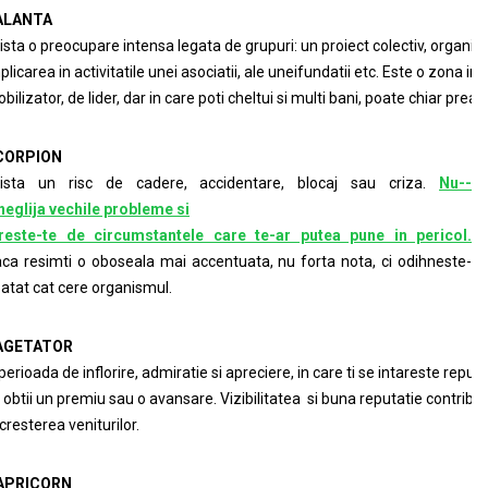
ALANTA
ista o preocupare intensa legata de grupuri: un proiect colectiv, organi
plicarea in activitatile unei asociatii, ale uneifundatii etc. Este o zona in c
bilizator, de lider, dar in care poti cheltui si multi bani, poate chiar prea 
CORPION
ista un risc de cadere, accidentare, blocaj sau criza.
Nu-­
 neglija vechile probleme si
reste-te de circumstantele care te­-ar putea pune in pericol.
ca resimti o oboseala mai accentuata, nu forta nota, ci odihneste­
 atat cat cere organismul.
AGETATOR
perioada de inflorire, admiratie si apreciere, in care ti se intareste reputat
 obtii un premiu sau o avansare. Vizibilitatea si buna reputatie contribui
 cresterea veniturilor.
APRICORN