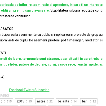
perioada de inflorire, admiratie si apreciere, in care ti se intareste r
 obtii un premiu sau o avansare.
Vizibilitatea si buna reputatie contrib
 cresterea veniturilor.
ARSATOR
rticiparea la evenimente cu public si implicarea in proiecte de grup au o
upra vietii de cuplu. De asemeni, prietenii pot fi mesageri, mediatori sau c
ESTI
 mult de lucru, termenele sunt stranse, apar situatii in care trebuie 
irit de lider, putere de decizie, curaj, sange rece, reactii rapide, apti
94)
2
Facebook
Twitter
Subscribe
HARES
ro
2015
astre
balanta
bani
515
15
22
14
22