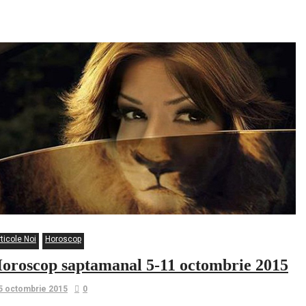
personala
ticole Noi
Horoscop
oroscop saptamanal 5-11 octombrie 2015
5 octombrie 2015
0