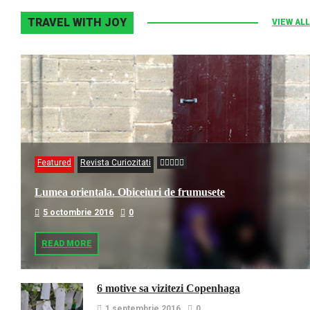
TRAVEL WITH JOY
VIEW ALL
Featured
Revista Curiozitati
Lumea orientala. Obiceiuri de frumusete
5 octombrie 2016
0
READ MORE
6 motive sa vizitezi Copenhaga
1 septembrie 2016
0