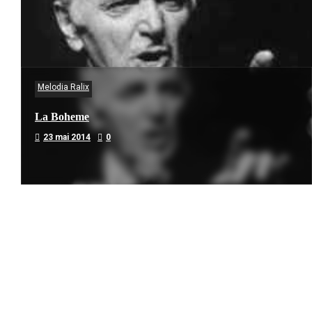
Melodia Ralix
La Boheme
23 mai 2014
0