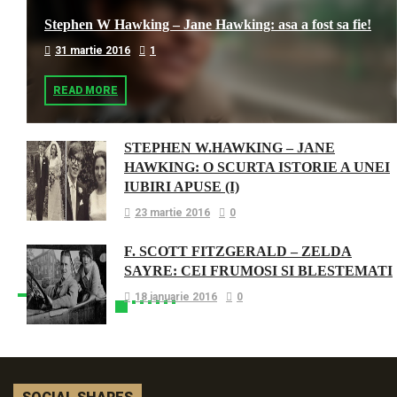
Stephen W Hawking – Jane Hawking: asa a fost sa fie!
31 martie 2016
1
READ MORE
STEPHEN W.HAWKING – JANE
HAWKING: O SCURTA ISTORIE A UNEI
IUBIRI APUSE (I)
23 martie 2016
0
F. SCOTT FITZGERALD – ZELDA
SAYRE: CEI FRUMOSI SI BLESTEMATI
18 ianuarie 2016
0