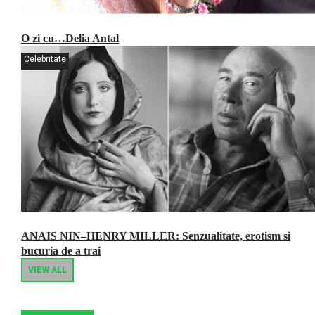
O zi cu…Delia Antal
Celebritate
ANAIS NIN–HENRY MILLER: Senzualitate, erotism si
bucuria de a trai
VIEW ALL