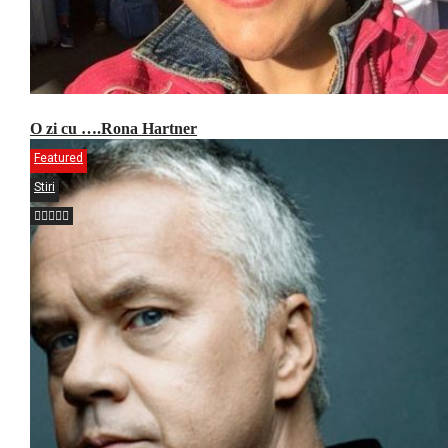
O zi cu ….Rona Hartner
Featured
Stiri