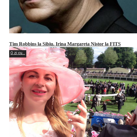
Tim Robbins la Sibiu. Irina Margareta Nistor la FITS
O zi cu...