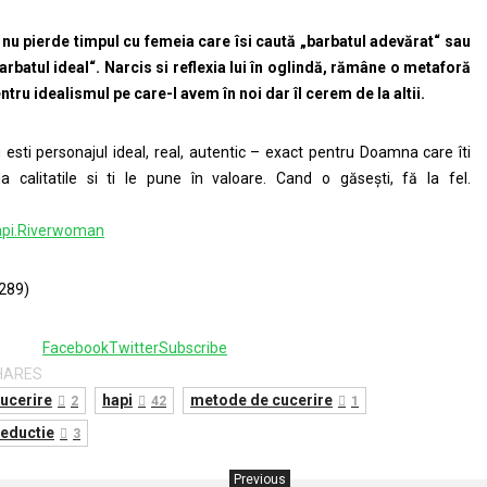
 nu pierde timpul cu femeia care îsi caută „barbatul adevărat“ sau
arbatul ideal“. Narcis si reflexia lui în oglindă, rămâne o metaforă
ntru idealismul pe care-l avem în noi dar îl cerem de la altii.
 esti personajul ideal, real, autentic – exact pentru Doamna care îti
la calitatile si ti le pune în valoare. Cand o găsești, fă la fel.
pi.Riverwoman
289)
0
Facebook
Twitter
Subscribe
HARES
ucerire
hapi
metode de cucerire
2
42
1
eductie
3
Previous