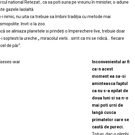
rcul national Retezat , ca sa poti suna pe vreunu în minister, s-adune
ste gazele laolaltă.
-i nimic, nu uita ca trebuie sa îmbini tradiția cu metode mai
smopolite. Invit-o la zoo.
că se aliniaza planetele si prindeți o împerechere live, trebuie doar
-i soptesti la ureche „ miracolul vietii… simt ca mi se ridică… fiecare
ricel de păr“.
Inconvenientul ar fi
ca-n acest
moment ea sa-si
aminteasca faptul
ca nu s-a epilat de
doua luni si sa n-o
mai poti urni de
langă cusca
primatelor care se
caută de pureci.
Totusi, dac-o plimbi