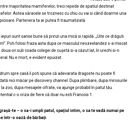
intre majoritatea mamiferelor, treci repede de spatiul destinat
rafelor. Astea săracele se troznesc cu chiu cu vai si când doarme una
 picioare. Partenera ta ar putea fi traumatizată.
 iepuri sunt sanse bune să prinzi una mică si rapidă. „Uite ce drăguti
nt“. Poti folosi fraza asta dupa ce masculul neozeelandez s-a miscat
 doua ori sub coada colegei de cușetă si-a căzut lat, în urechi si-n
teral. Nu e mort, e evident epuizat.
 drum spre casă îi poti spune că adevarata dragoste nu poate fi
dată nici măcar pe discovery channel. Dupa plimbare, dupa mirosurile
 la zoo, dupa mesajele cifrate, va ajunge probabil în patul tău.
tential c-o criza de fiere că doar nu esti Francois 1.
grașă-te – o sa-i umpli patul, spațiul intim, o sa te vadă numai pe
ne într-o oază de bărbați