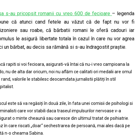
sa s-au pricopsit romanii cu vreo 600 de fecioare
– legenda
pune că atunci cand fetele au văzut că de fapt nu vor fi
izoniere sau roabe, că bărbatii romani le oferă cadouri iar
mulus le asigură libertate totala în cazul în care nu vor agrea
ci un bărbat, au decis sa rămână si s-au îndragostit praștie.
că rapiti si voi fecioara, asigurati-vă întai că nu-i vreo campioana la
do, nu de alta dar oricum, noi nu aflăm ce calitati ori medalii are omul
 rand, valorile le stabilesc deocamdata jurnalistii plătiți în stil
pitalist.
scul este să va regăsiți în două zile, în fata unei comisii de psihologi si
iminalisti care vor stabili daca traseul impulsurilor nervoase v-a
igurat o minte cheaună sau oaresce din ultimul tratat de psihiatrie.
z în care riscati „doar“ sechestrarea de persoană, mai ales dacă pe
tă n-o cheama Sabina.