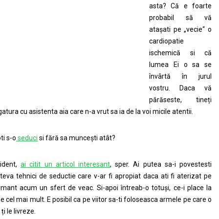
asta? Că e foarte
probabil să vă
atașati pe „vecie“ o
cardiopatie
ischemică si că
lumea Ei o sa se
învârtă în jurul
vostru. Daca vă
părăseste, tineți
gatura cu asistenta aia care n-a vrut sa ia de la voi micile atentii.
ti s-o
seduci
si fără sa muncești atât?
ident,
ai citit un articol interesant
, sper. Ai putea sa-i povestesti
teva tehnici de seductie care v-ar fi apropiat daca ati fi aterizat pe
mant acum un sfert de veac. Si-apoi întreab-o totuși, ce-i place la
ne cel mai mult. E posibil ca pe viitor sa-ti foloseasca armele pe care o
 ți le livreze.