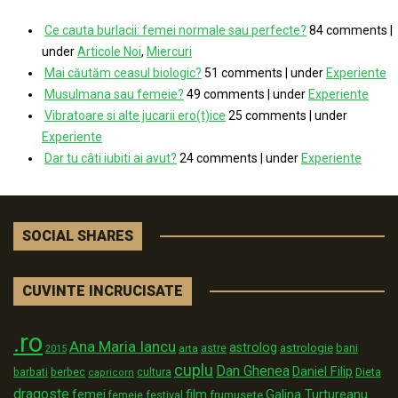
Ce cauta burlacii: femei normale sau perfecte?
84 comments
|
under
Articole Noi
,
Miercuri
Mai căutăm ceasul biologic?
51 comments
|
under
Experiente
Musulmana sau femeie?
49 comments
|
under
Experiente
Vibratoare si alte jucarii ero(t)ice
25 comments
|
under
Experiente
Dar tu câti iubiti ai avut?
24 comments
|
under
Experiente
SOCIAL SHARES
CUVINTE INCRUCISATE
.ro
Ana Maria Iancu
astrolog
astrologie
astre
bani
arta
2015
cuplu
Dan Ghenea
Daniel Filip
Dieta
barbati
berbec
cultura
capricorn
dragoste
film
Galina Turtureanu
femei
festival
frumusete
femeie