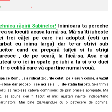
0
0
ehnica răpirii Sabinelor!
Inimioara ta pereche
rea sa locuiti acasa la mă-sa. Mă-sa îti iubeste
ei trei căței pe care i-ai adoptat (esti un
arbat cu inima larga) dar te-ar strivi sub
ucitor cand ea prepară taițeii si tu strigi
aresce , de pe scară, la fiică-sa. Asa c-ai
uteai s-o iei in spate pe iubi a ta si s-o duci
ntr-o colibă care vă apartine numai vouă.
pa ce Romulus a ridicat zidurile cetatii pe 7 sau 9 coline, a văzut
-i bine dar probabil i se acrise si lui de-atatia barbati.
Si-a trimis
oliții să racoleze cateva domnisorici de prin orasele apropiate. Ma
g, se spune c-ar fi facut el mici ajustări înainte, îndepărtând
arținătorii. Mai bine zis,vrăjindu-i cu o petrecere de pomină.