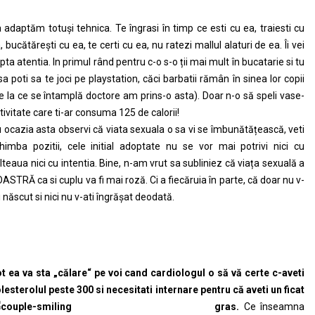
 adaptăm totuși tehnica. Te îngrasi în timp ce esti cu ea, traiesti cu
, bucătărești cu ea, te certi cu ea, nu ratezi mallul alaturi de ea. Îi vei
pta atentia. In primul rând pentru c-o s-o ții mai mult în bucatarie si tu
sa poti sa te joci pe playstation, căci barbatii rămân în sinea lor copii
e la ce se întamplă doctore am prins-o asta). Doar n-o să speli vase-
tivitate care ti-ar consuma 125 de calorii!
 ocazia asta observi că viata sexuala o sa vi se îmbunătățească, veti
himba pozitii, cele initial adoptate nu se vor mai potrivi nici cu
lteaua nici cu intentia. Bine, n-am vrut sa subliniez că viața sexuală a
ASTRĂ ca si cuplu va fi mai roză. Ci a fiecăruia în parte, că doar nu v-
i născut si nici nu v-ati îngrășat deodată.
t ea va sta „călare“ pe voi cand cardiologul o să vă certe c-aveti
lesterolul peste 300 si necesitati
internare pentru că aveti un ficat
gras.
Ce înseamna