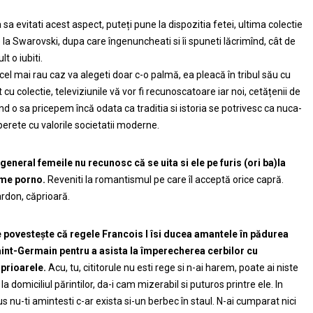
 sa evitati acest aspect, puteți pune la dispozitia fetei, ultima colectie
 la Swarovski, dupa care îngenuncheati si îi spuneti lăcrimînd, cât de
lt o iubiti.
 cel mai rau caz va alegeti doar c-o palmă, ea pleacă în tribul său cu
t cu colectie, televiziunile vă vor fi recunoscatoare iar noi, cetățenii de
nd o sa pricepem încă odata ca traditia si istoria se potrivesc ca nuca-
perete cu valorile societatii moderne.
 general femeile nu recunosc că se uita si ele pe furis (ori ba)la
lme porno.
Reveniti la romantismul pe care îl acceptă orice capră.
rdon, căprioară.
 povestește că regele Francois I îsi ducea amantele în pădurea
int-Germain pentru a asista la împerecherea cerbilor cu
prioarele.
Acu, tu, cititorule nu esti rege si n-ai harem, poate ai niste
, la domiciliul părintilor, da-i cam mizerabil si puturos printre ele. In
us nu-ti amintesti c-ar exista si-un berbec în staul. N-ai cumparat nici