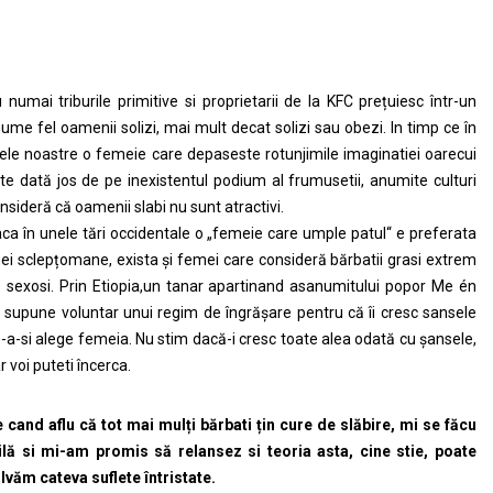
 numai triburile primitive si proprietarii de la KFC prețuiesc într-un
ume fel oamenii solizi, mai mult decat solizi sau obezi. In timp ce în
lele noastre o femeie care depaseste rotunjimile imaginatiei oarecui
te dată jos de pe inexistentul podium al frumusetii, anumite culturi
nsideră că oamenii slabi nu sunt atractivi.
ca în unele tări occidentale o „femeie care umple patul“ e preferata
ei sclepțomane, exista și femei care consideră bărbatii grasi extrem
 sexosi. Prin Etiopia,un tanar apartinand asanumitului popor Me én
 supune voluntar unui regim de îngrășare pentru că îi cresc sansele
-a-si alege femeia. Nu stim dacă-i cresc toate alea odată cu șansele,
r voi puteti încerca.
 cand aflu că tot mai mulți bărbati țin cure de slăbire, mi se făcu
lă si mi-am promis să relansez si teoria asta, cine stie, poate
lvăm cateva suflete întristate.