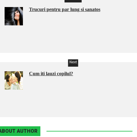
Trucuri pentru par lung si sanatos
Next
Cum iti lauzi copilul?
ABOUT AUTHOR