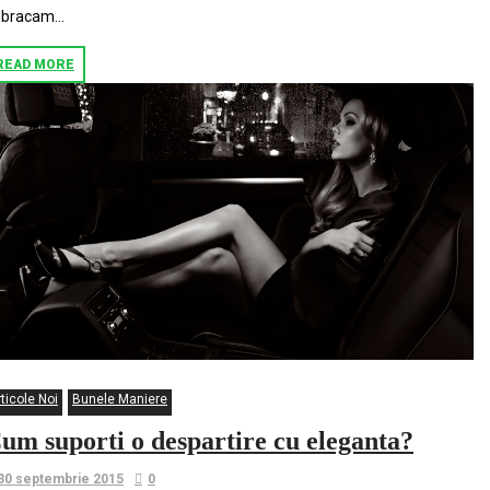
bracam...
READ MORE
ticole Noi
Bunele Maniere
um suporti o despartire cu eleganta?
30 septembrie 2015
0