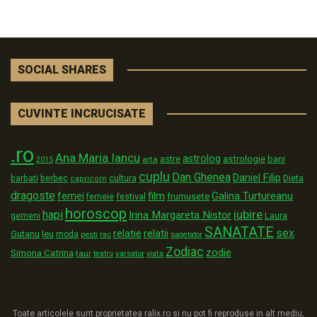
SOCIAL SHARES
CUVINTE INCRUCISATE
.ro
Ana Maria Iancu
astrolog
astrologie
astre
bani
arta
2015
cuplu
Dan Ghenea
Daniel Filip
Dieta
barbati
berbec
cultura
capricorn
dragoste
film
Galina Turtureanu
femei
festival
frumusete
femeie
horoscop
iubire
hapi
Irina Margareta Nistor
Laura
gemeni
SANATATE
sex
relatii
relatie
Gutanu
leu
moda
pesti
rac
sagetator
Zodiac
zodie
Simona Catrina
taur
varsator
teatru
viata
Toate articolele sunt proprietatea ralix.ro si nu pot fi reproduse in alt mediu,