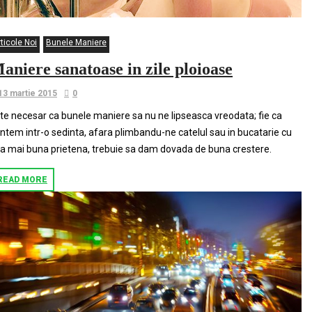
ticole Noi
Bunele Maniere
aniere sanatoase in zile ploioase
13 martie 2015
0
te necesar ca bunele maniere sa nu ne lipseasca vreodata; fie ca
ntem intr-o sedinta, afara plimbandu-ne catelul sau in bucatarie cu
a mai buna prietena, trebuie sa dam dovada de buna crestere.
READ MORE