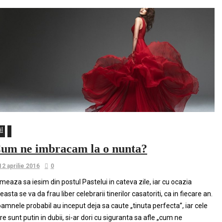
il
um ne imbracam la o nunta?
12 aprilie 2016
0
meaza sa iesim din postul Pastelui in cateva zile, iar cu ocazia
easta se va da frau liber celebrarii tinerilor casatoriti, ca in fiecare an.
amnele probabil au inceput deja sa caute „tinuta perfecta”, iar cele
re sunt putin in dubii, si-ar dori cu siguranta sa afle „cum ne