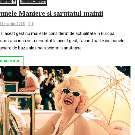
ticole Noi
Bunele Maniere
unele Maniere si sarutatul mainii
31 martie 2015
1
si acest gest nu mai este considerat de actualitate in Europa,
istocratia inca nu a renuntat la acest gest, facand parte din bunele
niere de baza ale unei societati sanatoase.
READ MORE