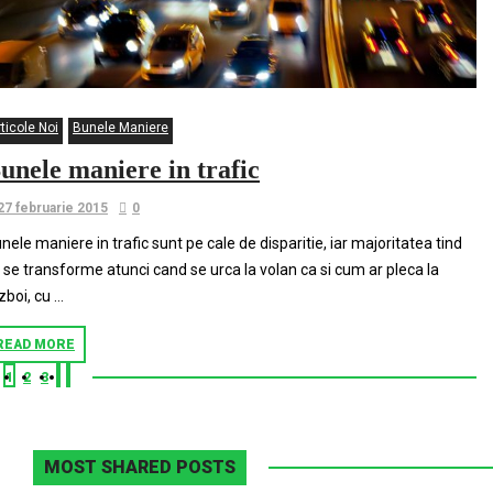
ticole Noi
Bunele Maniere
unele maniere in trafic
27 februarie 2015
0
nele maniere in trafic sunt pe cale de disparitie, iar majoritatea tind
 se transforme atunci cand se urca la volan ca si cum ar pleca la
zboi, cu …
READ MORE
1
2
3
MOST SHARED POSTS