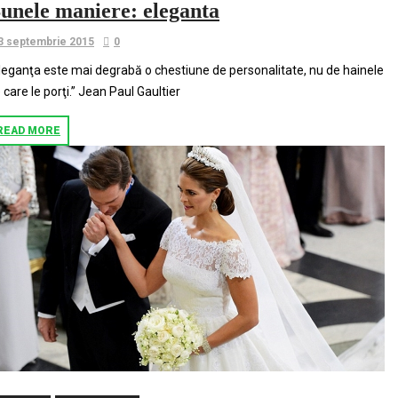
unele maniere: eleganta
3 septembrie 2015
0
leganţa este mai degrabă o chestiune de personalitate, nu de hainele
 care le porţi.” Jean Paul Gaultier
READ MORE